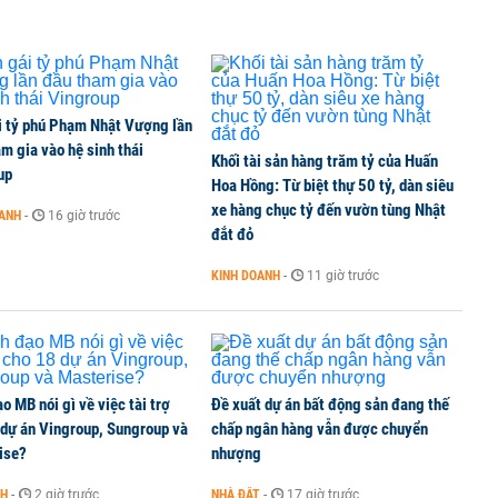
ho hộ kinh doanh, doanh nghiệp có doanh thu dưới
i tỷ phú Phạm Nhật Vượng lần
m gia vào hệ sinh thái
Khối tài sản hàng trăm tỷ của Huấn
quốc doanh nào cho lãi suất cao nhất?
up
Hoa Hồng: Từ biệt thự 50 tỷ, dàn siêu
xe hàng chục tỷ đến vườn tùng Nhật
OANH
-
16 giờ trước
đắt đỏ
 hỗn hợp hơn 49.000 tỷ đồng
KINH DOANH
-
11 giờ trước
o MB nói gì về việc tài trợ
Đề xuất dự án bất động sản đang thế
 dự án Vingroup, Sungroup và
chấp ngân hàng vẫn được chuyển
ise?
nhượng
NH
-
2 giờ trước
NHÀ ĐẤT
-
17 giờ trước