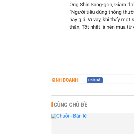
Ông Shin Sang-gon, Giám đốc
“Người tiêu dùng thông thườ
hay giả. Vì vậy, khi thấy một
thận. Tốt nhất là nên mua từ 
KINH DOANH
Chia sẻ
CÙNG CHỦ ĐỀ
 xuất thực
Luật sư: Sữa HIUP giả khôn
ăng giả quy mô
có chất cấm, chỉ vài thành
N ở Hà Nội
phần không đạt