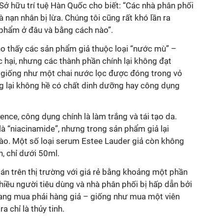
Sở hữu trí tuệ Hàn Quốc cho biết: “Các nhà phân phối
là nạn nhân bị lừa. Chúng tôi cũng rất khó lần ra
phẩm ở đâu và bằng cách nào”.
ho thấy các sản phẩm giả thuộc loại “nước mù” –
 hại, nhưng các thành phần chính lại không đạt
y giống như một chai nước lọc được đóng trong vỏ
ng lại không hề có chất dinh dưỡng hay công dụng
ence, công dụng chính là làm trắng và tái tạo da.
à “niacinamide”, nhưng trong sản phẩm giả lại
ào. Một số loại serum Estee Lauder giả còn không
n, chỉ dưới 50ml.
 trên thị trường với giá rẻ bằng khoảng một phần
hiều người tiêu dùng và nhà phân phối bị hấp dẫn bởi
đang mua phải hàng giả – giống như mua một viên
a chỉ là thủy tinh.