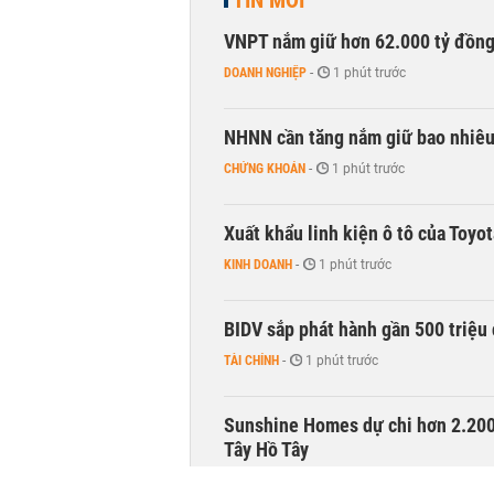
TIN MỚI
VNPT nắm giữ hơn 62.000 tỷ đồn
DOANH NGHIỆP
-
1 phút trước
NHNN cần tăng nắm giữ bao nhiêu
CHỨNG KHOÁN
-
1 phút trước
Xuất khẩu linh kiện ô tô của Toyo
KINH DOANH
-
1 phút trước
BIDV sắp phát hành gần 500 triệu 
TÀI CHÍNH
-
1 phút trước
Sunshine Homes dự chi hơn 2.200 
Tây Hồ Tây
NHÀ ĐẤT
-
1 phút trước