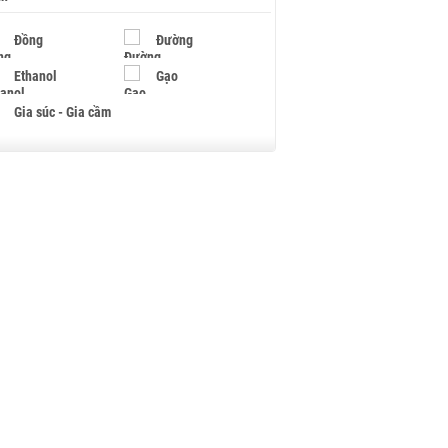
Đồng
Đường
Ethanol
Gạo
Gia súc - Gia cầm
Giấy
Gỗ
Hạt điều
Hồ tiêu - Hạt tiêu
Khí đốt
Kim loại khác
Mắc ca
Muối
Ngũ cốc
Nhựa - Hạt nhựa
Palladium
Phân bón