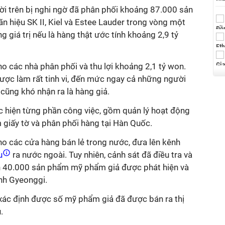
i trên bị nghi ngờ đã phân phối khoảng 87.000 sản
hiệu SK II, Kiel và Estee Lauder trong vòng một
 giá trị nếu là hàng thật ước tính khoảng 2,9 tỷ
o các nhà phân phối và thu lợi khoảng 2,1 tỷ won.
ược làm rất tinh vi, đến mức ngay cả những người
ũng khó nhận ra là hàng giả.
c hiện từng phần công việc, gồm quản lý hoạt động
 giấy tờ và phân phối hàng tại Hàn Quốc.
ho các cửa hàng bán lẻ trong nước, đưa lên kênh
ẩu
ra nước ngoài. Tuy nhiên, cảnh sát đã điều tra và
n 40.000 sản phẩm mỹ phẩm giả được phát hiện và
ỉnh Gyeonggi.
 xác định được số mỹ phẩm giả đã được bán ra thị
.