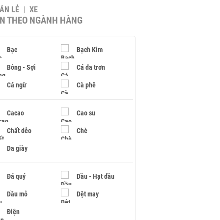
BÁN LẺ
XE
IN THEO NGÀNH HÀNG
Bạc
Bạch Kim
Bông - Sợi
Cá da trơn
Cá ngừ
Cà phê
Cacao
Cao su
Chất dẻo
Chè
Da giày
Đá quý
Dầu - Hạt dầu
Dầu mỏ
Dệt may
Điện