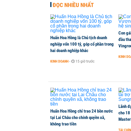
ĐỌC NHIỀU NHẤT
Đề xuất miễn 30% thuế thu nhập c
10 tỷ đồng
THỜI SỰ
-
1 phút trước
Con gá
Huấn Hoa Hồng là Chủ tịch doanh
đầu tha
nghiệp vốn 100 tỷ, góp cổ phần trong
Gửi tiền tiết kiệm tại ngân hàng 
Vingro
hai doanh nghiệp khác
TÀI CHÍNH
-
1 phút trước
KINH D
KINH DOANH
-
15 giờ trước
Khánh Hòa đề xuất làm khu đô thị
NHÀ ĐẤT
-
1 phút trước
Lãnh đạ
Huấn Hoa Hồng chỉ trao 24 bồn nước
cho 18
tại Lai Châu cho chính quyền xã,
Master
không trao tiền
TÀI CHÍ