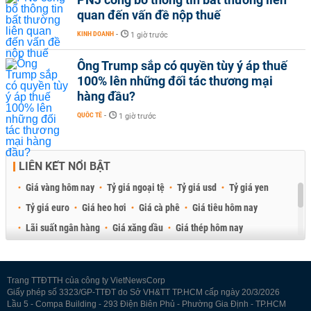
quan đến vấn đề nộp thuế
KINH DOANH
-
1 giờ trước
Ông Trump sắp có quyền tùy ý áp thuế
100% lên những đối tác thương mại
hàng đầu?
QUỐC TẾ
-
1 giờ trước
LIÊN KẾT NỔI BẬT
Giá vàng hôm nay
Tỷ giá ngoại tệ
Tỷ giá usd
Tỷ giá yen
Tỷ giá euro
Giá heo hơi
Giá cà phê
Giá tiêu hôm nay
Lãi suất ngân hàng
Giá xăng dầu
Giá thép hôm nay
Giá sầu riêng
Giá thịt heo
Giá gạo
Giá cao su
Best Retail Brokers
Diễn đàn đầu tư Việt Nam 2026
Trang TTĐTTH của công ty VietNewsCorp
Giấy phép số 3323/GP-TTĐT do Sở VH&TT TP.HCM cấp ngày 20/3/2026
Lầu 5 - Compa Building - 293 Điện Biên Phủ - Phường Gia Định - TP.HCM