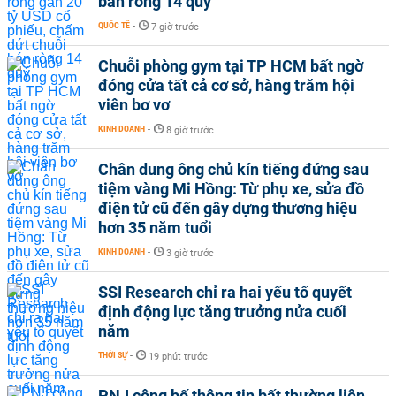
bán ròng 14 quý
QUỐC TẾ
-
7 giờ trước
Chuỗi phòng gym tại TP HCM bất ngờ
đóng cửa tất cả cơ sở, hàng trăm hội
viên bơ vơ
KINH DOANH
-
8 giờ trước
Chân dung ông chủ kín tiếng đứng sau
tiệm vàng Mi Hồng: Từ phụ xe, sửa đồ
điện tử cũ đến gây dựng thương hiệu
hơn 35 năm tuổi
KINH DOANH
-
3 giờ trước
SSI Research chỉ ra hai yếu tố quyết
định động lực tăng trưởng nửa cuối
năm
THỜI SỰ
-
19 phút trước
PNJ công bố thông tin bất thường liên