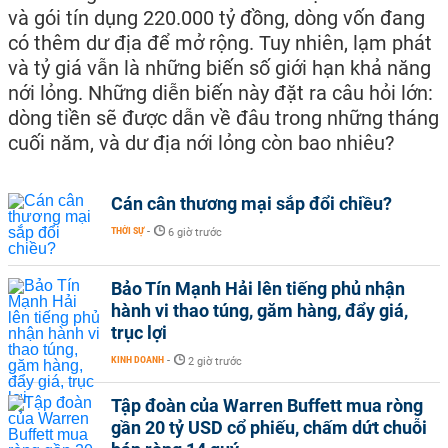
và gói tín dụng 220.000 tỷ đồng, dòng vốn đang
có thêm dư địa để mở rộng. Tuy nhiên, lạm phát
và tỷ giá vẫn là những biến số giới hạn khả năng
nới lỏng. Những diễn biến này đặt ra câu hỏi lớn:
dòng tiền sẽ được dẫn về đâu trong những tháng
cuối năm, và dư địa nới lỏng còn bao nhiêu?
Cán cân thương mại sắp đổi chiều?
THỜI SỰ
-
6 giờ trước
Bảo Tín Mạnh Hải lên tiếng phủ nhận
hành vi thao túng, găm hàng, đẩy giá,
trục lợi
KINH DOANH
-
2 giờ trước
Tập đoàn của Warren Buffett mua ròng
gần 20 tỷ USD cổ phiếu, chấm dứt chuỗi