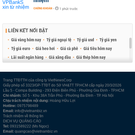
nhiệm
CHỨNG KHOÁN
-
1 phút trước
LIÊN KẾT NỔI BẬT
Giá vàng hôm nay
Tỷ giá ngoại tệ
Tỷ giá usd
Tỷ giá yen
Tỷ giá euro
Giá heo hơi
Giá cà phê
Giá tiêu hôm nay
Lãi suất ngân hàng
Giá xăng dầu
Giá thép hôm nay
Giá sầu riêng
Giá thịt heo
Giá gạo
Giá cao su
Best Retail Brokers
Diễn đàn đầu tư Việt Nam 2026
Trang TTĐTTH của công ty VietNewsCorp
Giấy phép số 3323/GP-TTĐT do Sở VH&TT TP.HCM cấp ngày 20/3/2026
Lầu 5 - Compa Building - 293 Điện Biên Phủ - Phường Gia Định - TP.HCM
Chi nhánh:
Số 5 - Khu 38A Trần Phú - Phường Ba Đình - TP. Hà Nội
Chịu trách nhiệm nội dung:
Hoàng Hữu Lợi
Hotline:
0975798489
Email:
info@vietnambiz.vn
Trách nhiệm về thông tin
DỊCH VỤ QUẢNG CÁO
Tel:
0931589222 (Ms Ngọc)
Email:
quangcao@vietnambiz.vn