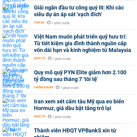
Giải ngân đầu tư công quý III: Khi các
siêu dự án áp sát 'vạch đích'
THỜI SỰ
-
1 phút trước
Việt Nam muốn phát triển quỹ hưu trí:
Từ tiết kiệm gia đình thành nguồn cấp
vốn dài hạn và kinh nghiệm từ Malaysia
QUỐC TẾ
-
1 phút trước
Quy mô quỹ PYN Elite giảm hơn 2.100
tỷ đồng sau tháng 7 ‘tồi tệ’
CHỨNG KHOÁN
-
1 phút trước
Iran xem xét cấm tàu Mỹ qua eo biển
Hormuz, giá dầu bật tăng trở lại
QUỐC TẾ
-
1 phút trước
Thành viên HĐQT VPBankS xin từ