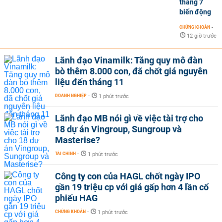
tháng 7
biến động
CHỨNG KHOÁN
-
12 giờ trước
Lãnh đạo Vinamilk: Tăng quy mô đàn
bò thêm 8.000 con, đã chốt giá nguyên
liệu đến tháng 11
DOANH NGHIỆP
-
1 phút trước
Lãnh đạo MB nói gì về việc tài trợ cho
18 dự án Vingroup, Sungroup và
Masterise?
TÀI CHÍNH
-
1 phút trước
Công ty con của HAGL chốt ngày IPO
gần 19 triệu cp với giá gấp hơn 4 lần cổ
phiếu HAG
CHỨNG KHOÁN
-
1 phút trước