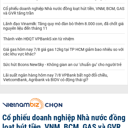
Cổ phiếu doanh nghiệp Nhà nước đồng loạt hút tiền, VNM, BCM, GAS
và GVR tăng trần
Lãnh đạo Vinamilk: Tăng quy mô đàn bò thêm 8.000 con, đã chốt giá
nguyên liệu đến tháng 11
Thành viên HĐQT VPBankS xin từ nhiệm
Giá gas hôm nay 7/8 giá gas 12kg tại TP HCM giảm bao nhiêu so với
các khu vực khác?
Sức hút Bcons NewSky - Không gian an cư ‘chuẩn gu’ cho người trẻ
Lãi suất ngân hàng hôm nay 7/8 VPBank bất ngờ đổi chiều,
VietcomBank, Agribank và BIDV có động thái gì?
Cổ phiếu doanh nghiệp Nhà nước đồng
loạt hút tiền, VNM, BCM, GAS và GVR