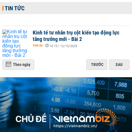
TIN TỨC
Kinh tế tư nhân trụ cột kiến tạo động lực
tăng trưởng mới - Bài 2
THỜI SỰ
-
10:15 | 12/10/2025
Theo ngày
TRƯỚC
SAU