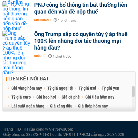
PNJ công bố thông tin bất thường liên
quan đến vấn đề nộp thuế
KINH DOANH
-
1 phút trước
Ông Trump sắp có quyền tùy ý áp thuế
100% lên những đối tác thương mại
hàng đầu?
QUỐC TẾ
-
1 phút trước
LIÊN KẾT NỔI BẬT
Giá vàng hôm nay
Tỷ giá ngoại tệ
Tỷ giá usd
Tỷ giá yen
Tỷ giá euro
Giá heo hơi
Giá cà phê
Giá tiêu hôm nay
Lãi suất ngân hàng
Giá xăng dầu
Giá thép hôm nay
Giá sầu riêng
Giá thịt heo
Giá gạo
Giá cao su
Best Retail Brokers
Diễn đàn đầu tư Việt Nam 2026
Trang TTĐTTH của công ty VietNewsCorp
Giấy phép số 3323/GP-TTĐT do Sở VH&TT TP.HCM cấp ngày 20/3/2026