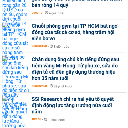
bán ròng 14 quý
QUỐC TẾ
-
4 giờ trước
Chuỗi phòng gym tại TP HCM bất ngờ
đóng cửa tất cả cơ sở, hàng trăm hội
viên bơ vơ
KINH DOANH
-
5 giờ trước
Chân dung ông chủ kín tiếng đứng sau
tiệm vàng Mi Hồng: Từ phụ xe, sửa đồ
điện tử cũ đến gây dựng thương hiệu
hơn 35 năm tuổi
KINH DOANH
-
22 phút trước
SSI Research chỉ ra hai yếu tố quyết
định động lực tăng trưởng nửa cuối
năm
THỜI SỰ
-
1 phút trước