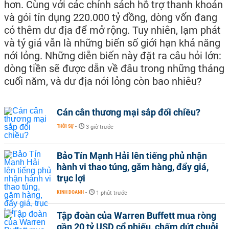
hơn. Cùng với các chính sách hỗ trợ thanh khoản
và gói tín dụng 220.000 tỷ đồng, dòng vốn đang
có thêm dư địa để mở rộng. Tuy nhiên, lạm phát
và tỷ giá vẫn là những biến số giới hạn khả năng
nới lỏng. Những diễn biến này đặt ra câu hỏi lớn:
dòng tiền sẽ được dẫn về đâu trong những tháng
cuối năm, và dư địa nới lỏng còn bao nhiêu?
Cán cân thương mại sắp đổi chiều?
THỜI SỰ
-
3 giờ trước
Bảo Tín Mạnh Hải lên tiếng phủ nhận
hành vi thao túng, găm hàng, đẩy giá,
trục lợi
KINH DOANH
-
1 phút trước
Tập đoàn của Warren Buffett mua ròng
gần 20 tỷ USD cổ phiếu, chấm dứt chuỗi