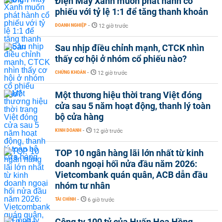
Điện Máy Xanh muốn phát hành cổ
phiếu với tỷ lệ 1:1 để tăng thanh khoản
DOANH NGHIỆP
-
12 giờ trước
Sau nhịp điều chỉnh mạnh, CTCK nhìn
thấy cơ hội ở nhóm cổ phiếu nào?
CHỨNG KHOÁN
-
12 giờ trước
Một thương hiệu thời trang Việt đóng
cửa sau 5 năm hoạt động, thanh lý toàn
bộ cửa hàng
KINH DOANH
-
12 giờ trước
TOP 10 ngân hàng lãi lớn nhất từ kinh
doanh ngoại hối nửa đầu năm 2026:
Vietcombank quán quân, ACB dẫn đầu
nhóm tư nhân
TÀI CHÍNH
-
6 giờ trước
Công ty 100 tỷ của Huấn Hoa Hồng