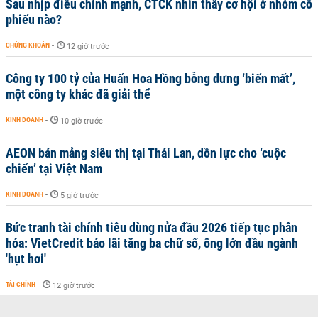
Sau nhịp điều chỉnh mạnh, CTCK nhìn thấy cơ hội ở nhóm cổ
phiếu nào?
CHỨNG KHOÁN
-
12 giờ trước
Công ty 100 tỷ của Huấn Hoa Hồng bỗng dưng ‘biến mất’,
một công ty khác đã giải thể
KINH DOANH
-
10 giờ trước
AEON bán mảng siêu thị tại Thái Lan, dồn lực cho ‘cuộc
chiến’ tại Việt Nam
KINH DOANH
-
5 giờ trước
Bức tranh tài chính tiêu dùng nửa đầu 2026 tiếp tục phân
hóa: VietCredit báo lãi tăng ba chữ số, ông lớn đầu ngành
'hụt hơi'
TÀI CHÍNH
-
12 giờ trước