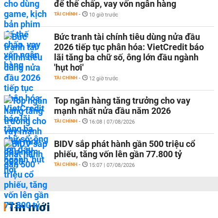
để thế chấp, vay vốn ngân hàng
TÀI CHÍNH
-
10 giờ trước
Bức tranh tài chính tiêu dùng nửa đầu
2026 tiếp tục phân hóa: VietCredit báo
lãi tăng ba chữ số, ông lớn đầu ngành
'hụt hơi'
TÀI CHÍNH
-
12 giờ trước
Top ngân hàng tăng trưởng cho vay
mạnh nhất nửa đầu năm 2026
TÀI CHÍNH
-
16:08 | 07/08/2026
BIDV sắp phát hành gần 500 triệu cổ
phiếu, tăng vốn lên gần 77.800 tỷ
TÀI CHÍNH
-
15:07 | 07/08/2026
Tin mới