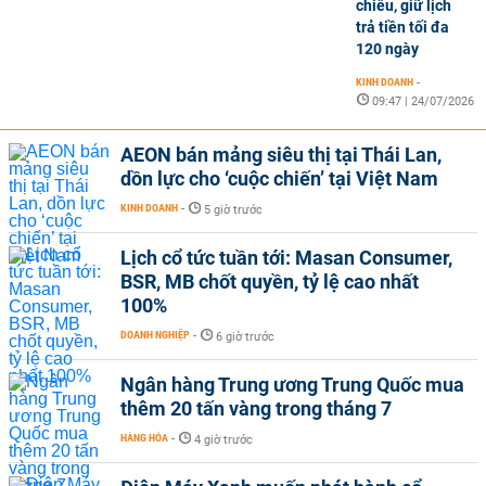
chiều, giữ lịch
trả tiền tối đa
120 ngày
KINH DOANH
-
09:47 | 24/07/2026
AEON bán mảng siêu thị tại Thái Lan,
dồn lực cho ‘cuộc chiến’ tại Việt Nam
KINH DOANH
-
5 giờ trước
Lịch cổ tức tuần tới: Masan Consumer,
BSR, MB chốt quyền, tỷ lệ cao nhất
100%
DOANH NGHIỆP
-
6 giờ trước
Ngân hàng Trung ương Trung Quốc mua
thêm 20 tấn vàng trong tháng 7
HÀNG HÓA
-
4 giờ trước