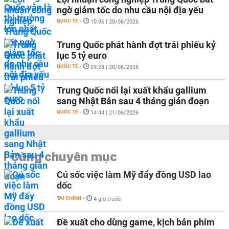
ngờ giảm tốc do nhu cầu nội địa yếu
QUỐC TẾ
-
10:36 | 28/06/2026
Trung Quốc phát hành đợt trái phiếu kỷ
lục 5 tỷ euro
QUỐC TẾ
-
09:28 | 28/06/2026
Trung Quốc nối lại xuất khẩu gallium
sang Nhật Bản sau 4 tháng gián đoạn
QUỐC TẾ
-
14:44 | 21/06/2026
Cùng chuyên mục
Cú sốc việc làm Mỹ đẩy đồng USD lao
dốc
TÀI CHÍNH
-
4 giờ trước
Đề xuất cho dùng game, kịch bản phim