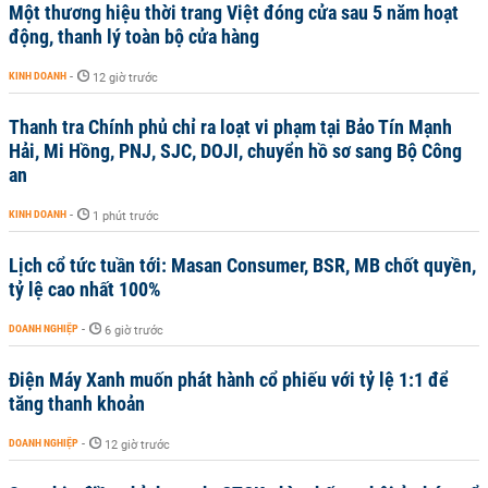
Một thương hiệu thời trang Việt đóng cửa sau 5 năm hoạt
động, thanh lý toàn bộ cửa hàng
KINH DOANH
-
12 giờ trước
Thanh tra Chính phủ chỉ ra loạt vi phạm tại Bảo Tín Mạnh
Hải, Mi Hồng, PNJ, SJC, DOJI, chuyển hồ sơ sang Bộ Công
an
KINH DOANH
-
1 phút trước
Lịch cổ tức tuần tới: Masan Consumer, BSR, MB chốt quyền,
tỷ lệ cao nhất 100%
DOANH NGHIỆP
-
6 giờ trước
Điện Máy Xanh muốn phát hành cổ phiếu với tỷ lệ 1:1 để
tăng thanh khoản
DOANH NGHIỆP
-
12 giờ trước