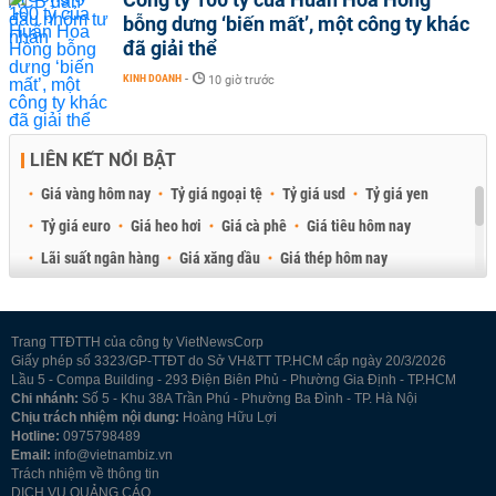
bỗng dưng ‘biến mất’, một công ty khác
đã giải thể
KINH DOANH
-
10 giờ trước
LIÊN KẾT NỔI BẬT
Giá vàng hôm nay
Tỷ giá ngoại tệ
Tỷ giá usd
Tỷ giá yen
Tỷ giá euro
Giá heo hơi
Giá cà phê
Giá tiêu hôm nay
Lãi suất ngân hàng
Giá xăng dầu
Giá thép hôm nay
Giá sầu riêng
Giá thịt heo
Giá gạo
Giá cao su
Best Retail Brokers
Diễn đàn đầu tư Việt Nam 2026
Trang TTĐTTH của công ty VietNewsCorp
Giấy phép số 3323/GP-TTĐT do Sở VH&TT TP.HCM cấp ngày 20/3/2026
Lầu 5 - Compa Building - 293 Điện Biên Phủ - Phường Gia Định - TP.HCM
Chi nhánh:
Số 5 - Khu 38A Trần Phú - Phường Ba Đình - TP. Hà Nội
Chịu trách nhiệm nội dung:
Hoàng Hữu Lợi
Hotline:
0975798489
Email:
info@vietnambiz.vn
Trách nhiệm về thông tin
DỊCH VỤ QUẢNG CÁO