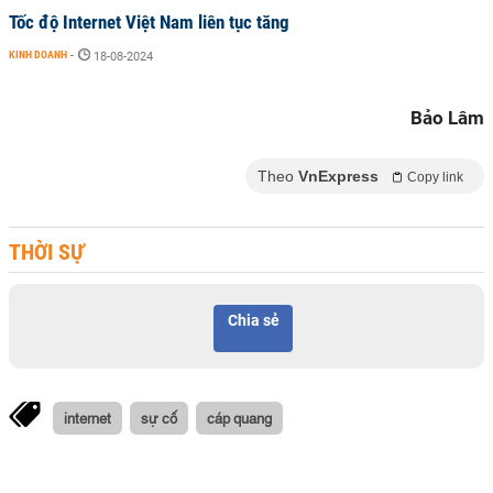
Tốc độ Internet Việt Nam liên tục tăng
KINH DOANH
-
18-08-2024
Bảo Lâm
Theo
VnExpress
Copy link
THỜI SỰ
Chia sẻ
internet
sự cố
cáp quang