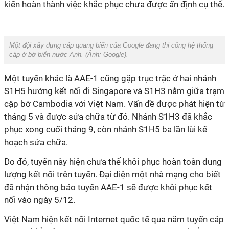
kiến hoàn thành việc khắc phục chưa được ấn định cụ thể.
Một đội xây dựng cáp quang biển của Google đang thi công hệ thống
cáp ở bờ biển nước Anh. (Ảnh:
Google
).
Một tuyến khác là AAE-1 cũng gặp trục trặc ở hai nhánh
S1H5 hướng kết nối đi Singapore và S1H3 nằm giữa trạm
cập bờ Cambodia với Việt Nam. Vấn đề được phát hiện từ
tháng 5 và được sửa chữa từ đó. Nhánh S1H3 đã khắc
phục xong cuối tháng 9, còn nhánh S1H5 ba lần lùi kế
hoạch sửa chữa.
Do đó, tuyến này hiện chưa thể khôi phục hoàn toàn dung
lượng kết nối trên tuyến. Đại diện một nhà mạng cho biết
đã nhận thông báo tuyến AAE-1 sẽ được khôi phục kết
nối vào ngày 5/12.
Việt Nam hiện kết nối Internet quốc tế qua năm tuyến cáp