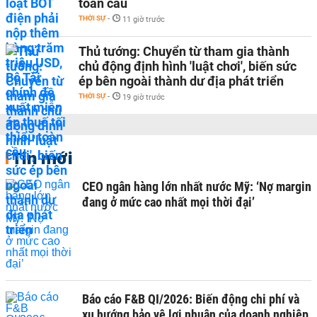
toàn cầu
THỜI SỰ
-
11 giờ trước
Thủ tướng: Chuyển từ tham gia thành
chủ động định hình 'luật chơi', biến sức
ép bên ngoài thành dư địa phát triển
THỜI SỰ
-
19 giờ trước
Tin mới
CEO ngân hàng lớn nhất nước Mỹ: ‘Nợ margin
đang ở mức cao nhất mọi thời đại’
Báo cáo F&B QI/2026: Biến động chi phí và
xu hướng bảo vệ lợi nhuận của doanh nghiệp