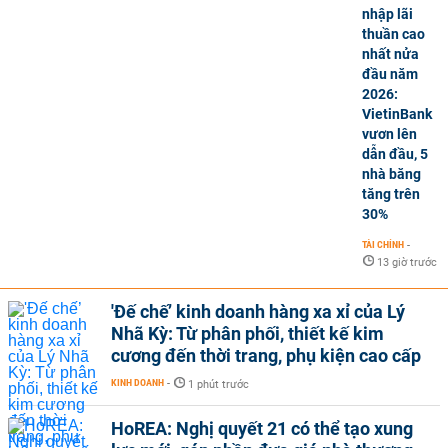
nhập lãi
thuần cao
nhất nửa
đầu năm
2026:
VietinBank
vươn lên
dẫn đầu, 5
nhà băng
tăng trên
30%
TÀI CHÍNH
-
13 giờ trước
'Đế chế’ kinh doanh hàng xa xỉ của Lý
Nhã Kỳ: Từ phân phối, thiết kế kim
cương đến thời trang, phụ kiện cao cấp
KINH DOANH
-
1 phút trước
HoREA: Nghị quyết 21 có thể tạo xung