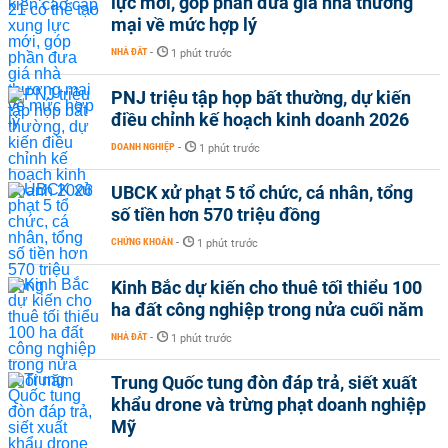
lực mới, góp phần đưa giá nhà thương
mại về mức hợp lý
NHÀ ĐẤT
-
1 phút trước
PNJ triệu tập họp bất thường, dự kiến
điều chỉnh kế hoạch kinh doanh 2026
DOANH NGHIỆP
-
1 phút trước
UBCK xử phạt 5 tổ chức, cá nhân, tổng
số tiền hơn 570 triệu đồng
CHỨNG KHOÁN
-
1 phút trước
Kinh Bắc dự kiến cho thuê tối thiểu 100
ha đất công nghiệp trong nửa cuối năm
NHÀ ĐẤT
-
1 phút trước
Trung Quốc tung đòn đáp trả, siết xuất
khẩu drone và trừng phạt doanh nghiệp
Mỹ