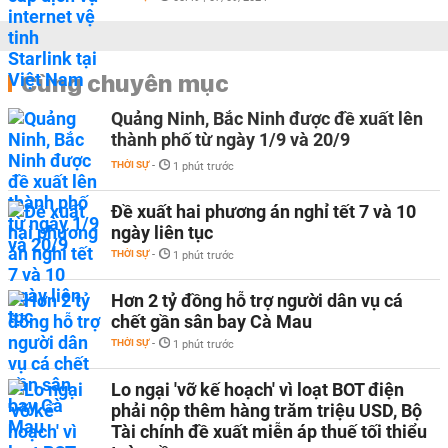
Cùng chuyên mục
Quảng Ninh, Bắc Ninh được đề xuất lên
thành phố từ ngày 1/9 và 20/9
THỜI SỰ
-
1 phút trước
Đề xuất hai phương án nghỉ tết 7 và 10
ngày liên tục
THỜI SỰ
-
1 phút trước
Hơn 2 tỷ đồng hỗ trợ người dân vụ cá
chết gần sân bay Cà Mau
THỜI SỰ
-
1 phút trước
Lo ngại 'vỡ kế hoạch' vì loạt BOT điện
phải nộp thêm hàng trăm triệu USD, Bộ
Tài chính đề xuất miễn áp thuế tối thiểu