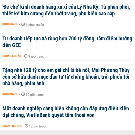
'Đế chế’ kinh doanh hàng xa xỉ của Lý Nhã Kỳ: Từ phân phối,
thiết kế kim cương đến thời trang, phụ kiện cao cấp
KINH DOANH
-
1 phút trước
Tự doanh tiếp tục xả ròng hơn 700 tỷ đồng, tâm điểm hướng
đến GEE
CHỨNG KHOÁN
-
9 giờ trước
Tặng nhà 120 tỷ cho em gái chỉ là bề nổi, Mai Phương Thúy
còn sở hữu danh mục đầu tư từ chứng khoán, trái phiếu tới
nhà hàng, phim ảnh
KINH DOANH
-
12 giờ trước
Một doanh nghiệp cảng biển không còn đáp ứng điều kiện
đại chúng, VietinBank quyết tâm thoái vốn
DOANH NGHIỆP
-
12 giờ trước