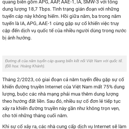
quang biển gồm APG, AAP, AAE-1, IA, SMW-3 với tổng
dung lượng 18,7 Tbps. Tình trạng gián đoạn với những
tuyến cáp này không hiếm. Hồi giữa năm, ba trong năm
tuyến là IA, APG, AAE-1 cùng gặp sự cố khiến việc truy
cập đến dịch vụ quốc tế của nhiều người dùng trong nước
bị ảnh hưởng.
Đường đi của năm tuyến cáp quang biển kết nối Việt Nam với quốc tế.
(Đồ họa:
Hoàng Khánh
).
Tháng 2/2023, có giai đoạn cả năm tuyến đều gặp sự cố
khiến đường truyền Internet của Việt Nam mất 75% dung
lượng, buộc các nhà mạng phải mua thêm dung lượng
theo hướng đất liền. Sau đó, nhiều sự cố đơn lẻ tiếp tục
xảy ra khiến đường truyền này gần như không trọn vẹn,
cho tới những tháng cuối năm.
Khi sự cố xảy ra, các nhà cung cấp dịch vụ Internet sẽ làm