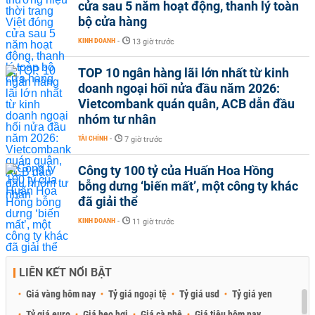
cửa sau 5 năm hoạt động, thanh lý toàn
bộ cửa hàng
KINH DOANH
-
13 giờ trước
TOP 10 ngân hàng lãi lớn nhất từ kinh
doanh ngoại hối nửa đầu năm 2026:
Vietcombank quán quân, ACB dẫn đầu
nhóm tư nhân
TÀI CHÍNH
-
7 giờ trước
Công ty 100 tỷ của Huấn Hoa Hồng
bỗng dưng ‘biến mất’, một công ty khác
đã giải thể
KINH DOANH
-
11 giờ trước
LIÊN KẾT NỔI BẬT
Giá vàng hôm nay
Tỷ giá ngoại tệ
Tỷ giá usd
Tỷ giá yen
Tỷ giá euro
Giá heo hơi
Giá cà phê
Giá tiêu hôm nay