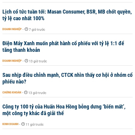
Lịch cổ tức tuần tới: Masan Consumer, BSR, MB chốt quyền,
tỷ lệ cao nhất 100%
DOANH NGHIỆP
-
7 giờ trước
Điện Máy Xanh muốn phát hành cổ phiếu với tỷ lệ 1:1 để
tăng thanh khoản
DOANH NGHIỆP
-
13 giờ trước
Sau nhịp điều chỉnh mạnh, CTCK nhìn thấy cơ hội ở nhóm cổ
phiếu nào?
CHỨNG KHOÁN
-
13 giờ trước
Công ty 100 tỷ của Huấn Hoa Hồng bỗng dưng ‘biến mất’,
một công ty khác đã giải thể
KINH DOANH
-
11 giờ trước