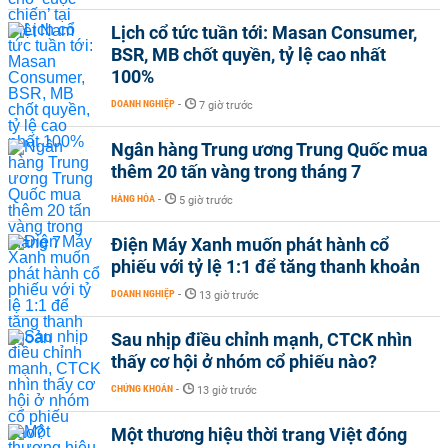
Lịch cổ tức tuần tới: Masan Consumer,
BSR, MB chốt quyền, tỷ lệ cao nhất
100%
DOANH NGHIỆP
-
7 giờ trước
Ngân hàng Trung ương Trung Quốc mua
thêm 20 tấn vàng trong tháng 7
HÀNG HÓA
-
5 giờ trước
Điện Máy Xanh muốn phát hành cổ
phiếu với tỷ lệ 1:1 để tăng thanh khoản
DOANH NGHIỆP
-
13 giờ trước
Sau nhịp điều chỉnh mạnh, CTCK nhìn
thấy cơ hội ở nhóm cổ phiếu nào?
CHỨNG KHOÁN
-
13 giờ trước
Một thương hiệu thời trang Việt đóng