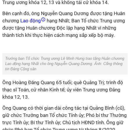
Trung ương khóa 12, 13 và không tái cử khóa 14.
Bên cạnh đó, ông Nguyễn Quang Dương được tặng Huân
chương
Lao động
hạng Nhất; Ban Tổ chức Trung ương
được tặng Huân chương Độc lập hạng Nhất vì những
thành tích khi thực hiện cách mạng sắp xếp bộ máy.
Trưởng ban Tổ chức Trung ương Lê Minh Hưng trao tặng Huân chương
Lao động hạng Nhất cho ông Nguyễn Quang Dương. Ảnh: Cổng thông
tin Đảng Cộng sản
Ông Hoàng Đăng Quang 65 tuổi; quê Quảng Trị; trình độ
thạc sĩ Toán, cử nhân Kinh tế; ủy viên Trung ương Đảng
khóa 12, 13.
Ông Quang có thời gian dài công tác tại Quảng Bình (cũ),
giữ chức Trưởng ban Tổ chức Tỉnh ủy; Phó bí thư Thường
trực Tỉnh ủy; Bí thư Tỉnh ủy; Chủ tịch HĐND tỉnh. Ông giữ
chức Phó ban Tổ chức Trung ương từ tháng 8/2020.