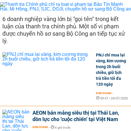
6 doanh nghiệp vàng lớn bị "gọi tên" trong kết
luận của thanh tra chính phủ. Một số vi phạm
được chuyển hồ sơ sang Bộ Công an tiếp tục xử
lý.
PNJ chỉ mua lại
vàng, kim cương
trong 2h buổi
chiều, giữ lịch
trả tiền tối đa
120 ngày
KINH DOANH
-
09:47 | 24/07/2026
AEON bán mảng siêu thị tại Thái Lan,
dồn lực cho ‘cuộc chiến’ tại Việt Nam
KINH DOANH
-
6 giờ trước