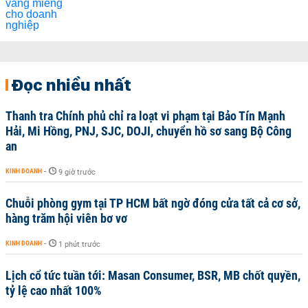
Đọc nhiều nhất
Thanh tra Chính phủ chỉ ra loạt vi phạm tại Bảo Tín Mạnh
Hải, Mi Hồng, PNJ, SJC, DOJI, chuyển hồ sơ sang Bộ Công
an
KINH DOANH
-
9 giờ trước
Chuỗi phòng gym tại TP HCM bất ngờ đóng cửa tất cả cơ sở,
hàng trăm hội viên bơ vơ
KINH DOANH
-
1 phút trước
Lịch cổ tức tuần tới: Masan Consumer, BSR, MB chốt quyền,
tỷ lệ cao nhất 100%