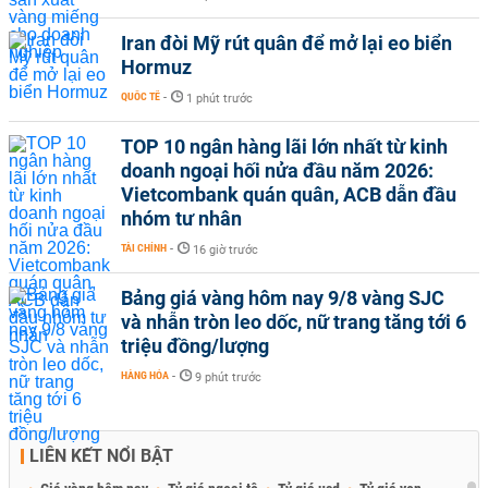
Iran đòi Mỹ rút quân để mở lại eo biển
Hormuz
QUỐC TẾ
-
1 phút trước
TOP 10 ngân hàng lãi lớn nhất từ kinh
doanh ngoại hối nửa đầu năm 2026:
Vietcombank quán quân, ACB dẫn đầu
nhóm tư nhân
TÀI CHÍNH
-
16 giờ trước
Bảng giá vàng hôm nay 9/8 vàng SJC
và nhẫn tròn leo dốc, nữ trang tăng tới 6
triệu đồng/lượng
HÀNG HÓA
-
9 phút trước
LIÊN KẾT NỔI BẬT