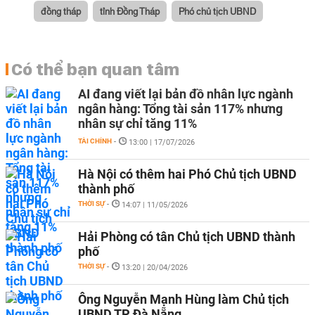
đồng tháp
tỉnh Đồng Tháp
Phó chủ tịch UBND
Có thể bạn quan tâm
AI đang viết lại bản đồ nhân lực ngành
ngân hàng: Tổng tài sản 117% nhưng
nhân sự chỉ tăng 11%
TÀI CHÍNH
-
13:00 | 17/07/2026
Hà Nội có thêm hai Phó Chủ tịch UBND
thành phố
THỜI SỰ
-
14:07 | 11/05/2026
Hải Phòng có tân Chủ tịch UBND thành
phố
THỜI SỰ
-
13:20 | 20/04/2026
Ông Nguyễn Mạnh Hùng làm Chủ tịch
UBND TP Đà Nẵng