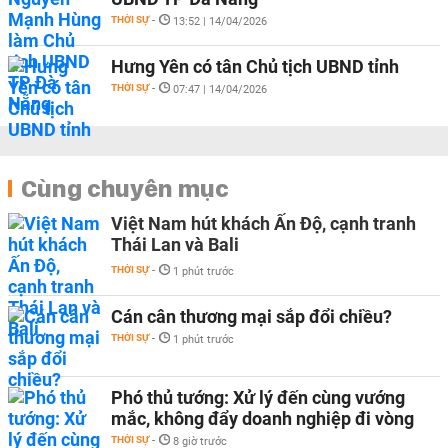
THỜI SỰ
-
13:52 | 14/04/2026
Hưng Yên có tân Chủ tịch UBND tỉnh
THỜI SỰ
-
07:47 | 14/04/2026
Cùng chuyên mục
Việt Nam hút khách Ấn Độ, cạnh tranh
Thái Lan và Bali
THỜI SỰ
-
1 phút trước
Cán cân thương mại sắp đổi chiều?
THỜI SỰ
-
1 phút trước
Phó thủ tướng: Xử lý đến cùng vướng
mắc, không đẩy doanh nghiệp đi vòng
THỜI SỰ
-
8 giờ trước