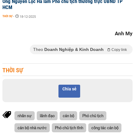
Ông Nguyễn Lộc Hà làm Phó chủ tịch thường trực UBND TP
HCM
THỜI SỰ
-
18-12-2025
Anh My
Theo
Doanh Nghiệp & Kinh Doanh
Copy link
THỜI SỰ
Chia sẻ
nhân sự
lãnh đạo
cán bộ
Phó chủ tịch
cán bộ nhà nước
Phó chủ tịch tỉnh
công tác cán bộ