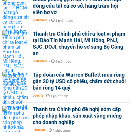
đóng cửa tất cả cơ sở, hàng trăm hội
viên bơ vơ
KINH DOANH
-
1 phút trước
Thanh tra Chính phủ chỉ ra loạt vi phạm
tại Bảo Tín Mạnh Hải, Mi Hồng, PNJ,
SJC, DOJI, chuyển hồ sơ sang Bộ Công
an
KINH DOANH
-
9 giờ trước
Tập đoàn của Warren Buffett mua ròng
gần 20 tỷ USD cổ phiếu, chấm dứt chuỗi
bán ròng 14 quý
QUỐC TẾ
-
1 phút trước
Thanh tra Chính phủ đề nghị sớm cấp
phép nhập khẩu, sản xuất vàng miếng
cho doanh nghiệp
HÀNG HÓA
-
1 phút trước