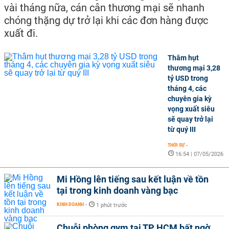
vài tháng nữa, cán cân thương mại sẽ nhanh
chóng thặng dự trở lại khi các đơn hàng được
xuất đi.
Thâm hụt
thương mại 3,28
tỷ USD trong
tháng 4, các
chuyên gia kỳ
vọng xuất siêu
sẽ quay trở lại
từ quý III
THỜI SỰ
-
16:54 | 07/05/2026
Mi Hồng lên tiếng sau kết luận về tồn
tại trong kinh doanh vàng bạc
KINH DOANH
-
1 phút trước
Chuỗi phòng gym tại TP HCM bất ngờ