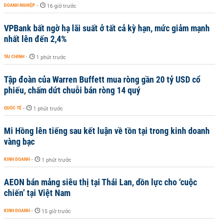
DOANH NGHIỆP
-
16 giờ trước
VPBank bất ngờ hạ lãi suất ở tất cả kỳ hạn, mức giảm mạnh
nhất lên đến 2,4%
TÀI CHÍNH
-
1 phút trước
Tập đoàn của Warren Buffett mua ròng gần 20 tỷ USD cổ
phiếu, chấm dứt chuỗi bán ròng 14 quý
QUỐC TẾ
-
1 phút trước
Mi Hồng lên tiếng sau kết luận về tồn tại trong kinh doanh
vàng bạc
KINH DOANH
-
1 phút trước
AEON bán mảng siêu thị tại Thái Lan, dồn lực cho ‘cuộc
chiến’ tại Việt Nam
KINH DOANH
-
15 giờ trước