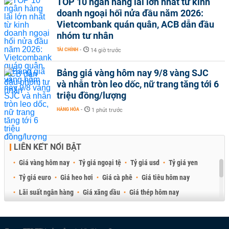
TOP 10 ngân hàng lãi lớn nhất từ kinh
doanh ngoại hối nửa đầu năm 2026:
Vietcombank quán quân, ACB dẫn đầu
nhóm tư nhân
TÀI CHÍNH
-
14 giờ trước
Bảng giá vàng hôm nay 9/8 vàng SJC
và nhẫn tròn leo dốc, nữ trang tăng tới 6
triệu đồng/lượng
HÀNG HÓA
-
1 phút trước
LIÊN KẾT NỔI BẬT
Giá vàng hôm nay
Tỷ giá ngoại tệ
Tỷ giá usd
Tỷ giá yen
Tỷ giá euro
Giá heo hơi
Giá cà phê
Giá tiêu hôm nay
Lãi suất ngân hàng
Giá xăng dầu
Giá thép hôm nay
Giá sầu riêng
Giá thịt heo
Giá gạo
Giá cao su
Best Retail Brokers
Diễn đàn đầu tư Việt Nam 2026