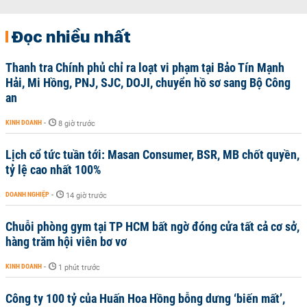
Đọc nhiều nhất
Thanh tra Chính phủ chỉ ra loạt vi phạm tại Bảo Tín Mạnh
Hải, Mi Hồng, PNJ, SJC, DOJI, chuyển hồ sơ sang Bộ Công
an
KINH DOANH
-
8 giờ trước
Lịch cổ tức tuần tới: Masan Consumer, BSR, MB chốt quyền,
tỷ lệ cao nhất 100%
DOANH NGHIỆP
-
14 giờ trước
Chuỗi phòng gym tại TP HCM bất ngờ đóng cửa tất cả cơ sở,
hàng trăm hội viên bơ vơ
KINH DOANH
-
1 phút trước
Công ty 100 tỷ của Huấn Hoa Hồng bỗng dưng ‘biến mất’,