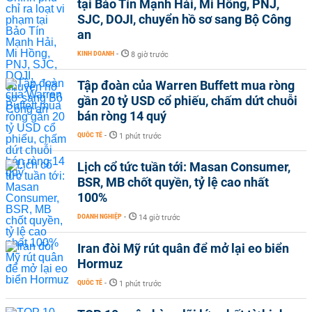
tại Bảo Tín Mạnh Hải, Mi Hồng, PNJ,
SJC, DOJI, chuyển hồ sơ sang Bộ Công
an
KINH DOANH
-
8 giờ trước
Tập đoàn của Warren Buffett mua ròng
gần 20 tỷ USD cổ phiếu, chấm dứt chuỗi
bán ròng 14 quý
QUỐC TẾ
-
1 phút trước
Lịch cổ tức tuần tới: Masan Consumer,
BSR, MB chốt quyền, tỷ lệ cao nhất
100%
DOANH NGHIỆP
-
14 giờ trước
Iran đòi Mỹ rút quân để mở lại eo biển
Hormuz
QUỐC TẾ
-
1 phút trước