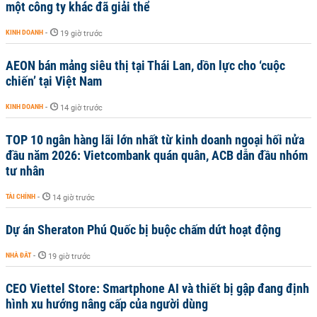
một công ty khác đã giải thể
KINH DOANH
-
19 giờ trước
AEON bán mảng siêu thị tại Thái Lan, dồn lực cho ‘cuộc
chiến’ tại Việt Nam
KINH DOANH
-
14 giờ trước
TOP 10 ngân hàng lãi lớn nhất từ kinh doanh ngoại hối nửa
đầu năm 2026: Vietcombank quán quân, ACB dẫn đầu nhóm
tư nhân
TÀI CHÍNH
-
14 giờ trước
Dự án Sheraton Phú Quốc bị buộc chấm dứt hoạt động
NHÀ ĐẤT
-
19 giờ trước
CEO Viettel Store: Smartphone AI và thiết bị gập đang định
hình xu hướng nâng cấp của người dùng