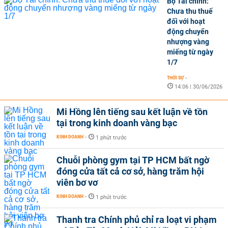
Bộ Tài chính:
Chưa thu thuế
đối với hoạt
động chuyển
nhượng vàng
miếng từ ngày
1/7
THỜI SỰ
-
14:06 | 30/06/2026
Mi Hồng lên tiếng sau kết luận về tồn
tại trong kinh doanh vàng bạc
KINH DOANH
-
1 phút trước
Chuỗi phòng gym tại TP HCM bất ngờ
đóng cửa tất cả cơ sở, hàng trăm hội
viên bơ vơ
KINH DOANH
-
1 phút trước
Thanh tra Chính phủ chỉ ra loạt vi phạm