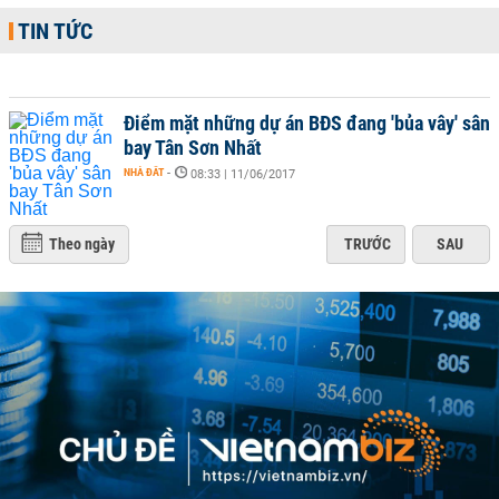
TIN TỨC
Điểm mặt những dự án BĐS đang 'bủa vây' sân
bay Tân Sơn Nhất
NHÀ ĐẤT
-
08:33 | 11/06/2017
Theo ngày
TRƯỚC
SAU