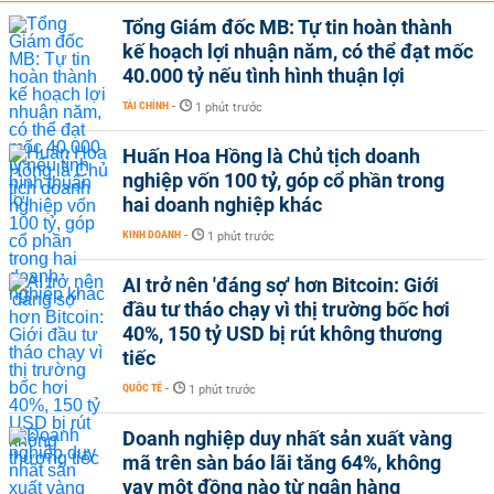
Tổng Giám đốc MB: Tự tin hoàn thành
kế hoạch lợi nhuận năm, có thể đạt mốc
40.000 tỷ nếu tình hình thuận lợi
TÀI CHÍNH
-
1 phút trước
Huấn Hoa Hồng là Chủ tịch doanh
nghiệp vốn 100 tỷ, góp cổ phần trong
hai doanh nghiệp khác
KINH DOANH
-
1 phút trước
AI trở nên 'đáng sợ' hơn Bitcoin: Giới
đầu tư tháo chạy vì thị trường bốc hơi
40%, 150 tỷ USD bị rút không thương
tiếc
QUỐC TẾ
-
1 phút trước
Doanh nghiệp duy nhất sản xuất vàng
mã trên sàn báo lãi tăng 64%, không
vay một đồng nào từ ngân hàng