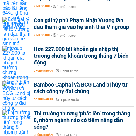
KINH DOANH
-
1 phút trước
Con gái tỷ phú Phạm Nhật Vượng lần
đầu tham gia vào hệ sinh thái Vingroup
KINH DOANH
-
1 phút trước
Hơn 227.000 tài khoản gia nhập thị
trường chứng khoán trong tháng 7 biến
động
CHỨNG KHOÁN
-
1 phút trước
Bamboo Capital và BCG Land bị hủy tư
cách công ty đại chúng
DOANH NGHIỆP
-
1 phút trước
Thị trường thường ‘phất lên’ trong tháng
8, nhóm ngành nào có tiềm năng dẫn
sóng?
CHỨNG KHOÁN
-
1 phút trước