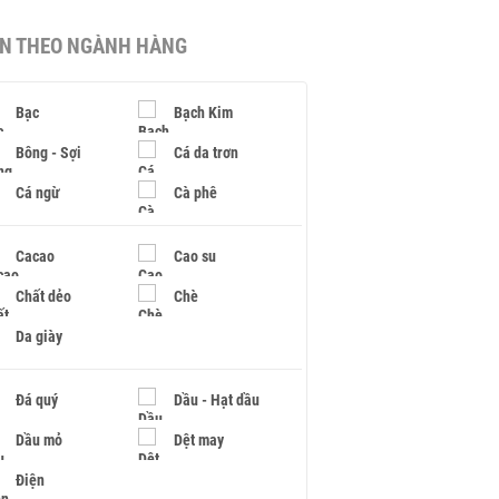
IN THEO NGÀNH HÀNG
Bạc
Bạch Kim
Bông - Sợi
Cá da trơn
Cá ngừ
Cà phê
Cacao
Cao su
Chất dẻo
Chè
Da giày
Đá quý
Dầu - Hạt dầu
Dầu mỏ
Dệt may
Điện