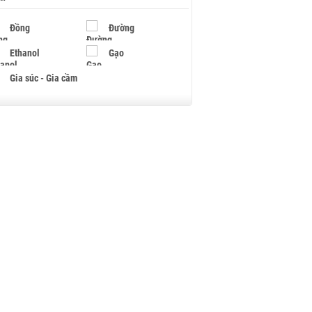
Đồng
Đường
Ethanol
Gạo
Gia súc - Gia cầm
Giấy
Gỗ
Hạt điều
Hồ tiêu - Hạt tiêu
Khí đốt
Kim loại khác
Mắc ca
Muối
Ngũ cốc
Nhựa - Hạt nhựa
Palladium
Phân bón