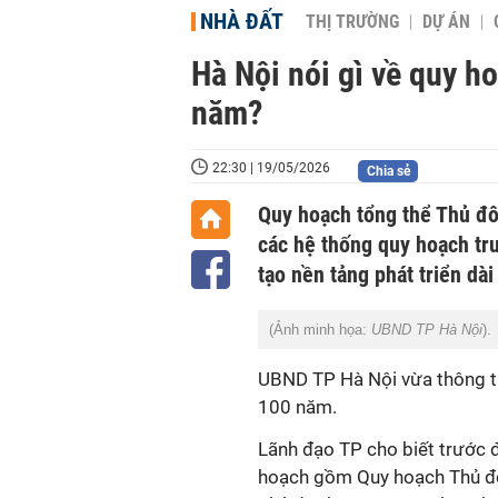
NHÀ ĐẤT
THỊ TRƯỜNG
DỰ ÁN
Hà Nội nói gì về quy h
năm?
22:30 | 19/05/2026
Chia sẻ
Quy hoạch tổng thể Thủ đ
các hệ thống quy hoạch trư
tạo nền tảng phát triển dà
(Ảnh minh họa:
UBND TP Hà Nội
).
UBND TP Hà Nội vừa thông ti
100 năm.
Lãnh đạo TP cho biết trước 
hoạch gồm Quy hoạch Thủ đô