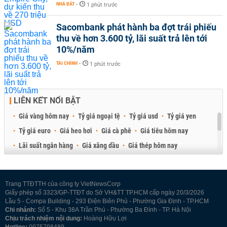
NHÀ ĐẤT
-
1 phút trước
Sacombank phát hành ba đợt trái phiếu
thu về hơn 3.600 tỷ, lãi suất trả lên tới
10%/năm
TÀI CHÍNH
-
1 phút trước
LIÊN KẾT NỔI BẬT
Giá vàng hôm nay
Tỷ giá ngoại tệ
Tỷ giá usd
Tỷ giá yen
Tỷ giá euro
Giá heo hơi
Giá cà phê
Giá tiêu hôm nay
Lãi suất ngân hàng
Giá xăng dầu
Giá thép hôm nay
Giá sầu riêng
Giá thịt heo
Giá gạo
Giá cao su
Best Retail Brokers
Diễn đàn đầu tư Việt Nam 2026
Trang TTĐTTH của công ty VietNewsCorp
Giấy phép số 3323/GP-TTĐT do Sở VH&TT TP.HCM cấp ngày 20/3/2026
Lầu 5 - Compa Building - 293 Điện Biên Phủ - Phường Gia Định - TP.HCM
Chi nhánh:
Số 5 - Khu 38A Trần Phú - Phường Ba Đình - TP. Hà Nội
Chịu trách nhiệm nội dung:
Hoàng Hữu Lợi