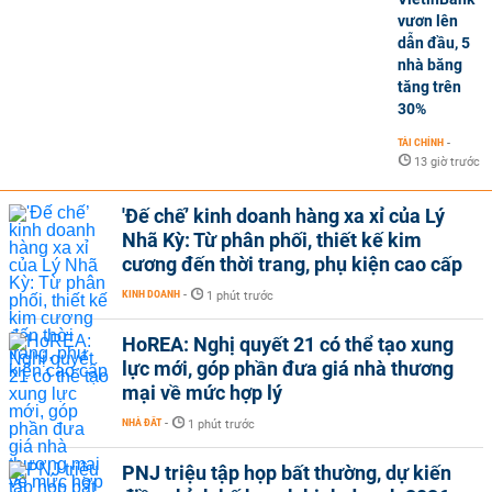
vươn lên
dẫn đầu, 5
nhà băng
tăng trên
30%
TÀI CHÍNH
-
13 giờ trước
'Đế chế’ kinh doanh hàng xa xỉ của Lý
Nhã Kỳ: Từ phân phối, thiết kế kim
cương đến thời trang, phụ kiện cao cấp
KINH DOANH
-
1 phút trước
HoREA: Nghị quyết 21 có thể tạo xung
lực mới, góp phần đưa giá nhà thương
mại về mức hợp lý
NHÀ ĐẤT
-
1 phút trước
PNJ triệu tập họp bất thường, dự kiến