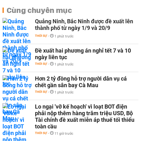
Cùng chuyên mục
Quảng Ninh, Bắc Ninh được đề xuất lên
thành phố từ ngày 1/9 và 20/9
THỜI SỰ
-
1 phút trước
Đề xuất hai phương án nghỉ tết 7 và 10
ngày liên tục
THỜI SỰ
-
1 phút trước
Hơn 2 tỷ đồng hỗ trợ người dân vụ cá
chết gần sân bay Cà Mau
THỜI SỰ
-
1 phút trước
Lo ngại 'vỡ kế hoạch' vì loạt BOT điện
phải nộp thêm hàng trăm triệu USD, Bộ
Tài chính đề xuất miễn áp thuế tối thiểu
toàn cầu
THỜI SỰ
-
11 giờ trước