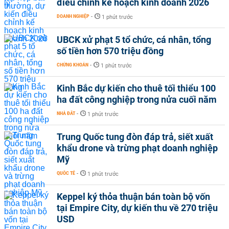
điều chỉnh kế hoạch kinh doanh 2026
DOANH NGHIỆP
-
1 phút trước
UBCK xử phạt 5 tổ chức, cá nhân, tổng
số tiền hơn 570 triệu đồng
CHỨNG KHOÁN
-
1 phút trước
Kinh Bắc dự kiến cho thuê tối thiểu 100
ha đất công nghiệp trong nửa cuối năm
NHÀ ĐẤT
-
1 phút trước
Trung Quốc tung đòn đáp trả, siết xuất
khẩu drone và trừng phạt doanh nghiệp
Mỹ
QUỐC TẾ
-
1 phút trước
Keppel ký thỏa thuận bán toàn bộ vốn
tại Empire City, dự kiến thu về 270 triệu
USD