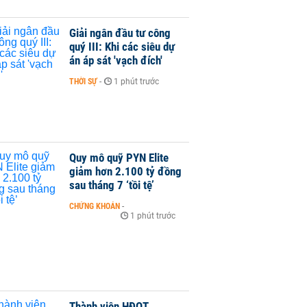
Giải ngân đầu tư công
quý III: Khi các siêu dự
án áp sát 'vạch đích'
THỜI SỰ
-
1 phút trước
Quy mô quỹ PYN Elite
giảm hơn 2.100 tỷ đồng
sau tháng 7 ‘tồi tệ’
CHỨNG KHOÁN
-
1 phút trước
Thành viên HĐQT