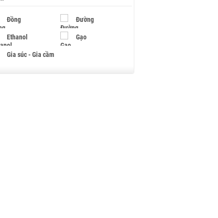
Đồng
Đường
Ethanol
Gạo
Gia súc - Gia cầm
Giấy
Gỗ
Hạt điều
Hồ tiêu - Hạt tiêu
Khí đốt
Kim loại khác
Mắc ca
Muối
Ngũ cốc
Nhựa - Hạt nhựa
Palladium
Phân bón