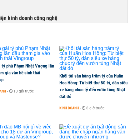
kiện kinh doanh công nghệ
đồng loạt hút tiền, VNM, BCM, GAS và GVR tăng trần
i tỷ phú Phạm Nhật Vượng lần
àn bò thêm 8.000 con, đã chốt giá nguyên liệu đến
m gia vào hệ sinh thái
Khối tài sản hàng trăm tỷ của Huấn
up
Hoa Hồng: Từ biệt thự 50 tỷ, dàn siêu
xe hàng chục tỷ đến vườn tùng Nhật
OANH
-
13 giờ trước
đắt đỏ
 nhiệm
KINH DOANH
-
8 giờ trước