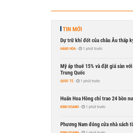
TIN MỚI
Dự trữ khí đốt của châu Âu thấp k
HÀNG HÓA
-
1 phút trước
Mỹ áp thuế 15% và đặt giá sàn vớ
Trung Quốc
QUỐC TẾ
-
1 phút trước
Huấn Hoa Hồng chỉ trao 24 bồn nướ
KINH DOANH
-
1 phút trước
Phương Nam đóng cửa nhà sách t
KINH DOANH
-
1 phút trước