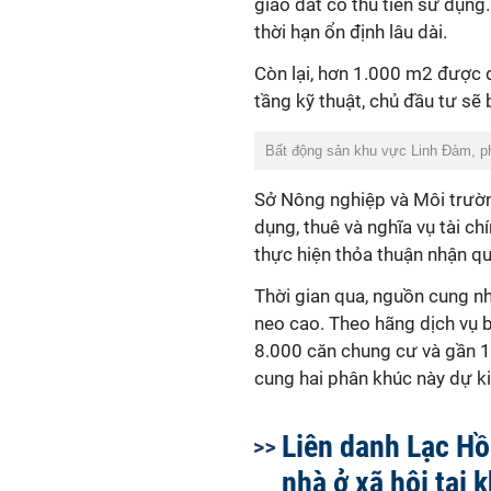
giao đất có thu tiền sử dụng
thời hạn ổn định lâu dài.
Còn lại, hơn 1.000 m2 được 
tầng kỹ thuật, chủ đầu tư sẽ
Bất động sản khu vực Linh Đàm, p
Sở Nông nghiệp và Môi trường
dụng, thuê và nghĩa vụ tài ch
thực hiện thỏa thuận nhận qu
Thời gian qua, nguồn cung nh
neo cao. Theo hãng dịch vụ b
8.000 căn chung cư và gần 1
cung hai phân khúc này dự k
Liên danh Lạc H
nhà ở xã hội tại 