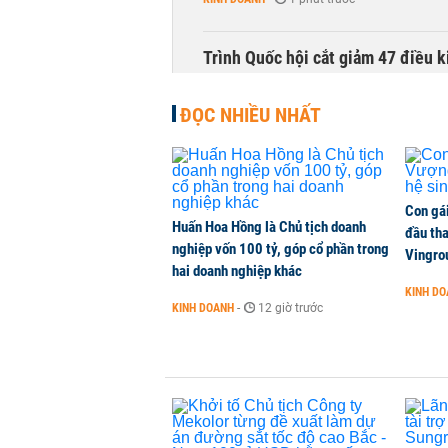
Trình Quốc hội cắt giảm 47 điều 
THỜI SỰ
-
1 phút trước
ĐỌC NHIỀU NHẤT
Cổ phiếu doanh nghiệp Nhà nước 
CHỨNG KHOÁN
-
1 phút trước
Con gá
Huấn Hoa Hồng là Chủ tịch doanh
Lãnh đạo Vinamilk: Tăng quy mô đ
đầu tha
nghiệp vốn 100 tỷ, góp cổ phần trong
tháng 11
Vingro
hai doanh nghiệp khác
DOANH NGHIỆP
-
1 phút trước
KINH D
KINH DOANH
-
12 giờ trước
Thành viên HĐQT VPBankS xin từ
CHỨNG KHOÁN
-
1 phút trước