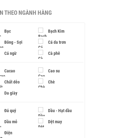
IN THEO NGÀNH HÀNG
Bạc
Bạch Kim
Bông - Sợi
Cá da trơn
Cá ngừ
Cà phê
Cacao
Cao su
Chất dẻo
Chè
Da giày
Đá quý
Dầu - Hạt dầu
Dầu mỏ
Dệt may
Điện