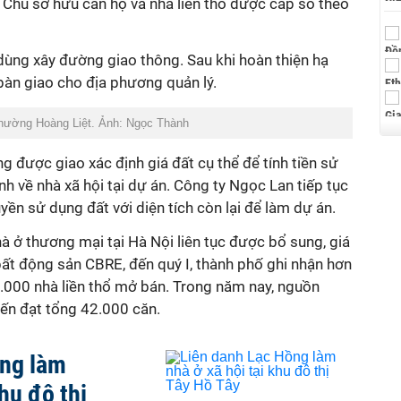
. Chủ sở hữu căn hộ và nhà liền thổ được cấp sổ theo
dùng xây đường giao thông. Sau khi hoàn thiện hạ
 bàn giao cho địa phương quản lý.
hường Hoàng Liệt. Ảnh: Ngọc Thành
 được giao xác định giá đất cụ thể để tính tiền sử
ính về nhà xã hội tại dự án. Công ty Ngọc Lan tiếp tục
yền sử dụng đất với diện tích còn lại để làm dự án.
à ở thương mại tại Hà Nội liên tục được bổ sung, giá
ất động sản CBRE, đến quý I, thành phố ghi nhận hơn
.000 nhà liền thổ mở bán. Trong năm nay, nguồn
iến đạt tổng 42.000 căn.
ồng làm
khu đô thị