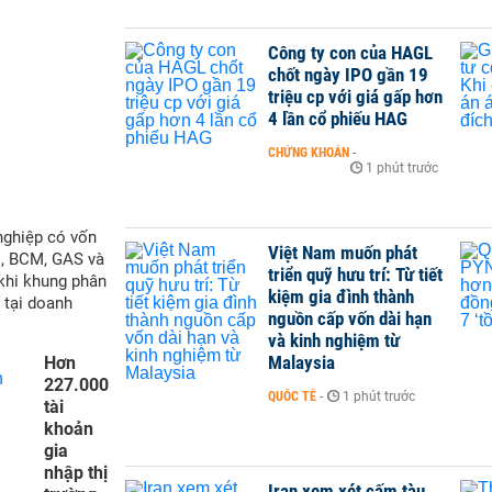
Công ty con của HAGL
chốt ngày IPO gần 19
triệu cp với giá gấp hơn
4 lần cổ phiếu HAG
CHỨNG KHOÁN
-
1 phút trước
nghiệp có vốn
Việt Nam muốn phát
M, BCM, GAS và
triển quỹ hưu trí: Từ tiết
 khi khung phân
kiệm gia đình thành
 tại doanh
nguồn cấp vốn dài hạn
và kinh nghiệm từ
Malaysia
Hơn
227.000
QUỐC TẾ
-
1 phút trước
tài
khoản
gia
nhập thị
Iran xem xét cấm tàu