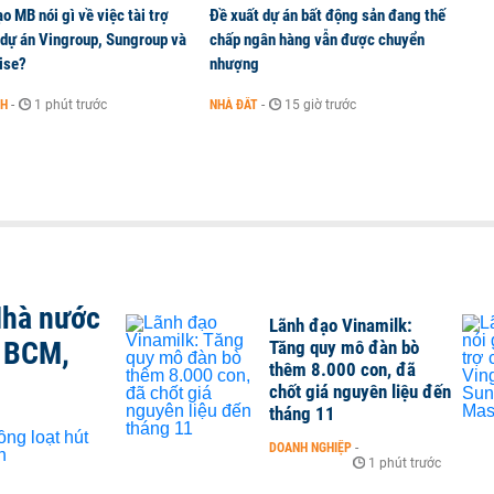
o MB nói gì về việc tài trợ
Đề xuất dự án bất động sản đang thế
 dự án Vingroup, Sungroup và
chấp ngân hàng vẫn được chuyển
ise?
nhượng
NH
-
1 phút trước
NHÀ ĐẤT
-
15 giờ trước
Nhà nước
Lãnh đạo Vinamilk:
, BCM,
Tăng quy mô đàn bò
thêm 8.000 con, đã
chốt giá nguyên liệu đến
tháng 11
DOANH NGHIỆP
-
1 phút trước