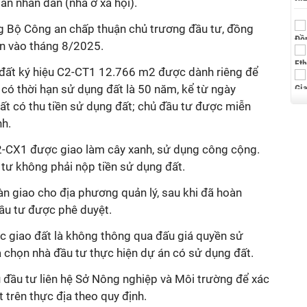
an nhân dân (nhà ở xã hội).
g Bộ Công an chấp thuận chủ trương đầu tư, đồng
ện vào tháng 8/2025.
ô đất ký hiệu C2-CT1 12.766 m2 được dành riêng để
 có thời hạn sử dụng đất là 50 năm, kể từ ngày
t có thu tiền sử dụng đất; chủ đầu tư được miễn
nh.
C2-CX1 được giao làm cây xanh, sử dụng công cộng.
u tư không phải nộp tiền sử dụng đất.
n giao cho địa phương quản lý, sau khi đã hoàn
ầu tư được phê duyệt.
c giao đất là không thông qua đấu giá quyền sử
 chọn nhà đầu tư thực hiện dự án có sử dụng đất.
đầu tư liên hệ Sở Nông nghiệp và Môi trường để xác
t trên thực địa theo quy định.