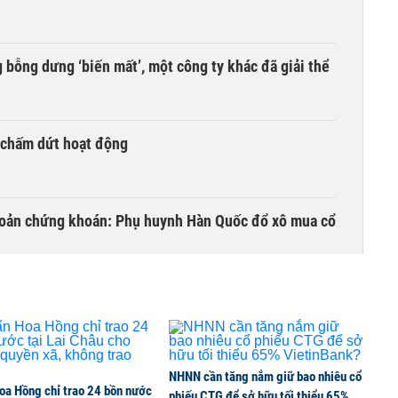
bỗng dưng ‘biến mất’, một công ty khác đã giải thể
 chấm dứt hoạt động
khoản chứng khoán: Phụ huynh Hàn Quốc đổ xô mua cổ
uốc
NHNN cần tăng nắm giữ bao nhiêu cổ
oa Hồng chỉ trao 24 bồn nước
 đầu 2026 tiếp tục phân hóa: VietCredit báo lãi tăng
phiếu CTG để sở hữu tối thiểu 65%