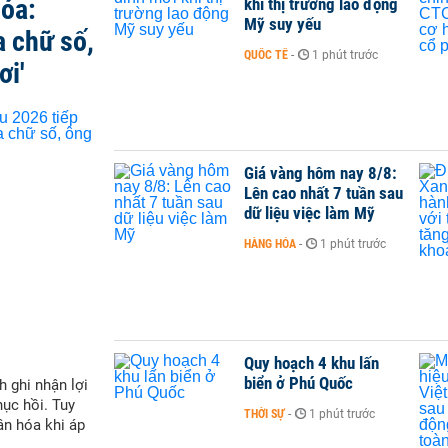
hóa:
khi thị trường lao động
Mỹ suy yếu
a chữ số,
QUỐC TẾ
-
1 phút trước
ơi'
Giá vàng hôm nay 8/8:
Lên cao nhất 7 tuần sau
dữ liệu việc làm Mỹ
HÀNG HÓA
-
1 phút trước
Quy hoạch 4 khu lấn
biển ở Phú Quốc
h ghi nhận lợi
hục hồi. Tuy
THỜI SỰ
-
1 phút trước
ân hóa khi áp