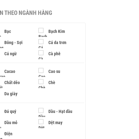
IN THEO NGÀNH HÀNG
Bạc
Bạch Kim
Bông - Sợi
Cá da trơn
Cá ngừ
Cà phê
Cacao
Cao su
Chất dẻo
Chè
Da giày
Đá quý
Dầu - Hạt dầu
Dầu mỏ
Dệt may
Điện