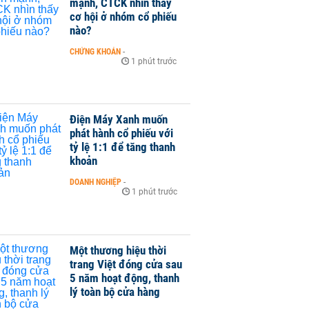
mạnh, CTCK nhìn thấy
cơ hội ở nhóm cổ phiếu
nào?
CHỨNG KHOÁN
-
1 phút trước
Điện Máy Xanh muốn
phát hành cổ phiếu với
tỷ lệ 1:1 để tăng thanh
khoản
DOANH NGHIỆP
-
1 phút trước
Một thương hiệu thời
trang Việt đóng cửa sau
5 năm hoạt động, thanh
lý toàn bộ cửa hàng