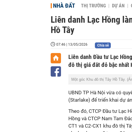
NHÀ ĐẤT
THỊ TRƯỜNG
DỰ ÁN
Liên danh Lạc Hồng làm
Hồ Tây
07:46 | 13/05/2026
Chia sẻ
Liên danh Đầu tư Lạc Hồng 
đô thị giá đắt đỏ bậc nhất 
Một góc Khu đô thị Tây Hồ Tây. (Ả
UBND TP Hà Nội vừa có quyết
(Starlake) để triển khai dự án
Theo đó, CTCP Đầu tư Lạc Hồ
Hồng và CTCP Nam Tam Đảo) 
CT1 và C2-CX1 khu đô thị Tâ