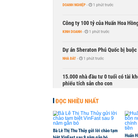
DOANH NGHIỆP
-
1 phút trước
Công ty 100 tỷ của Huấn Hoa Hồng 
KINH DOANH
-
1 phút trước
Dự án Sheraton Phú Quốc bị buộc
NHÀ ĐẤT
-
1 phút trước
15.000 nhà đầu tư 0 tuổi có tài 
phiếu tích sản cho con
QUỐC TẾ
-
1 phút trước
ĐỌC NHIỀU NHẤT
Quy hoạch 4 khu lấn biển ở Phú Q
THỜI SỰ
-
1 phút trước
Bà Lê Thị Thu Thủy gửi lời chào tạm
Huấn H
Bức tranh tài chính tiêu dùng nửa
biệt VinFast sau 9 năm gắn bó