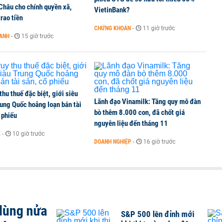
 Châu cho chính quyền xã,
hơi'
VietinBank?
rao tiền
CHỨNG KHOÁN
-
11 giờ trước
OANH
-
15 giờ trước
óng cửa sau 5 năm hoạt động, thanh lý toàn bộ cửa
 thu thuế đặc biệt, giới siêu
Lãnh đạo Vinamilk: Tăng quy mô đàn
ung Quốc hoảng loạn bán tài
bò thêm 8.000 con, đã chốt giá
 phiếu
nguyên liệu đến tháng 11
Ế
-
10 giờ trước
DOANH NGHIỆP
-
16 giờ trước
 dùng nửa
S&P 500 lên đỉnh mới