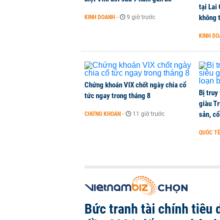
tại Lai
ba chữ số, ông lớn đầu ngành 'hụt 
không t
KINH DOANH
-
9 giờ trước
TÀI CHÍNH
-
1 phút trước
KINH D
Một thương hiệu thời trang Việt đ
hàng
KINH DOANH
-
1 phút trước
Chứng khoán VIX chốt ngày chia cổ
Bị truy
tức ngay trong tháng 8
giàu Tr
sản, cổ
CHỨNG KHOÁN
-
11 giờ trước
QUỐC T
Bức tranh tài chính tiêu