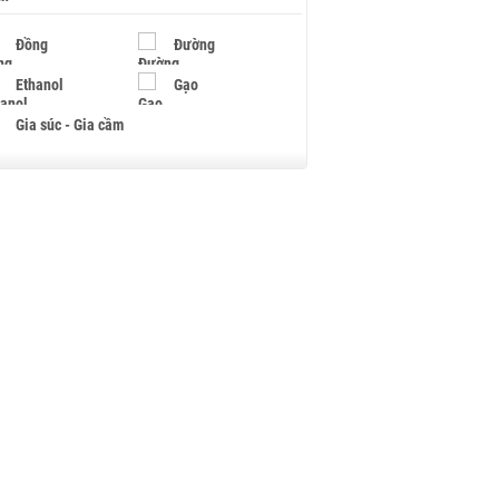
Đồng
Đường
Ethanol
Gạo
Gia súc - Gia cầm
Giấy
Gỗ
Hạt điều
Hồ tiêu - Hạt tiêu
Khí đốt
Kim loại khác
Mắc ca
Muối
Ngũ cốc
Nhựa - Hạt nhựa
Palladium
Phân bón