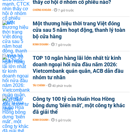
thấy cơ hội ở nhóm cổ phiếu nào?
CHỨNG KHOÁN
-
7 giờ trước
Một thương hiệu thời trang Việt đóng
cửa sau 5 năm hoạt động, thanh lý toàn
bộ cửa hàng
KINH DOANH
-
7 giờ trước
TOP 10 ngân hàng lãi lớn nhất từ kinh
doanh ngoại hối nửa đầu năm 2026:
Vietcombank quán quân, ACB dẫn đầu
nhóm tư nhân
TÀI CHÍNH
-
40 phút trước
Công ty 100 tỷ của Huấn Hoa Hồng
bỗng dưng ‘biến mất’, một công ty khác
đã giải thể
KINH DOANH
-
5 giờ trước