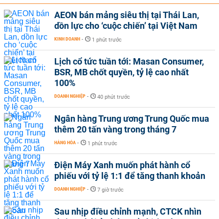
AEON bán mảng siêu thị tại Thái Lan,
dồn lực cho ‘cuộc chiến’ tại Việt Nam
KINH DOANH
-
1 phút trước
Lịch cổ tức tuần tới: Masan Consumer,
BSR, MB chốt quyền, tỷ lệ cao nhất
100%
DOANH NGHIỆP
-
40 phút trước
Ngân hàng Trung ương Trung Quốc mua
thêm 20 tấn vàng trong tháng 7
HÀNG HÓA
-
1 phút trước
Điện Máy Xanh muốn phát hành cổ
phiếu với tỷ lệ 1:1 để tăng thanh khoản
DOANH NGHIỆP
-
7 giờ trước
Sau nhịp điều chỉnh mạnh, CTCK nhìn