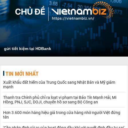
gửi tiết kiệm tại HDBank
TIN MỚI NHẤT
Xuất khẩu đất hiếm của Trung Quốc sang Nhật Bản và Mỹ giảm
mạnh
Thanh tra Chính phủ chỉ ra loạt vi phạm tại Bảo Tín Mạnh Hải, Mi
Hồng, PNJ, SJC, DOJI, chuyển hồ sơ sang Bộ Công an
Hơn 3.600 món hàng hiệu giả trong cửa hàng nhờ người Việt đứng
tên
'Cần phân định rủi ro của hoạt động dầu khí với quyết định đầu tư sai'