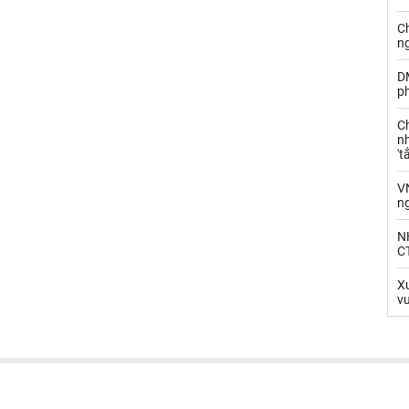
C
n
D
ph
C
nh
't
V
n
N
CT
Xu
v