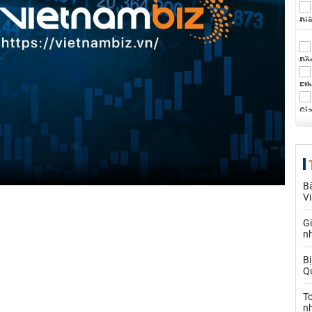
Bà
V
G
n
Bị
Qu
T
n