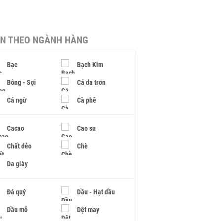
IN THEO NGÀNH HÀNG
Bạc
Bạch Kim
Bông - Sợi
Cá da trơn
Cá ngừ
Cà phê
Cacao
Cao su
Chất dẻo
Chè
Da giày
Đá quý
Dầu - Hạt dầu
Dầu mỏ
Dệt may