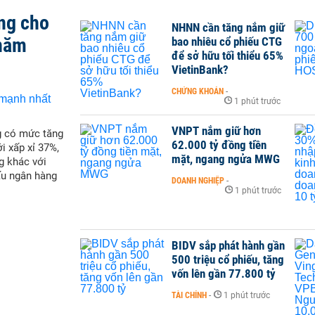
ng cho
NHNN cần tăng nắm giữ
 năm
bao nhiêu cổ phiếu CTG
để sở hữu tối thiểu 65%
VietinBank?
CHỨNG KHOÁN
-
1 phút trước
VNPT nắm giữ hơn
g có mức tăng
62.000 tỷ đồng tiền
i xấp xỉ 37%,
mặt, ngang ngửa MWG
g khác với
ấu ngân hàng
DOANH NGHIỆP
-
1 phút trước
BIDV sắp phát hành gần
500 triệu cổ phiếu, tăng
vốn lên gần 77.800 tỷ
TÀI CHÍNH
-
1 phút trước