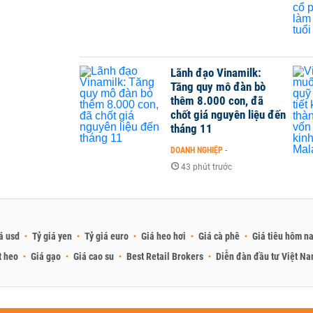
Lãnh đạo Vinamilk:
Tăng quy mô đàn bò
thêm 8.000 con, đã
chốt giá nguyên liệu đến
tháng 11
DOANH NGHIỆP
-
43 phút trước
á usd
Tỷ giá yen
Tỷ giá euro
Giá heo hơi
Giá cà phê
Giá tiêu hôm n
t heo
Giá gạo
Giá cao su
Best Retail Brokers
Diễn đàn đầu tư Việt N