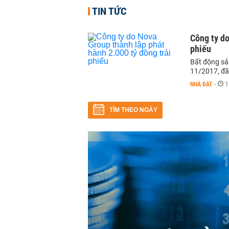
TIN TỨC
Công ty do
phiếu
Bất động sả
11/2017, đã 
NHÀ ĐẤT
-
1
TÌM THEO NGÀY