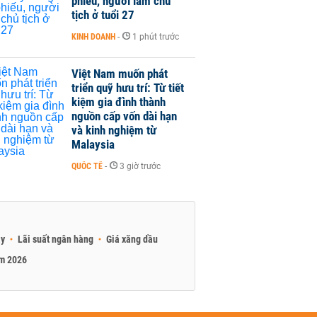
phiếu, người làm chủ
tịch ở tuổi 27
KINH DOANH
-
1 phút trước
Việt Nam muốn phát
triển quỹ hưu trí: Từ tiết
kiệm gia đình thành
nguồn cấp vốn dài hạn
và kinh nghiệm từ
Malaysia
QUỐC TẾ
-
3 giờ trước
ay
Lãi suất ngân hàng
Giá xăng dầu
am 2026