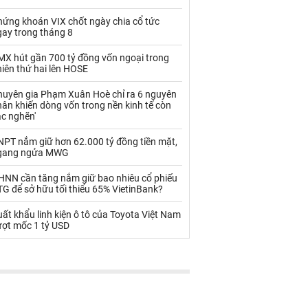
Palladium
Phân bón
hứng khoán VIX chốt ngày chia cổ tức
Rau - Củ -Quả
Sắt thép
gay trong tháng 8
Sữa
MX hút gần 700 tỷ đồng vốn ngoại trong
iên thứ hai lên HOSE
huyên gia Phạm Xuân Hoè chỉ ra 6 nguyên
Than
Thức ăn chăn nuôi
ân khiến dòng vốn trong nền kinh tế còn
ắc nghẽn'
Thủy hải sản khác
Tôm
NPT nắm giữ hơn 62.000 tỷ đồng tiền mặt,
Vàng
gang ngửa MWG
HNN cần tăng nắm giữ bao nhiêu cổ phiếu
VLXD khác
Xăng dầu
G để sở hữu tối thiểu 65% VietinBank?
Xi măng - Clynker
ất khẩu linh kiện ô tô của Toyota Việt Nam
ượt mốc 1 tỷ USD