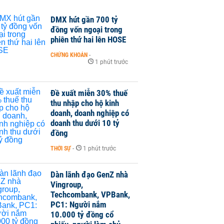
DMX hút gần 700 tỷ
đồng vốn ngoại trong
phiên thứ hai lên HOSE
CHỨNG KHOÁN
-
1 phút trước
Đề xuất miễn 30% thuế
thu nhập cho hộ kinh
doanh, doanh nghiệp có
doanh thu dưới 10 tỷ
đồng
THỜI SỰ
-
1 phút trước
Dàn lãnh đạo GenZ nhà
Vingroup,
Techcombank, VPBank,
PC1: Người nắm
10.000 tỷ đồng cổ