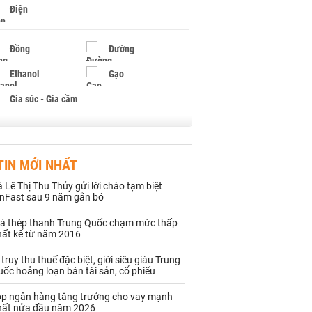
Điện
Đồng
Đường
Ethanol
Gạo
Gia súc - Gia cầm
Giấy
Gỗ
TIN MỚI NHẤT
Hạt điều
Hồ tiêu - Hạt tiêu
 Lê Thị Thu Thủy gửi lời chào tạm biệt
Khí đốt
inFast sau 9 năm gắn bó
iá thép thanh Trung Quốc chạm mức thấp
Kim loại khác
Mắc ca
hất kể từ năm 2016
Muối
Ngũ cốc
 truy thu thuế đặc biệt, giới siêu giàu Trung
ốc hoảng loạn bán tài sản, cổ phiếu
Nhựa - Hạt nhựa
op ngân hàng tăng trưởng cho vay mạnh
hất nửa đầu năm 2026