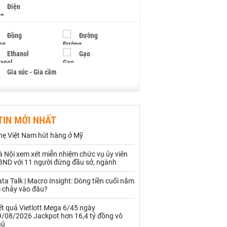
Điện
Đồng
Đường
Ethanol
Gạo
Gia súc - Gia cầm
Giấy
Gỗ
TIN MỚI NHẤT
Hạt điều
Hồ tiêu - Hạt tiêu
hẹ Việt Nam hút hàng ở Mỹ
Khí đốt
 Nội xem xét miễn nhiệm chức vụ ủy viên
BND với 11 người đứng đầu sở, ngành
Kim loại khác
Mắc ca
ta Talk | Macro Insight: Dòng tiền cuối năm
Muối
Ngũ cốc
ẽ chảy vào đâu?
Nhựa - Hạt nhựa
t quả Vietlott Mega 6/45 ngày
9/08/2026 Jackpot hơn 16,4 tỷ đồng vô
hủ