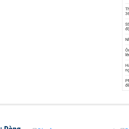
Th
36
SS
đ
Nh
Ô
l
Hà
n
PN
đ