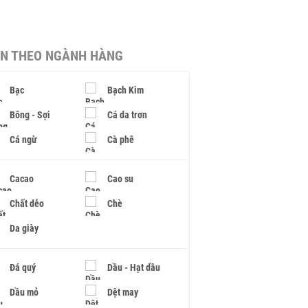
IN THEO NGÀNH HÀNG
Bạc
Bạch Kim
Bông - Sợi
Cá da trơn
Cá ngừ
Cà phê
Cacao
Cao su
Chất dẻo
Chè
Da giày
Đá quý
Dầu - Hạt dầu
Dầu mỏ
Dệt may