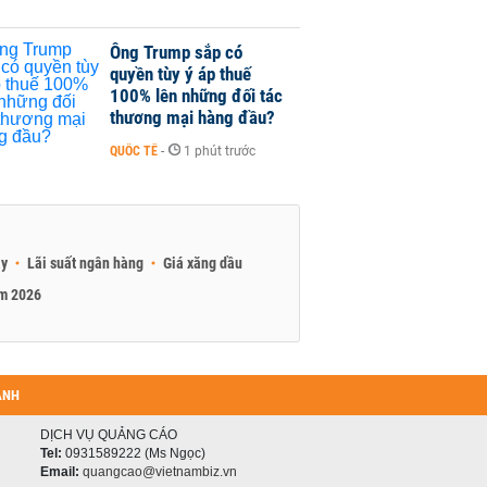
Ông Trump sắp có
quyền tùy ý áp thuế
100% lên những đối tác
thương mại hàng đầu?
QUỐC TẾ
-
1 phút trước
ay
Lãi suất ngân hàng
Giá xăng dầu
am 2026
ANH
DỊCH VỤ QUẢNG CÁO
Tel:
0931589222 (Ms Ngọc)
Email:
quangcao@vietnambiz.vn