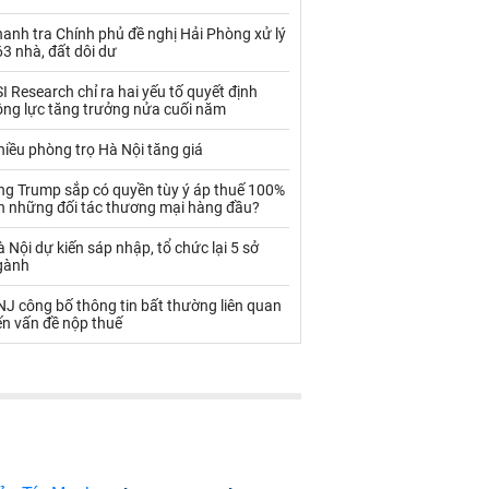
Palladium
Phân bón
anh tra Chính phủ đề nghị Hải Phòng xử lý
Rau - Củ -Quả
Sắt thép
3 nhà, đất dôi dư
Sữa
I Research chỉ ra hai yếu tố quyết định
ộng lực tăng trưởng nửa cuối năm
iều phòng trọ Hà Nội tăng giá
Than
Thức ăn chăn nuôi
ng Trump sắp có quyền tùy ý áp thuế 100%
Thủy hải sản khác
Tôm
ên những đối tác thương mại hàng đầu?
Vàng
 Nội dự kiến sáp nhập, tổ chức lại 5 sở
gành
VLXD khác
Xăng dầu
J công bố thông tin bất thường liên quan
ến vấn đề nộp thuế
Xi măng - Clynker