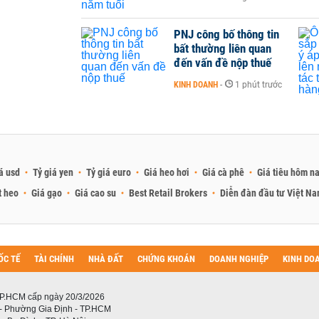
PNJ công bố thông tin
bất thường liên quan
đến vấn đề nộp thuế
KINH DOANH
-
1 phút trước
á usd
Tỷ giá yen
Tỷ giá euro
Giá heo hơi
Giá cà phê
Giá tiêu hôm n
t heo
Giá gạo
Giá cao su
Best Retail Brokers
Diễn đàn đầu tư Việt N
ỐC TẾ
TÀI CHÍNH
NHÀ ĐẤT
CHỨNG KHOÁN
DOANH NGHIỆP
KINH DO
P.HCM cấp ngày 20/3/2026
 - Phường Gia Định - TP.HCM