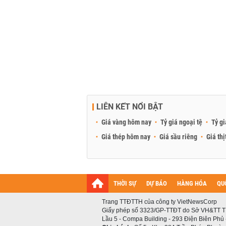
LIÊN KẾT NỔI BẬT
Giá vàng hôm nay
Tỷ giá ngoại tệ
Tỷ gi
Giá thép hôm nay
Giá sầu riêng
Giá thị
THỜI SỰ
DỰ BÁO
HÀNG HÓA
QU
Trang TTĐTTH của công ty VietNewsCorp
Giấy phép số 3323/GP-TTĐT do Sở VH&TT T
Lầu 5 - Compa Building - 293 Điện Biên Phủ