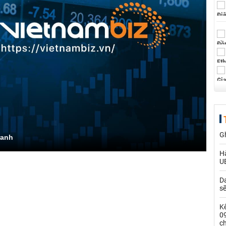
G
ranh
Hà
U
Da
s
Kế
0
c