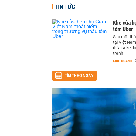
TIN TỨC
Khe cửa hẹ
tóm Uber
Sau một thá
tại Việt Na
đưa ra kết 
tranh.
KINH DOANH
-
TÌM THEO NGÀY