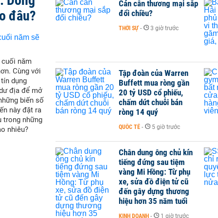
t: Dòng
Cán cân thương mại sắp
ào đâu?
đổi chiều?
THỜI SỰ
-
3 giờ trước
i cuối năm
hơn. Cùng với
Tập đoàn của Warren
 tín dụng
Buffett mua ròng gần
 dư địa để mở
20 tỷ USD cổ phiếu,
 những biến số
chấm dứt chuỗi bán
ến này đặt ra
ròng 14 quý
u trong những
QUỐC TẾ
-
5 giờ trước
ao nhiêu?
Chân dung ông chủ kín
tiếng đứng sau tiệm
vàng Mi Hồng: Từ phụ
xe, sửa đồ điện tử cũ
đến gây dựng thương
hiệu hơn 35 năm tuổi
KINH DOANH
-
1 giờ trước