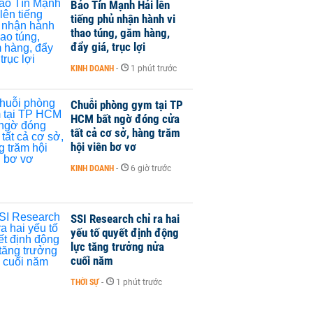
Bảo Tín Mạnh Hải lên
tiếng phủ nhận hành vi
thao túng, găm hàng,
đẩy giá, trục lợi
KINH DOANH
-
1 phút trước
Chuỗi phòng gym tại TP
HCM bất ngờ đóng cửa
tất cả cơ sở, hàng trăm
hội viên bơ vơ
KINH DOANH
-
6 giờ trước
SSI Research chỉ ra hai
yếu tố quyết định động
lực tăng trưởng nửa
cuối năm
THỜI SỰ
-
1 phút trước