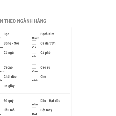
IN THEO NGÀNH HÀNG
Bạc
Bạch Kim
Bông - Sợi
Cá da trơn
Cá ngừ
Cà phê
Cacao
Cao su
Chất dẻo
Chè
Da giày
Đá quý
Dầu - Hạt dầu
Dầu mỏ
Dệt may