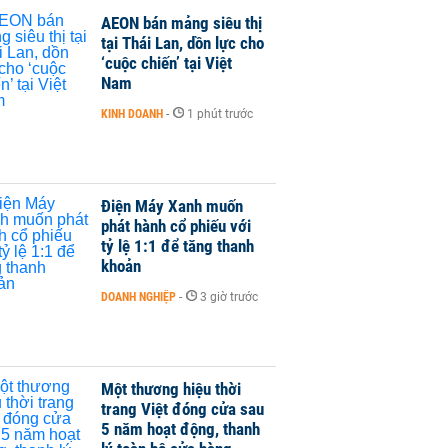
AEON bán mảng siêu thị
tại Thái Lan, dồn lực cho
‘cuộc chiến’ tại Việt
Nam
KINH DOANH
-
1 phút trước
Điện Máy Xanh muốn
phát hành cổ phiếu với
tỷ lệ 1:1 để tăng thanh
khoản
DOANH NGHIỆP
-
3 giờ trước
Một thương hiệu thời
trang Việt đóng cửa sau
5 năm hoạt động, thanh