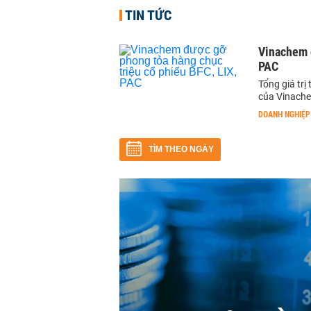
TIN TỨC
Vinachem đ
PAC
Tổng giá trị
của Vinache
DOANH NGHIỆP
TÌM THEO NGÀY