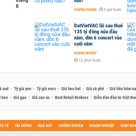
tháng
nào?
8
CHỨNG KHOÁN
-
3 giờ trước
DatVietVAC lãi sau thuế
135 tỷ đồng nửa đầu
năm, dồn 6 concert vào
cuối năm
DOANH NGHIỆP
-
12 phút trước
á usd
Tỷ giá yen
Tỷ giá euro
Giá heo hơi
Giá cà phê
Giá tiêu hôm n
t heo
Giá gạo
Giá cao su
Best Retail Brokers
Diễn đàn đầu tư Việt N
ỐC TẾ
TÀI CHÍNH
NHÀ ĐẤT
CHỨNG KHOÁN
DOANH NGHIỆP
KINH DO