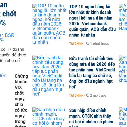
san
TOP 10 ngân hàng lãi
 chốt
lớn nhất từ kinh doanh
ngoại hối nửa đầu năm
0%
2026: Vietcombank
quán quân, ACB dẫn đầu
nhóm tư nhân
TÀI CHÍNH
-
1 phút trước
ẽ có 17 doanh
quyền để thực
Bức tranh tài chính tiêu
hiếu cho cổ
dùng nửa đầu 2026 tiếp
tục phân hóa: VietCredit
báo lãi tăng ba chữ số,
Chứng
ông lớn đầu ngành 'hụt
khoán
hơi'
VIX
chốt
TÀI CHÍNH
-
2 giờ trước
ngày
chia
cổ tức
Sau nhịp điều chỉnh
ngay
mạnh, CTCK nhìn thấy
trong
cơ hội ở nhóm cổ phiếu