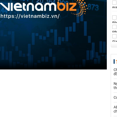
Ch
đ
N
t
C
AE
ch