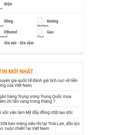
Điện
Đồng
Đường
Ethanol
Gạo
Gia súc - Gia cầm
Giấy
Gỗ
TIN MỚI NHẤT
Hạt điều
Hồ tiêu - Hạt tiêu
uyên gia quốc tế đánh giá tích cực về tiền
Khí đốt
ồng của Việt Nam
gân hàng Trung ương Trung Quốc mua
Kim loại khác
Mắc ca
hêm 20 tấn vàng trong tháng 7
Muối
Ngũ cốc
ú sốc việc làm Mỹ đẩy đồng USD lao dốc
Nhựa - Hạt nhựa
ON bán mảng siêu thị tại Thái Lan, dồn lực
o ‘cuộc chiến’ tại Việt Nam