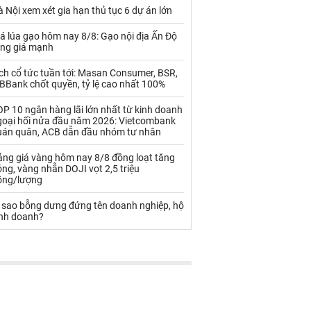
Palladium
Phân bón
 Nội xem xét gia hạn thủ tục 6 dự án lớn
Rau - Củ -Quả
Sắt thép
á lúa gạo hôm nay 8/8: Gạo nội địa Ấn Độ
ăng giá mạnh
Sữa
ch cổ tức tuần tới: Masan Consumer, BSR,
BBank chốt quyền, tỷ lệ cao nhất 100%
Than
Thức ăn chăn nuôi
P 10 ngân hàng lãi lớn nhất từ kinh doanh
goại hối nửa đầu năm 2026: Vietcombank
Thủy hải sản khác
Tôm
uán quân, ACB dẫn đầu nhóm tư nhân
Vàng
ảng giá vàng hôm nay 8/8 đồng loạt tăng
ng, vàng nhẫn DOJI vọt 2,5 triệu
ồng/lượng
VLXD khác
Xăng dầu
ì sao bỗng dưng đứng tên doanh nghiệp, hộ
Xi măng - Clynker
inh doanh?