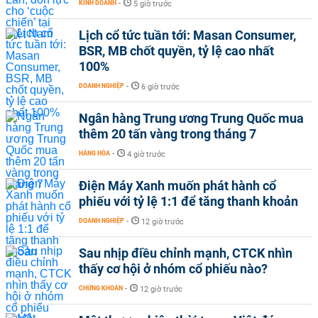
KINH DOANH
-
5 giờ trước
Lịch cổ tức tuần tới: Masan Consumer,
BSR, MB chốt quyền, tỷ lệ cao nhất
100%
DOANH NGHIỆP
-
6 giờ trước
Ngân hàng Trung ương Trung Quốc mua
thêm 20 tấn vàng trong tháng 7
HÀNG HÓA
-
4 giờ trước
Điện Máy Xanh muốn phát hành cổ
phiếu với tỷ lệ 1:1 để tăng thanh khoản
DOANH NGHIỆP
-
12 giờ trước
Sau nhịp điều chỉnh mạnh, CTCK nhìn
thấy cơ hội ở nhóm cổ phiếu nào?
CHỨNG KHOÁN
-
12 giờ trước