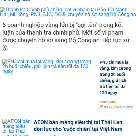
6 doanh nghiệp vàng lớn bị "gọi tên" trong kết
luận của thanh tra chính phủ. Một số vi phạm
được chuyển hồ sơ sang Bộ Công an tiếp tục xử
lý.
PNJ chỉ mua lại
vàng, kim cương
trong 2h buổi
chiều, giữ lịch
trả tiền tối đa
120 ngày
KINH DOANH
-
09:47 | 24/07/2026
AEON bán mảng siêu thị tại Thái Lan,
dồn lực cho ‘cuộc chiến’ tại Việt Nam