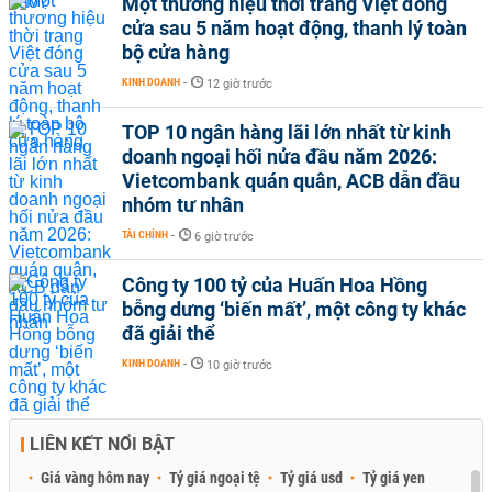
Một thương hiệu thời trang Việt đóng
cửa sau 5 năm hoạt động, thanh lý toàn
bộ cửa hàng
KINH DOANH
-
12 giờ trước
TOP 10 ngân hàng lãi lớn nhất từ kinh
doanh ngoại hối nửa đầu năm 2026:
Vietcombank quán quân, ACB dẫn đầu
nhóm tư nhân
TÀI CHÍNH
-
6 giờ trước
Công ty 100 tỷ của Huấn Hoa Hồng
bỗng dưng ‘biến mất’, một công ty khác
đã giải thể
KINH DOANH
-
10 giờ trước
LIÊN KẾT NỔI BẬT
Giá vàng hôm nay
Tỷ giá ngoại tệ
Tỷ giá usd
Tỷ giá yen