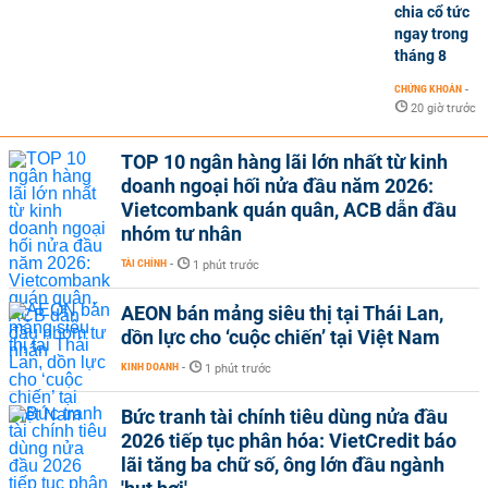
chia cổ tức
ngay trong
tháng 8
CHỨNG KHOÁN
-
20 giờ trước
TOP 10 ngân hàng lãi lớn nhất từ kinh
doanh ngoại hối nửa đầu năm 2026:
Vietcombank quán quân, ACB dẫn đầu
nhóm tư nhân
TÀI CHÍNH
-
1 phút trước
AEON bán mảng siêu thị tại Thái Lan,
dồn lực cho ‘cuộc chiến’ tại Việt Nam
KINH DOANH
-
1 phút trước
Bức tranh tài chính tiêu dùng nửa đầu
2026 tiếp tục phân hóa: VietCredit báo
lãi tăng ba chữ số, ông lớn đầu ngành