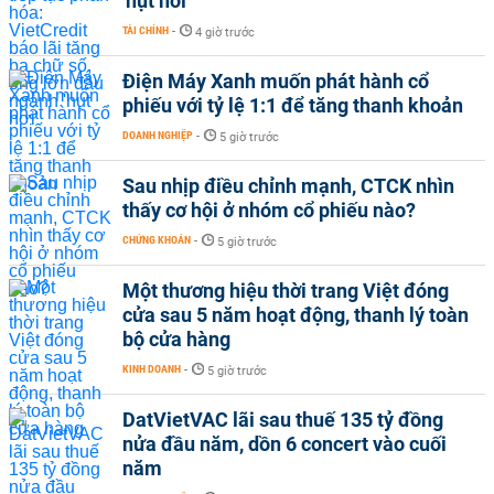
'hụt hơi'
TÀI CHÍNH
-
4 giờ trước
Điện Máy Xanh muốn phát hành cổ
phiếu với tỷ lệ 1:1 để tăng thanh khoản
DOANH NGHIỆP
-
5 giờ trước
Sau nhịp điều chỉnh mạnh, CTCK nhìn
thấy cơ hội ở nhóm cổ phiếu nào?
CHỨNG KHOÁN
-
5 giờ trước
Một thương hiệu thời trang Việt đóng
cửa sau 5 năm hoạt động, thanh lý toàn
bộ cửa hàng
KINH DOANH
-
5 giờ trước
DatVietVAC lãi sau thuế 135 tỷ đồng
nửa đầu năm, dồn 6 concert vào cuối
năm