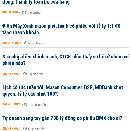
động, thanh lý toàn bộ cửa hàng
KINH DOANH
-
5 giờ trước
Điện Máy Xanh muốn phát hành cổ phiếu với tỷ lệ 1:1 để
tăng thanh khoản
DOANH NGHIỆP
-
5 giờ trước
Sau nhịp điều chỉnh mạnh, CTCK nhìn thấy cơ hội ở nhóm cổ
phiếu nào?
CHỨNG KHOÁN
-
5 giờ trước
Lịch cổ tức tuần tới: Masan Consumer, BSR, MBBank chốt
quyền, tỷ lệ cao nhất 100%
DOANH NGHIỆP
-
1 phút trước
Tự doanh sang tay gần 700 tỷ đồng cổ phiếu DMX cho ai?
CHỨNG KHOÁN
-
16 giờ trước