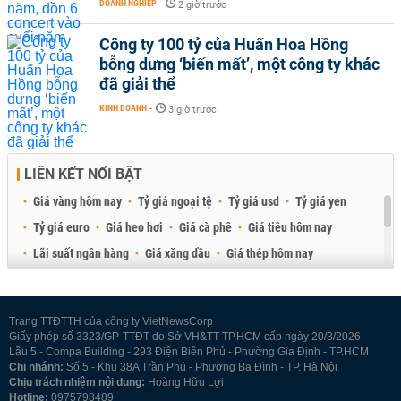
DOANH NGHIỆP
-
2 giờ trước
Công ty 100 tỷ của Huấn Hoa Hồng
bỗng dưng ‘biến mất’, một công ty khác
đã giải thể
KINH DOANH
-
3 giờ trước
LIÊN KẾT NỔI BẬT
Giá vàng hôm nay
Tỷ giá ngoại tệ
Tỷ giá usd
Tỷ giá yen
Tỷ giá euro
Giá heo hơi
Giá cà phê
Giá tiêu hôm nay
Lãi suất ngân hàng
Giá xăng dầu
Giá thép hôm nay
Giá sầu riêng
Giá thịt heo
Giá gạo
Giá cao su
Best Retail Brokers
Diễn đàn đầu tư Việt Nam 2026
Trang TTĐTTH của công ty VietNewsCorp
Giấy phép số 3323/GP-TTĐT do Sở VH&TT TP.HCM cấp ngày 20/3/2026
Lầu 5 - Compa Building - 293 Điện Biên Phủ - Phường Gia Định - TP.HCM
Chi nhánh:
Số 5 - Khu 38A Trần Phú - Phường Ba Đình - TP. Hà Nội
Chịu trách nhiệm nội dung:
Hoàng Hữu Lợi
Hotline:
0975798489