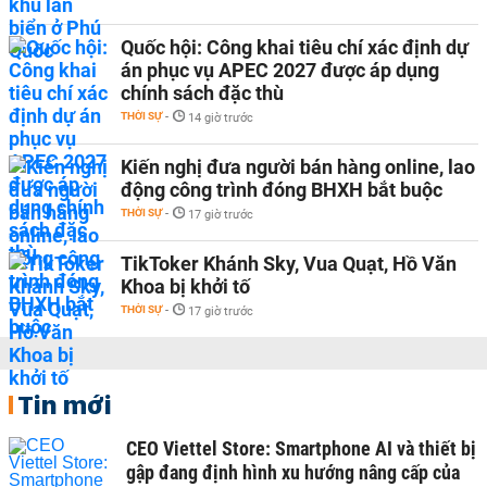
Quốc hội: Công khai tiêu chí xác định dự
án phục vụ APEC 2027 được áp dụng
chính sách đặc thù
THỜI SỰ
-
14 giờ trước
Kiến nghị đưa người bán hàng online, lao
động công trình đóng BHXH bắt buộc
THỜI SỰ
-
17 giờ trước
TikToker Khánh Sky, Vua Quạt, Hồ Văn
Khoa bị khởi tố
THỜI SỰ
-
17 giờ trước
Tin mới
CEO Viettel Store: Smartphone AI và thiết bị
gập đang định hình xu hướng nâng cấp của