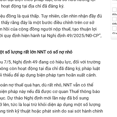
oạt động tại địa chỉ đã đăng ký.
iệu đồng là quá thấp. Tuy nhiên, cần nhìn nhận đầy đủ
 thấy rằng đây là một bước điều chỉnh trên cơ sở
ản hồi của cộng đồng người nộp thuế, tạo thuận lợi
ới quy định hiện hành tại Nghị định 49/2025/NĐ-CP”,
ột số lượng rất lớn NNT có số nợ nhỏ
u 7/5, Nghị định 49 đang có hiệu lực, đối với trường
ng còn hoạt động tại địa chỉ đã đăng ký, pháp luật
i thiểu để áp dụng biện pháp tạm hoãn xuất cảnh.
hoản nợ thuế quá hạn, dù rất nhỏ, NNT vẫn có thể
biện pháp này nếu đã được cơ quan Thuế thông báo
ục. Dự thảo Nghị định mới lần này đã bổ sung
 lên, tức là loại trừ khỏi diện áp dụng một số lượng
ng tính kỹ thuật hoặc phát sinh do sai sót hành chính