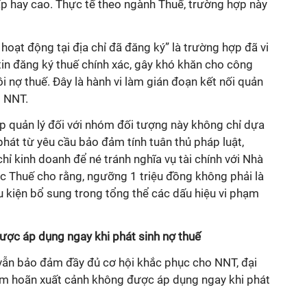
 hay cao. Thực tế theo ngành Thuế, trường hợp này
hoạt động tại địa chỉ đã đăng ký” là trường hợp đã vi
tin đăng ký thuế chính xác, gây khó khăn cho công
hồi nợ thuế. Đây là hành vi làm gián đoạn kết nối quản
i NNT.
áp quản lý đối với nhóm đối tượng này không chỉ dựa
phát từ yêu cầu bảo đảm tính tuân thủ pháp luật,
hỉ kinh doanh để né tránh nghĩa vụ tài chính với Nhà
c Thuế cho rằng, ngưỡng 1 triệu đồng không phải là
u kiện bổ sung trong tổng thể các dấu hiệu vi phạm
ợc áp dụng ngay khi phát sinh nợ thuế
 vẫn bảo đảm đầy đủ cơ hội khắc phục cho NNT, đại
ạm hoãn xuất cảnh không được áp dụng ngay khi phát