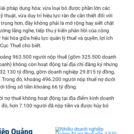
 giải pháp dung hòa: vừa loại bỏ được phần lớn các
 thuật, vừa duy trì hiệu lực răn đe cần thiết đối với
 trọng hơn, đây không phải là mở rộng hay siết chặt
hướng lắng nghe, tiếp thu ý kiến phản hồi của cộng
i hòa giữa hiệu lực quản lý thuế và quyền, lợi ích
 Cục Thuế cho biết.
 khoảng 963.500 người nộp thuế (gồm 325.500 doanh
oanh) không còn hoạt động tại địa chỉ đăng ký nhưng
à 32.130 tỷ đồng, gồm doanh nghiệp 29.815 tỷ đồng,
. Trong đó, khoảng 496.200 người nộp thuế nợ dưới
với tổng số tiền khoảng 66 tỷ đồng.
i nợ thuế không hoạt động tại địa điểm kinh doanh
g đó, hơn 7.100 người đã nộp tiền và được hủy bỏ
iệp Quảng