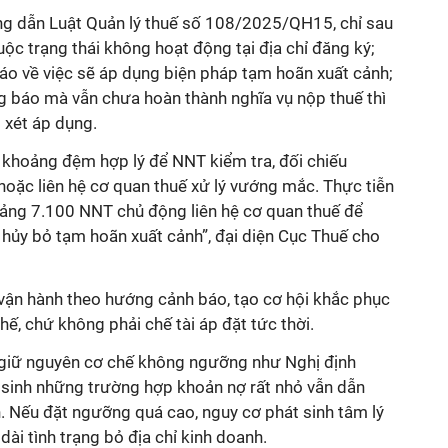
ng dẫn Luật Quản lý thuế số 108/2025/QH15, chỉ sau
ộc trạng thái không hoạt động tại địa chỉ đăng ký;
áo về việc sẽ áp dụng biện pháp tạm hoãn xuất cảnh;
g báo mà vẫn chưa hoàn thành nghĩa vụ nộp thuế thì
 xét áp dụng.
 khoảng đệm hợp lý để NNT kiểm tra, đối chiếu
 hoặc liên hệ cơ quan thuế xử lý vướng mắc. Thực tiễn
hoảng 7.100 NNT chủ động liên hệ cơ quan thuế để
 hủy bỏ tạm hoãn xuất cảnh”, đại diện Cục Thuế cho
 vận hành theo hướng cảnh báo, tạo cơ hội khắc phục
ế, chứ không phải chế tài áp đặt tức thời.
 giữ nguyên cơ chế không ngưỡng như Nghị định
sinh những trường hợp khoản nợ rất nhỏ vẫn dẫn
 Nếu đặt ngưỡng quá cao, nguy cơ phát sinh tâm lý
 dài tình trạng bỏ địa chỉ kinh doanh.