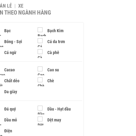
BÁN LẺ
XE
IN THEO NGÀNH HÀNG
Bạc
Bạch Kim
Bông - Sợi
Cá da trơn
Cá ngừ
Cà phê
Cacao
Cao su
Chất dẻo
Chè
Da giày
Đá quý
Dầu - Hạt dầu
Dầu mỏ
Dệt may
Điện