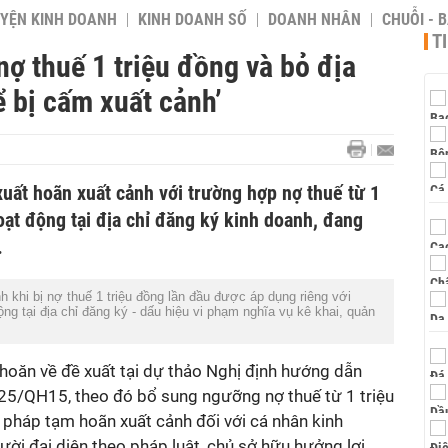
YỆN KINH DOANH
KINH DOANH SỐ
DOANH NHÂN
CHUỖI - 
T
nợ thuế 1 triệu đồng và bỏ địa
 bị cấm xuất cảnh’
xuất hoãn xuất cảnh với trường hợp nợ thuế từ 1
ạt động tại địa chỉ đăng ký kinh doanh, đang
.
khi bị nợ thuế 1 triệu đồng lần đầu được áp dụng riêng với
g tại địa chỉ đăng ký - dấu hiệu vi phạm nghĩa vụ kê khai, quản
hoăn về đề xuất tại dự thảo Nghị định hướng dẫn
25/QH15, theo đó bổ sung ngưỡng nợ thuế từ 1 triệu
 pháp tạm hoãn xuất cảnh đối với cá nhân kinh
ười đại diện theo pháp luật, chủ sở hữu hưởng lợi