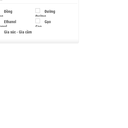
Đồng
Đường
Ethanol
Gạo
Gia súc - Gia cầm
Giấy
Gỗ
Hạt điều
Hồ tiêu - Hạt tiêu
Khí đốt
Kim loại khác
Mắc ca
Muối
Ngũ cốc
Nhựa - Hạt nhựa
Palladium
Phân bón