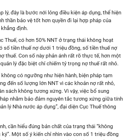
p lý, đây là bước nới lỏng điều kiện áp dụng, thể hiện
tinh thần bảo vệ tốt hơn quyền đi lại hợp pháp của
 khẳng định.
ục Thuế, có hơn 50% NNT ở trạng thái không hoạt
ó số tiền thuế nợ dưới 1 triệu đồng, số tiền thuế nợ
ợ thuế. Con số này phản ánh rất rõ thực tế, hơn một
uản lý đặc biệt chỉ chiếm tỷ trọng nợ thuế rất nhỏ.
ế không có ngưỡng như hiện hành, biện pháp tạm
ng đến số lượng lớn NNT vì các khoản nợ rất nhỏ,
gân sách không tương xứng. Vì vậy, việc bổ sung
 pháp nhằm bảo đảm nguyên tắc tương xứng giữa tính
uản lý Nhà nước áp dụng”, đại diện Cục Thuế thông
h, cần hiểu đúng bản chất của trạng thái “không
 ký”. Một số ý kiến chỉ nhìn vào con số 1 triệu đồng