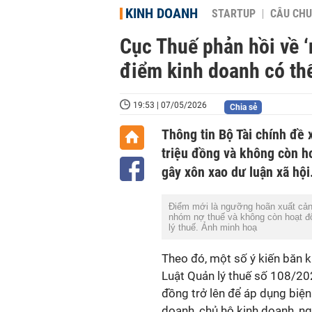
KINH DOANH
STARTUP
CÂU CHU
Cục Thuế phản hồi về ‘
điểm kinh doanh có thể
19:53 | 07/05/2026
Chia sẻ
Thông tin Bộ Tài chính đề 
triệu đồng và không còn ho
gây xôn xao dư luận xã hội
Điểm mới là ngưỡng hoãn xuất cảnh 
nhóm nợ thuế và không còn hoạt độn
lý thuế. Ảnh minh hoạ
Theo đó, một số ý kiến băn k
Luật Quản lý thuế số 108/20
đồng trở lên để áp dụng biện
doanh, chủ hộ kinh doanh, ng