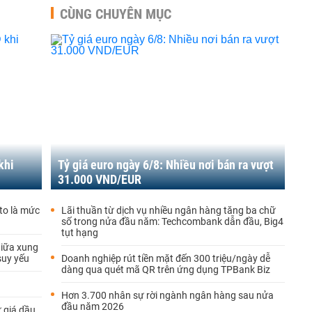
CÙNG CHUYÊN MỤC
khi
Tỷ giá euro ngày 6/8: Nhiều nơi bán ra vượt
31.000 VND/EUR
to là mức
Lãi thuần từ dịch vụ nhiều ngân hàng tăng ba chữ
số trong nửa đầu năm: Techcombank dẫn đầu, Big4
tụt hạng
 giữa xung
suy yếu
Doanh nghiệp rút tiền mặt đến 300 triệu/ngày dễ
dàng qua quét mã QR trên ứng dụng TPBank Biz
Hơn 3.700 nhân sự rời ngành ngân hàng sau nửa
đầu năm 2026
ừ giá dầu