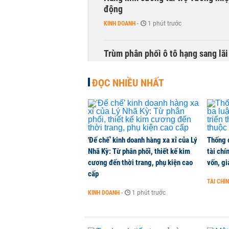
động
KINH DOANH
-
1 phút trước
Trùm phân phối ô tô hạng sang lã
KINH DOANH
-
1 phút trước
ĐỌC NHIỀU NHẤT
'Đế chế’ kinh doanh hàng xa xỉ của Lý
Thống 
Nhã Kỳ: Từ phân phối, thiết kế kim
tài chí
cương đến thời trang, phụ kiện cao
vốn, g
cấp
TÀI CHÍ
KINH DOANH
-
1 phút trước