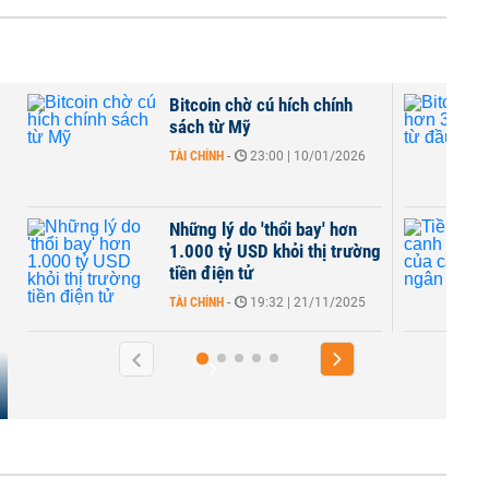
 chính
Bitcoin giảm hơn 30% giá trị
từ đầu năm
0/01/2026
TÀI CHÍNH
-
21:49 | 17/11/2025
y' hơn
Tiền mã hóa - canh bạc mới
hị trường
của các 'đại gia' ngân hàng
Mỹ
1/11/2025
QUỐC TẾ
-
23:12 | 15/08/2025