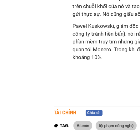
trên chuỗi khối của nó và tạ
gửi thực sự. Nó cũng giấu số
Pawel Kuskowski, giám đốc đ
công ty tránh tiền bẩn), nói
phần mềm truy tìm những gia
quan tới Monero. Trong khi đó
khoảng 10%.
TÀI CHÍNH
Chia sẻ
Bitcoin
tội phạm công nghệ
TAG: