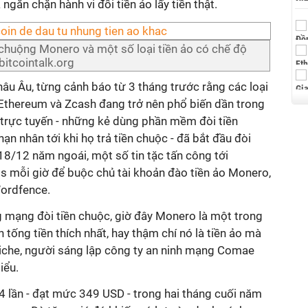
găn chặn hành vi đổi tiền ảo lấy tiền thật.
chuộng Monero và một số loại tiền ảo có chế độ
bitcointalk.org
âu Âu, từng cảnh báo từ 3 tháng trước rằng các loại
 Ethereum và Zcash đang trở nên phổ biến dần trong
 trực tuyến - những kẻ dùng phần mềm đòi tiền
ạn nhân tới khi họ trả tiền chuộc - đã bắt đầu đòi
18/12 năm ngoái, một số tin tặc tấn công tới
 mỗi giờ để buộc chủ tài khoản đào tiền ảo Monero,
Wordfence.
g mạng đòi tiền chuộc, giờ đây Monero là một trong
 tống tiền thích nhất, hay thậm chí nó là tiền ảo mà
iche, người sáng lập công ty an ninh mạng Comae
iểu.
4 lần - đạt mức 349 USD - trong hai tháng cuối năm