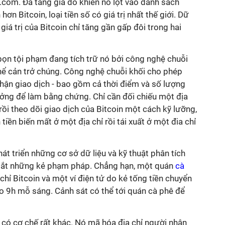
.com. Đà tăng giá đó khiến nó lọt vào danh sách
ơn Bitcoin, loại tiền số có giá trị nhất thế giới. Dữ
iá trị của Bitcoin chỉ tăng gần gấp đôi trong hai
bọn tội phạm đang tích trữ nó bởi công nghệ chuỗi
thể cản trở chúng. Công nghệ chuỗi khối cho phép
à nhận giao dịch - bao gồm cả thời điểm và số lượng
 tưởng để làm bằng chứng. Chỉ cần đối chiếu một địa
rồi theo dõi giao dịch của Bitcoin một cách kỹ lưỡng,
iền biến mất ở một địa chỉ rồi tái xuất ở một đia chỉ
t triển những cơ sở dữ liệu và kỹ thuật phân tích
 bắt những kẻ phạm pháp. Chẳng hạn, một quán
cà
chỉ Bitcoin và một ví điện tử do kẻ tống tiền chuyển
o 9h mỗ sáng. Cảnh sát có thể tới quán cà phê để
có cơ chế rất khác. Nó mã hóa địa chỉ người nhận