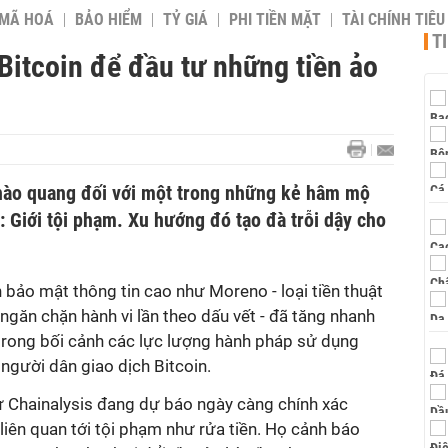
 MÃ HOÁ
BẢO HIỂM
TỶ GIÁ
PHI TIỀN MẶT
TÀI CHÍNH TIÊ
T
Bitcoin để đầu tư những tiền ảo
hào quang đối với một trong những kẻ hâm mộ
 Giới tội phạm. Xu hướng đó tạo đà trỗi dậy cho
h bảo mật thông tin cao như Moreno - loại tiền thuật
 ngăn chặn hành vi lần theo dấu vết - đã tăng nhanh
trong bối cảnh các lực lượng hành pháp sử dụng
người dân giao dịch Bitcoin.
ư Chainalysis đang dự báo ngày càng chính xác
 liên quan tới tội phạm như rửa tiền. Họ cảnh báo