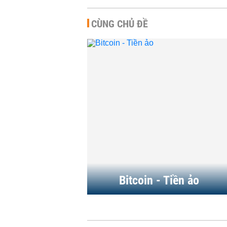
CÙNG CHỦ ĐỀ
Bitcoin chờ cú hích
sách từ Mỹ
TÀI CHÍNH
-
23:00 | 1
Những lý do 'thổi ba
1.000 tỷ USD khỏi t
tiền điện tử
TÀI CHÍNH
-
19:32 | 2
Bitcoin - Tiền ảo