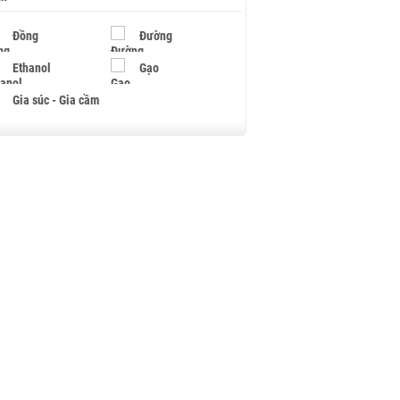
Đồng
Đường
Ethanol
Gạo
Gia súc - Gia cầm
Giấy
Gỗ
Hạt điều
Hồ tiêu - Hạt tiêu
Khí đốt
Kim loại khác
Mắc ca
Muối
Ngũ cốc
Nhựa - Hạt nhựa
Palladium
Phân bón