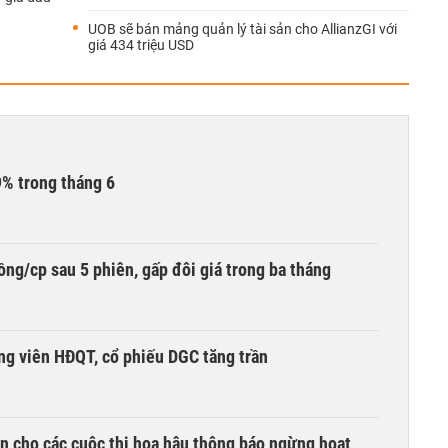
UOB sẽ bán mảng quản lý tài sản cho AllianzGI với
giá 434 triệu USD
9% trong tháng 6
ng/cp sau 5 phiên, gấp đôi giá trong ba tháng
ng viên HĐQT, cổ phiếu DGC tăng trần
n cho các cuộc thi hoa hậu thông báo ngừng hoạt