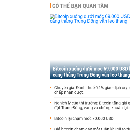
CÓ THỂ BẠN QUAN TÂM
Bitcoin xuống dưới mốc 69.000 USD 
căng thẳng Trung Đông vẫn leo thang
Chuyên gia: Đánh thuế 0,1% giao dịch cryp
chấp nhận được
Nghịch lý của thị trường: Bitcoin tăng giá
đột Trung Đông, vàng và chứng khoán lại 
Bitcoin lại chạm mốc 70.000 USD
Giá bitcoin chạm đáy một tuần khi rủi ro t