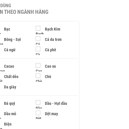
U DÙNG
IN THEO NGÀNH HÀNG
Bạc
Bạch Kim
Bông - Sợi
Cá da trơn
Cá ngừ
Cà phê
Cacao
Cao su
Chất dẻo
Chè
Da giày
Đá quý
Dầu - Hạt dầu
Dầu mỏ
Dệt may
Điện