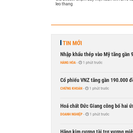
leo thang
TIN MỚI
Nhập khẩu thép vào Mỹ tăng gần 
HÀNG HÓA
-
1 phút trước
Cổ phiếu VNZ tăng gần 190.000 đồ
CHỨNG KHOÁN
-
1 phút trước
Hoá chất Đức Giang công bố hai ứ
DOANH NGHIỆP
-
1 phút trước
Hãng kim cương tài trợ vương miệ