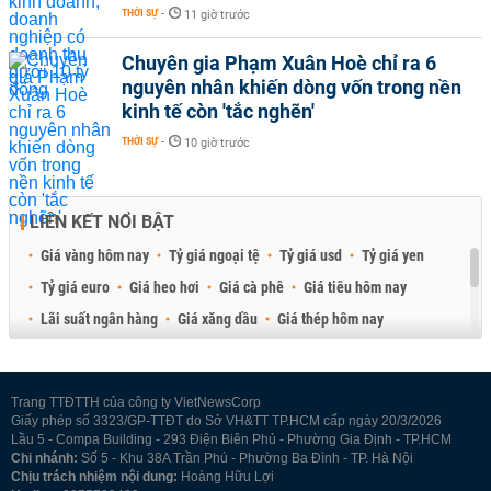
THỜI SỰ
-
11 giờ trước
Chuyên gia Phạm Xuân Hoè chỉ ra 6
nguyên nhân khiến dòng vốn trong nền
kinh tế còn 'tắc nghẽn'
THỜI SỰ
-
10 giờ trước
LIÊN KẾT NỔI BẬT
Giá vàng hôm nay
Tỷ giá ngoại tệ
Tỷ giá usd
Tỷ giá yen
Tỷ giá euro
Giá heo hơi
Giá cà phê
Giá tiêu hôm nay
Lãi suất ngân hàng
Giá xăng dầu
Giá thép hôm nay
Giá sầu riêng
Giá thịt heo
Giá gạo
Giá cao su
Best Retail Brokers
Diễn đàn đầu tư Việt Nam 2026
Trang TTĐTTH của công ty VietNewsCorp
Giấy phép số 3323/GP-TTĐT do Sở VH&TT TP.HCM cấp ngày 20/3/2026
Lầu 5 - Compa Building - 293 Điện Biên Phủ - Phường Gia Định - TP.HCM
Chi nhánh:
Số 5 - Khu 38A Trần Phú - Phường Ba Đình - TP. Hà Nội
Chịu trách nhiệm nội dung:
Hoàng Hữu Lợi