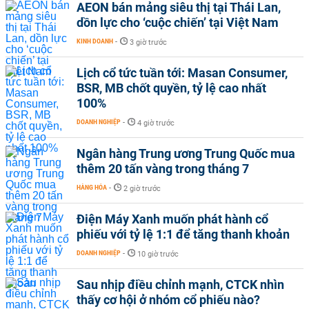
AEON bán mảng siêu thị tại Thái Lan,
dồn lực cho ‘cuộc chiến’ tại Việt Nam
KINH DOANH
-
3 giờ trước
Lịch cổ tức tuần tới: Masan Consumer,
BSR, MB chốt quyền, tỷ lệ cao nhất
100%
DOANH NGHIỆP
-
4 giờ trước
Ngân hàng Trung ương Trung Quốc mua
thêm 20 tấn vàng trong tháng 7
HÀNG HÓA
-
2 giờ trước
Điện Máy Xanh muốn phát hành cổ
phiếu với tỷ lệ 1:1 để tăng thanh khoản
DOANH NGHIỆP
-
10 giờ trước
Sau nhịp điều chỉnh mạnh, CTCK nhìn
thấy cơ hội ở nhóm cổ phiếu nào?