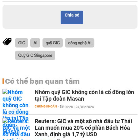
Chia sẻ
GIC
AI
quỹ GIC
công nghệ AI
Quỹ GIC Singapore
Có thể bạn quan tâm
Nhóm quỹ GIC không còn là cổ đông lớn
tại Tập đoàn Masan
CHỨNG KHOÁN
-
20:28 | 24/03/2024
Reuters: GIC và một số nhà đầu tư Thái
Lan muốn mua 20% cổ phần Bách Hóa
Xanh, định giá 1,7 tỷ USD