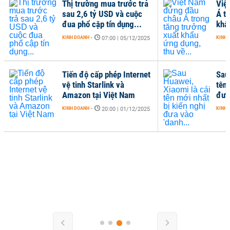
Thị trường mua trước trả
Việ
sau 2,6 tỷ USD và cuộc
Á t
đua phổ cập tín dụng...
khẩ
KINH DOANH
-
KINH 
07:00 | 05/12/2025
Tiến độ cấp phép Internet
Sau
vệ tinh Starlink và
tên 
Amazon tại Việt Nam
đưa
KINH DOANH
-
KINH 
20:00 | 01/12/2025