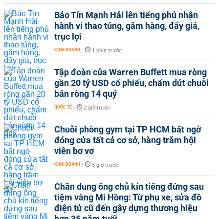
Bảo Tín Mạnh Hải lên tiếng phủ nhận
hành vi thao túng, găm hàng, đẩy giá,
trục lợi
KINH DOANH
-
1 phút trước
Tập đoàn của Warren Buffett mua ròng
gần 20 tỷ USD cổ phiếu, chấm dứt chuỗi
bán ròng 14 quý
QUỐC TẾ
-
2 giờ trước
Chuỗi phòng gym tại TP HCM bất ngờ
đóng cửa tất cả cơ sở, hàng trăm hội
viên bơ vơ
KINH DOANH
-
3 giờ trước
Chân dung ông chủ kín tiếng đứng sau
tiệm vàng Mi Hồng: Từ phụ xe, sửa đồ
điện tử cũ đến gây dựng thương hiệu
hơn 35 năm tuổi