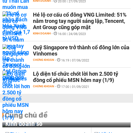
KINH DOANH
-
20:00 | 27/09/2023
Hé lộ cơ cấu cổ đông VNG Limited: 51%
nằm trong tay người sáng lập, Tencent,
Ant Group cũng góp mặt
KINH DOANH
-
16:00 | 24/08/2023
Quỹ Singapore trở thành cổ đông lớn của
Vinhomes
CHỨNG KHOÁN
-
16:19 | 07/06/2022
Lộ diện tổ chức chốt lời hơn 2.500 tỷ
đồng cổ phiếu MSN hôm nay (1/9)
CHỨNG KHOÁN
-
17:00 | 01/09/2021
Cùng chủ đề
Kinh doanh số