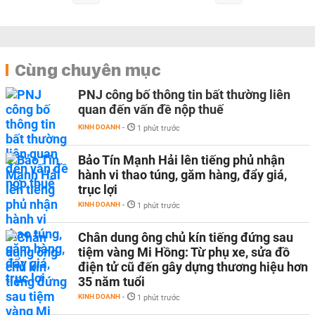
Cùng chuyên mục
PNJ công bố thông tin bất thường liên
quan đến vấn đề nộp thuế
KINH DOANH
-
1 phút trước
Bảo Tín Mạnh Hải lên tiếng phủ nhận
hành vi thao túng, găm hàng, đẩy giá,
trục lợi
KINH DOANH
-
1 phút trước
Chân dung ông chủ kín tiếng đứng sau
tiệm vàng Mi Hồng: Từ phụ xe, sửa đồ
điện tử cũ đến gây dựng thương hiệu hơn
35 năm tuổi
KINH DOANH
-
1 phút trước