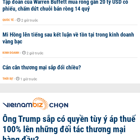
Tập đoàn của Warren Buffett mua ròng gần 20 tỷ USD cổ
phiếu, chấm dứt chuỗi bán ròng 14 quý
QUỐC TẾ
-
2 giờ trước
Mi Hồng lên tiếng sau kết luận về tồn tại trong kinh doanh
vàng bạc
KINH DOANH
-
2 giờ trước
Cán cân thương mại sắp đổi chiều?
THỜI SỰ
-
1 giờ trước
Ông Trump sắp có quyền tùy ý áp thuế
100% lên những đối tác thương mại
hàng đầu?