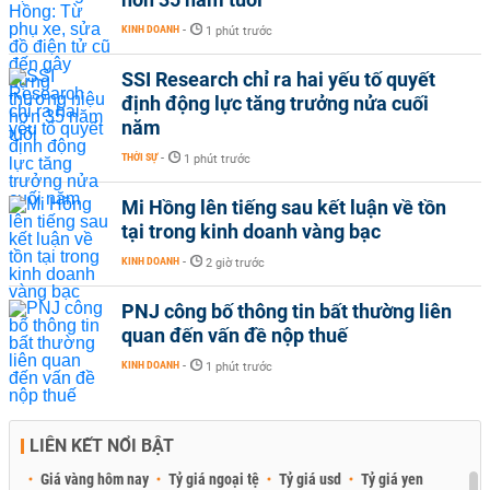
KINH DOANH
-
1 phút trước
SSI Research chỉ ra hai yếu tố quyết
định động lực tăng trưởng nửa cuối
năm
THỜI SỰ
-
1 phút trước
Mi Hồng lên tiếng sau kết luận về tồn
tại trong kinh doanh vàng bạc
KINH DOANH
-
2 giờ trước
PNJ công bố thông tin bất thường liên
quan đến vấn đề nộp thuế
KINH DOANH
-
1 phút trước
LIÊN KẾT NỔI BẬT
Giá vàng hôm nay
Tỷ giá ngoại tệ
Tỷ giá usd
Tỷ giá yen