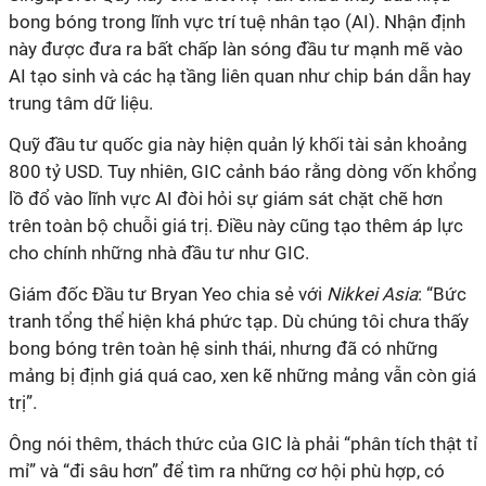
bong bóng trong lĩnh vực trí tuệ nhân tạo (AI). Nhận định
này được đưa ra bất chấp làn sóng đầu tư mạnh mẽ vào
AI tạo sinh và các hạ tầng liên quan như chip bán dẫn hay
trung tâm dữ liệu.
Quỹ đầu tư quốc gia này hiện quản lý khối tài sản khoảng
800 tỷ USD. Tuy nhiên, GIC cảnh báo rằng dòng vốn khổng
lồ đổ vào lĩnh vực AI đòi hỏi sự giám sát chặt chẽ hơn
trên toàn bộ chuỗi giá trị. Điều này cũng tạo thêm áp lực
cho chính những nhà đầu tư như GIC.
Giám đốc Đầu tư Bryan Yeo chia sẻ với
Nikkei Asia
: “Bức
tranh tổng thể hiện khá phức tạp. Dù chúng tôi chưa thấy
bong bóng trên toàn hệ sinh thái, nhưng đã có những
mảng bị định giá quá cao, xen kẽ những mảng vẫn còn giá
trị”.
Ông nói thêm, thách thức của GIC là phải “phân tích thật tỉ
mỉ” và “đi sâu hơn” để tìm ra những cơ hội phù hợp, có