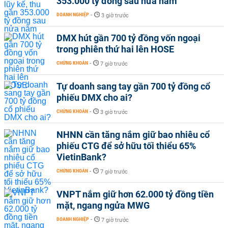
353.000 tỷ đồng sau nửa năm
DOANH NGHIỆP
-
3 giờ trước
DMX hút gần 700 tỷ đồng vốn ngoại
trong phiên thứ hai lên HOSE
CHỨNG KHOÁN
-
7 giờ trước
Tự doanh sang tay gần 700 tỷ đồng cổ
phiếu DMX cho ai?
CHỨNG KHOÁN
-
3 giờ trước
NHNN cần tăng nắm giữ bao nhiêu cổ
phiếu CTG để sở hữu tối thiểu 65%
VietinBank?
CHỨNG KHOÁN
-
7 giờ trước
VNPT nắm giữ hơn 62.000 tỷ đồng tiền
mặt, ngang ngửa MWG
DOANH NGHIỆP
-
7 giờ trước