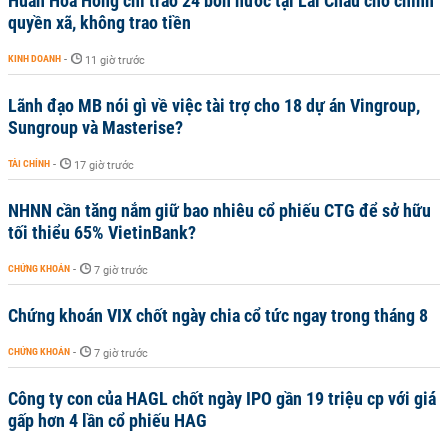
Huấn Hoa Hồng chỉ trao 24 bồn nước tại Lai Châu cho chính
quyền xã, không trao tiền
KINH DOANH
-
11 giờ trước
Lãnh đạo MB nói gì về việc tài trợ cho 18 dự án Vingroup,
Sungroup và Masterise?
TÀI CHÍNH
-
17 giờ trước
NHNN cần tăng nắm giữ bao nhiêu cổ phiếu CTG để sở hữu
tối thiểu 65% VietinBank?
CHỨNG KHOÁN
-
7 giờ trước
Chứng khoán VIX chốt ngày chia cổ tức ngay trong tháng 8
CHỨNG KHOÁN
-
7 giờ trước
Công ty con của HAGL chốt ngày IPO gần 19 triệu cp với giá
gấp hơn 4 lần cổ phiếu HAG