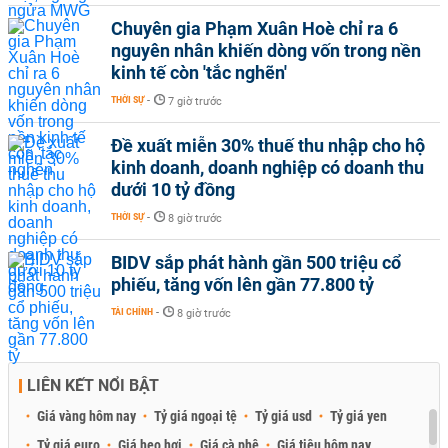
Chuyên gia Phạm Xuân Hoè chỉ ra 6
nguyên nhân khiến dòng vốn trong nền
kinh tế còn 'tắc nghẽn'
THỜI SỰ
-
7 giờ trước
Đề xuất miễn 30% thuế thu nhập cho hộ
kinh doanh, doanh nghiệp có doanh thu
dưới 10 tỷ đồng
THỜI SỰ
-
8 giờ trước
BIDV sắp phát hành gần 500 triệu cổ
phiếu, tăng vốn lên gần 77.800 tỷ
TÀI CHÍNH
-
8 giờ trước
LIÊN KẾT NỔI BẬT
Giá vàng hôm nay
Tỷ giá ngoại tệ
Tỷ giá usd
Tỷ giá yen
Tỷ giá euro
Giá heo hơi
Giá cà phê
Giá tiêu hôm nay