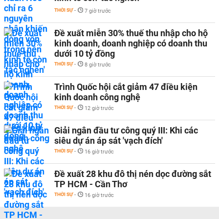
THỜI SỰ
-
7 giờ trước
Đề xuất miễn 30% thuế thu nhập cho hộ
kinh doanh, doanh nghiệp có doanh thu
dưới 10 tỷ đồng
THỜI SỰ
-
8 giờ trước
Trình Quốc hội cắt giảm 47 điều kiện
kinh doanh công nghệ
THỜI SỰ
-
12 giờ trước
Giải ngân đầu tư công quý III: Khi các
siêu dự án áp sát 'vạch đích'
THỜI SỰ
-
16 giờ trước
Đề xuất 28 khu đô thị nén dọc đường sắt
TP HCM - Cần Thơ
THỜI SỰ
-
16 giờ trước