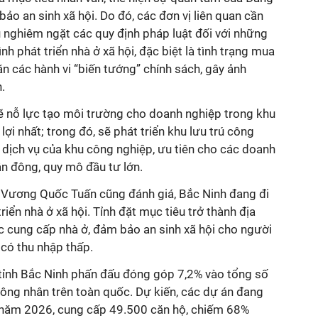
ảo an sinh xã hội. Do đó, các đơn vị liên quan cần
hủ nghiêm ngặt các quy định pháp luật đối với những
nh phát triển nhà ở xã hội, đặc biệt là tình trạng mua
ặn các hành vi “biến tướng” chính sách, gây ảnh
.
sẽ nỗ lực tạo môi trường cho doanh nghiệp trong khu
lợi nhất; trong đó, sẽ phát triển khu lưu trú công
 dịch vụ của khu công nghiệp, ưu tiên cho các doanh
n đông, quy mô đầu tư lớn.
 Vương Quốc Tuấn cũng đánh giá, Bắc Ninh đang đi
iển nhà ở xã hội. Tỉnh đặt mục tiêu trở thành địa
c cung cấp nhà ở, đảm bảo an sinh xã hội cho người
 có thu nhập thấp.
tỉnh Bắc Ninh phấn đấu đóng góp 7,2% vào tổng số
công nhân trên toàn quốc. Dự kiến, các dự án đang
o năm 2026, cung cấp 49.500 căn hộ, chiếm 68%