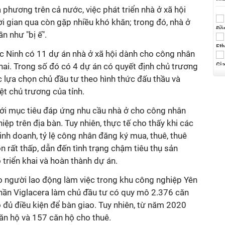
 phương trên cả nước, việc phát triển nhà ở xã hội
ời gian qua còn gặp nhiều khó khăn; trong đó, nhà ở
n như "bị ế".
Bắc Ninh có 11 dự án nhà ở xã hội dành cho công nhân
hai. Trong số đó có 4 dự án có quyết định chủ trương
c lựa chọn chủ đầu tư theo hình thức đấu thầu và
t chủ trương của tỉnh.
ới mục tiêu đáp ứng nhu cầu nhà ở cho công nhân
iệp trên địa bàn. Tuy nhiên, thực tế cho thấy khi các
inh doanh, tỷ lệ công nhân đăng ký mua, thuê, thuê
n rất thấp, dẫn đến tình trạng chậm tiêu thụ sản
triển khai và hoàn thành dự án.
ho người lao động làm việc trong khu công nghiệp Yên
ần Viglacera làm chủ đầu tư có quy mô 2.376 căn
 đủ điều kiện để bàn giao. Tuy nhiên, từ năm 2020
n hộ và 157 căn hộ cho thuê.