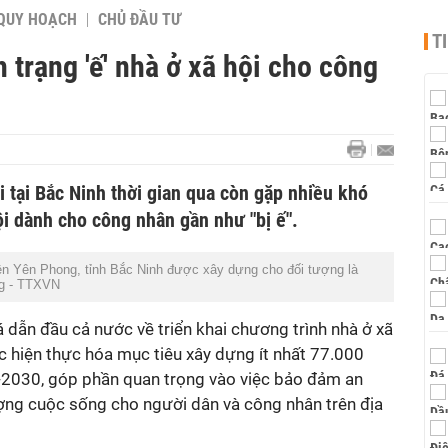
QUY HOẠCH
CHỦ ĐẦU TƯ
T
h trạng 'ế' nhà ở xã hội cho công
i tại Bắc Ninh thời gian qua còn gặp nhiều khó
ội dành cho công nhân gần như "bị ế".
ện Yên Phong, tỉnh Bắc Ninh được xây dựng cho đối tượng là
ng - TTXVN
dẫn đầu cả nước về triển khai chương trình nhà ở xã
c hiện thực hóa mục tiêu xây dựng ít nhất 77.000
-2030, góp phần quan trọng vào việc bảo đảm an
ượng cuộc sống cho người dân và công nhân trên địa