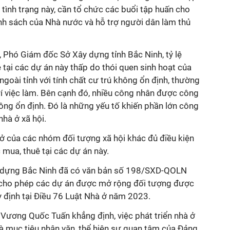
tình trạng này, cần tổ chức các buổi tập huấn cho
nh sách của Nhà nước và hỗ trợ người dân làm thủ
Phó Giám đốc Sở Xây dựng tỉnh Bắc Ninh, tỷ lệ
tại các dự án này thấp do thói quen sinh hoạt của
goài tỉnh với tính chất cư trú không ổn định, thường
trí việc làm. Bên cạnh đó, nhiều công nhân được công
ông ổn định. Đó là những yếu tố khiến phần lớn công
hà ở xã hội.
 ở của các nhóm đối tượng xã hội khác đủ điều kiện
mua, thuê tại các dự án này.
y dựng Bắc Ninh đã có văn bản số 198/SXD-QOLN
 cho phép các dự án được mở rộng đối tượng được
 định tại Điều 76 Luật Nhà ở năm 2023.
 Vương Quốc Tuấn khẳng định, việc phát triển nhà ở
là mục tiêu nhân văn, thể hiện sự quan tâm của Đảng