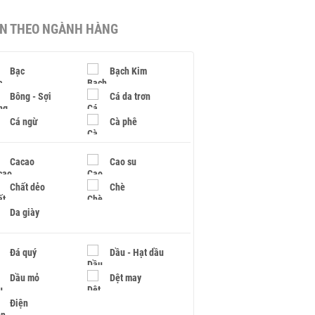
IN THEO NGÀNH HÀNG
Bạc
Bạch Kim
Bông - Sợi
Cá da trơn
Cá ngừ
Cà phê
Cacao
Cao su
Chất dẻo
Chè
Da giày
Đá quý
Dầu - Hạt dầu
Dầu mỏ
Dệt may
Điện