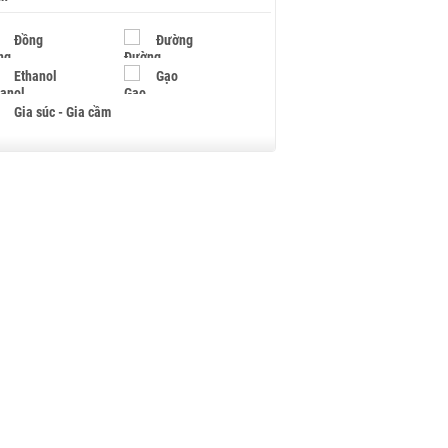
Đồng
Đường
Ethanol
Gạo
Gia súc - Gia cầm
Giấy
Gỗ
Hạt điều
Hồ tiêu - Hạt tiêu
Khí đốt
Kim loại khác
Mắc ca
Muối
Ngũ cốc
Nhựa - Hạt nhựa
Palladium
Phân bón