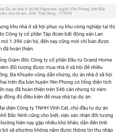
tại Dự án nhà ở xã hội Vigracera, huyện Yên Phong, tỉnh Bắc
chơi cho trẻ em. Ảnh: Thái Hùng - TTXVN
ựng khu nhà ở xã hội phục vụ khu công nghiệp tại thị
do Công ty cổ phần Tập đoàn bất động sản Lan
 mô 1.396 căn hộ, đến nay cũng mới chỉ bán được
 đã hoàn thiện.
ổng Giám đốc Công ty cổ phần Đầu tư Grand Home
thêm đối tượng được mua nhà ở xã hội để nhiều
ưởng. Bà Khuyên cũng dẫn chứng, dự án nhà ở xã hội
ai trên địa bàn huyện Yên Phong có tổng diện tích
Đến nay, đã hoàn thiện trên 546 căn nhưng từ năm
 đồng đủ điều kiện để mua nhà tại dự án.
đại diện Công ty TNHH Vĩnh Cát, chủ đầu tư dự án
 phố Bắc Ninh cũng cho biết, việc xác nhận đối tượng
 phường hiện nay gặp nhiều khó khăn, dẫn đến tình
cán bộ xã phường không nắm được thông tin thu nhập