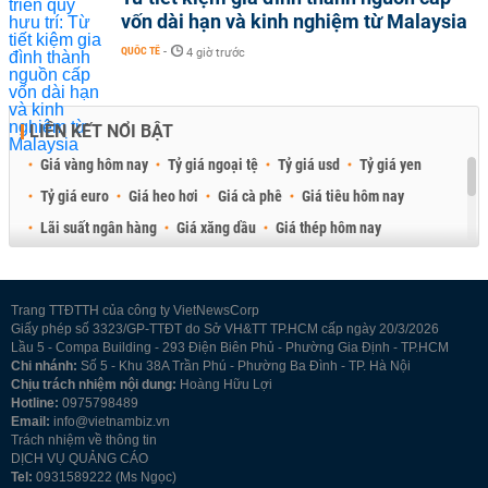
vốn dài hạn và kinh nghiệm từ Malaysia
QUỐC TẾ
-
4 giờ trước
LIÊN KẾT NỔI BẬT
Giá vàng hôm nay
Tỷ giá ngoại tệ
Tỷ giá usd
Tỷ giá yen
Tỷ giá euro
Giá heo hơi
Giá cà phê
Giá tiêu hôm nay
Lãi suất ngân hàng
Giá xăng dầu
Giá thép hôm nay
Giá sầu riêng
Giá thịt heo
Giá gạo
Giá cao su
Best Retail Brokers
Diễn đàn đầu tư Việt Nam 2026
Trang TTĐTTH của công ty VietNewsCorp
Giấy phép số 3323/GP-TTĐT do Sở VH&TT TP.HCM cấp ngày 20/3/2026
Lầu 5 - Compa Building - 293 Điện Biên Phủ - Phường Gia Định - TP.HCM
Chi nhánh:
Số 5 - Khu 38A Trần Phú - Phường Ba Đình - TP. Hà Nội
Chịu trách nhiệm nội dung:
Hoàng Hữu Lợi
Hotline:
0975798489
Email:
info@vietnambiz.vn
Trách nhiệm về thông tin
DỊCH VỤ QUẢNG CÁO
Tel:
0931589222 (Ms Ngọc)