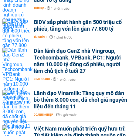
THỜI SỰ
-
1 phút trước
BIDV sắp phát hành gần 500 triệu cổ
phiếu, tăng vốn lên gần 77.800 tỷ
TÀI CHÍNH
-
1 phút trước
Dàn lãnh đạo GenZ nhà Vingroup,
Techcombank, VPBank, PC1: Người
nắm 10.000 tỷ đồng cổ phiếu, người
làm chủ tịch ở tuổi 27
KINH DOANH
-
1 phút trước
Lãnh đạo Vinamilk: Tăng quy mô đàn
bò thêm 8.000 con, đã chốt giá nguyên
liệu đến tháng 11
DOANH NGHIỆP
-
2 giờ trước
Việt Nam muốn phát triển quỹ hưu trí:
Từ tiết kiệm gia đình thành nguồn cấp