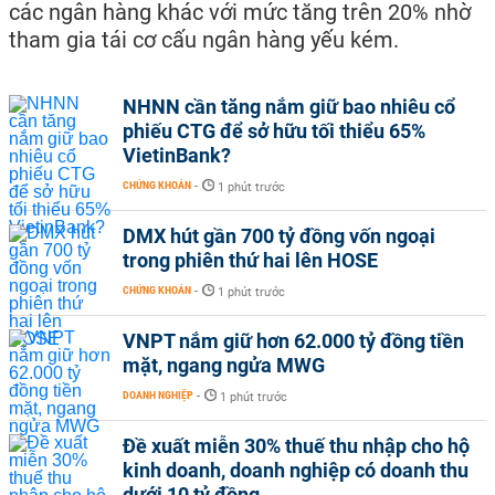
các ngân hàng khác với mức tăng trên 20% nhờ
tham gia tái cơ cấu ngân hàng yếu kém.
NHNN cần tăng nắm giữ bao nhiêu cổ
phiếu CTG để sở hữu tối thiểu 65%
VietinBank?
CHỨNG KHOÁN
-
1 phút trước
DMX hút gần 700 tỷ đồng vốn ngoại
trong phiên thứ hai lên HOSE
CHỨNG KHOÁN
-
1 phút trước
VNPT nắm giữ hơn 62.000 tỷ đồng tiền
mặt, ngang ngửa MWG
DOANH NGHIỆP
-
1 phút trước
Đề xuất miễn 30% thuế thu nhập cho hộ
kinh doanh, doanh nghiệp có doanh thu
dưới 10 tỷ đồng