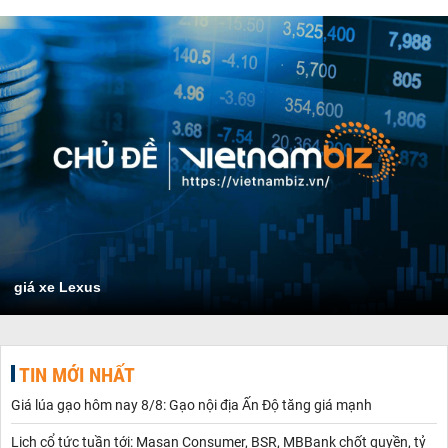
giá xe Lexus
TIN MỚI NHẤT
Giá lúa gạo hôm nay 8/8: Gạo nội địa Ấn Độ tăng giá mạnh
Lịch cổ tức tuần tới: Masan Consumer, BSR, MBBank chốt quyền, tỷ