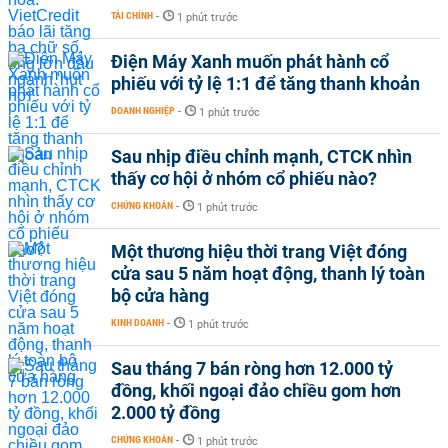
TÀI CHÍNH
-
1 phút trước
Điện Máy Xanh muốn phát hành cổ
phiếu với tỷ lệ 1:1 để tăng thanh khoản
DOANH NGHIỆP
-
1 phút trước
Sau nhịp điều chỉnh mạnh, CTCK nhìn
thấy cơ hội ở nhóm cổ phiếu nào?
CHỨNG KHOÁN
-
1 phút trước
Một thương hiệu thời trang Việt đóng
cửa sau 5 năm hoạt động, thanh lý toàn
bộ cửa hàng
KINH DOANH
-
1 phút trước
Sau tháng 7 bán ròng hơn 12.000 tỷ
đồng, khối ngoại đảo chiều gom hơn
2.000 tỷ đồng
CHỨNG KHOÁN
-
1 phút trước