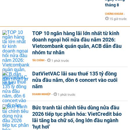
tháng 8
CHỨNG KHOÁN
-
15 giờ trước
TOP 10 ngân hàng lãi lớn nhất từ kinh
doanh ngoại hối nửa đầu năm 2026:
Vietcombank quán quân, ACB dẫn đầu
nhóm tư nhân
TÀI CHÍNH
-
1 phút trước
DatVietVAC lãi sau thuế 135 tỷ đồng
nửa đầu năm, dồn 6 concert vào cuối
năm
DOANH NGHIỆP
-
1 phút trước
Bức tranh tài chính tiêu dùng nửa đầu
2026 tiếp tục phân hóa: VietCredit báo
lãi tăng ba chữ số, ông lớn đầu ngành
'hụt hơi'