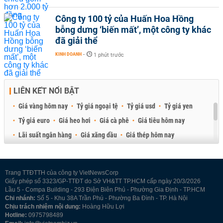
Công ty 100 tỷ của Huấn Hoa Hồng
bỗng dưng ‘biến mất’, một công ty khác
đã giải thể
KINH DOANH
-
1 phút trước
LIÊN KẾT NỔI BẬT
Giá vàng hôm nay
Tỷ giá ngoại tệ
Tỷ giá usd
Tỷ giá yen
Tỷ giá euro
Giá heo hơi
Giá cà phê
Giá tiêu hôm nay
Lãi suất ngân hàng
Giá xăng dầu
Giá thép hôm nay
Giá sầu riêng
Giá thịt heo
Giá gạo
Giá cao su
Best Retail Brokers
Diễn đàn đầu tư Việt Nam 2026
Trang TTĐTTH của công ty VietNewsCorp
Giấy phép số 3323/GP-TTĐT do Sở VH&TT TP.HCM cấp ngày 20/3/2026
Lầu 5 - Compa Building - 293 Điện Biên Phủ - Phường Gia Định - TP.HCM
Chi nhánh:
Số 5 - Khu 38A Trần Phú - Phường Ba Đình - TP. Hà Nội
Chịu trách nhiệm nội dung:
Hoàng Hữu Lợi
Hotline:
0975798489