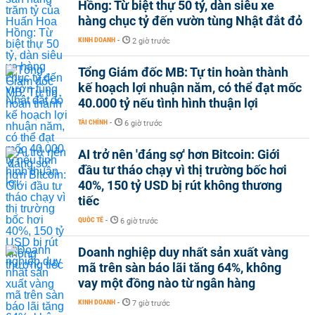
Hồng: Từ biệt thự 50 tỷ, dàn siêu xe
hàng chục tỷ đến vườn tùng Nhật đắt đỏ
KINH DOANH
-
2 giờ trước
Tổng Giám đốc MB: Tự tin hoàn thành
kế hoạch lợi nhuận năm, có thể đạt mốc
40.000 tỷ nếu tình hình thuận lợi
TÀI CHÍNH
-
6 giờ trước
AI trở nên 'đáng sợ' hơn Bitcoin: Giới
đầu tư tháo chạy vì thị trường bốc hơi
40%, 150 tỷ USD bị rút không thương
tiếc
QUỐC TẾ
-
6 giờ trước
Doanh nghiệp duy nhất sản xuất vàng
mã trên sàn báo lãi tăng 64%, không
vay một đồng nào từ ngân hàng
KINH DOANH
-
7 giờ trước