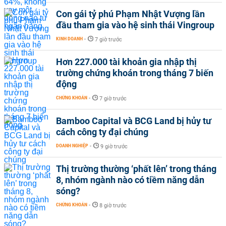
Con gái tỷ phú Phạm Nhật Vượng lần
đầu tham gia vào hệ sinh thái Vingroup
KINH DOANH
-
7 giờ trước
Hơn 227.000 tài khoản gia nhập thị
trường chứng khoán trong tháng 7 biến
động
CHỨNG KHOÁN
-
7 giờ trước
Bamboo Capital và BCG Land bị hủy tư
cách công ty đại chúng
DOANH NGHIỆP
-
9 giờ trước
Thị trường thường ‘phất lên’ trong tháng
8, nhóm ngành nào có tiềm năng dẫn
sóng?
CHỨNG KHOÁN
-
8 giờ trước