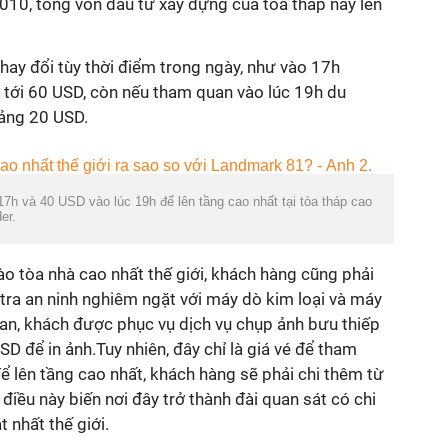
10, tổng vốn đầu tư xây dựng của tòa tháp này lên
hay đổi tùy thời điểm trong ngày, như vào 17h
 tới
60 USD
, còn nếu tham quan vào lúc 19h du
oảng
20 USD
.
h và 40 USD vào lúc 19h để lên tầng cao nhất tại tòa tháp cao
er.
o tòa nhà cao nhất thế giới, khách hàng cũng phải
 tra an ninh nghiêm ngặt với máy dò kim loại và máy
an, khách được phục vụ dịch vụ chụp ảnh bưu thiếp
USD
để in ảnh.Tuy nhiên, đây chỉ là giá vé để tham
ể lên tầng cao nhất, khách hàng sẽ phải chi thêm từ
điều này biến nơi đây trở thành đài quan sát có chi
 nhất thế giới.