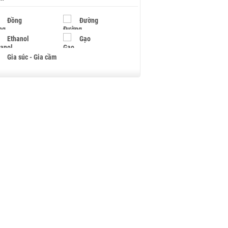
Đồng
Đường
Ethanol
Gạo
Gia súc - Gia cầm
Giấy
Gỗ
Hạt điều
Hồ tiêu - Hạt tiêu
Khí đốt
Kim loại khác
Mắc ca
Muối
Ngũ cốc
Nhựa - Hạt nhựa
Palladium
Phân bón