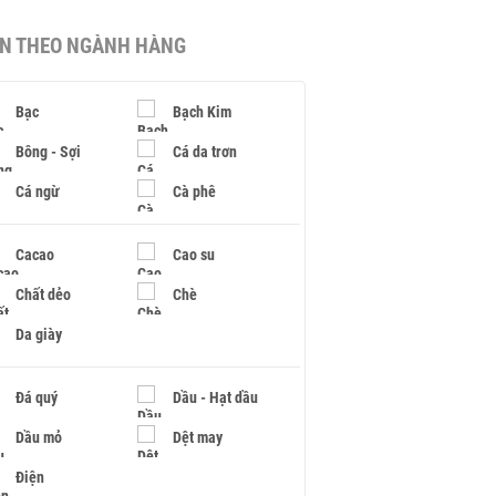
IN THEO NGÀNH HÀNG
Bạc
Bạch Kim
Bông - Sợi
Cá da trơn
Cá ngừ
Cà phê
Cacao
Cao su
Chất dẻo
Chè
Da giày
Đá quý
Dầu - Hạt dầu
Dầu mỏ
Dệt may
Điện