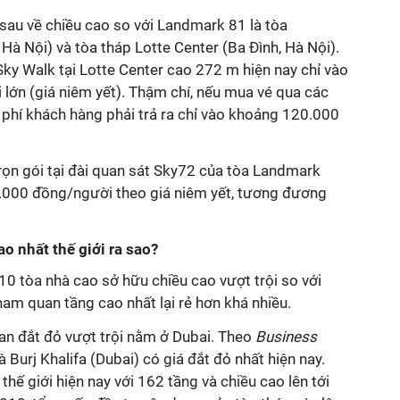
 sau về chiều cao so với Landmark 81 là tòa
à Nội) và tòa tháp Lotte Center (Ba Đình, Hà Nội).
Sky Walk tại Lotte Center cao 272 m hiện nay chỉ vào
ớn (giá niêm yết). Thậm chí, nếu mua vé qua các
 phí khách hàng phải trả ra chỉ vào khoảng 120.000
rọn gói tại đài quan sát Sky72 của tòa Landmark
.000 đồng/người theo giá niêm yết, tương đương
o nhất thế giới ra sao?
 10 tòa nhà cao sở hữu chiều cao vượt trội so với
am quan tầng cao nhất lại rẻ hơn khá nhiều.
n đắt đỏ vượt trội nằm ở Dubai. Theo
Business
à
Burj Khalifa (Dubai) có giá đắt đỏ nhất hiện nay.
thế giới hiện nay với 162 tầng và chiều cao lên tới