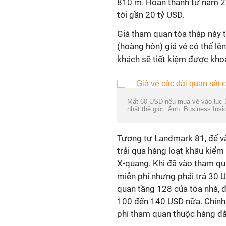
810 m. Hoàn thành từ năm 20
tới gần
20 tỷ USD
.
Giá tham quan tòa tháp này t
(hoàng hôn) giá vé có thể lên
khách sẽ tiết kiệm được kh
Mất 60 USD nếu mua vé vào lúc 17
nhất thế giới. Ảnh: Business Insid
Tương tự Landmark 81, để và
trải qua hàng loạt khâu kiểm
X-quang. Khi đã vào tham qu
miễn phí nhưng phải trả
30 
quan tầng 128 của tòa nhà, đ
100 đến
140 USD
nữa. Chính 
phí tham quan thuộc hàng đắt