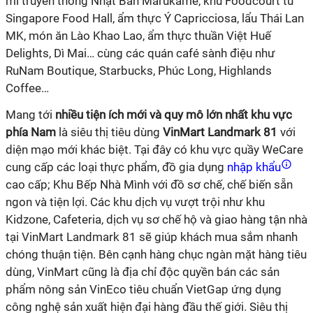
mì truyền thống Nhật Bản Marukame, khu Foodcourt từ
Singapore Food Hall, ẩm thực Ý Capricciosa, lẩu Thái Lan
MK, món ăn Lào Khao Lao, ẩm thực thuần Việt Huế
Delights, Dì Mai… cùng các quán café sành điệu như
RuNam Boutique, Starbucks, Phúc Long, Highlands
Coffee…
Mang tới
nhiều tiện ích mới và quy mô lớn nhất
khu vực
phía Nam
là siêu thị tiêu dùng
VinMart
Landmark 81
với
diện mạo mới khác biệt. Tại đây có khu vực quầy WeCare
cung cấp các loại thực phẩm, đồ gia dụng
nhập khẩu
cao cấp; Khu Bếp Nhà Mình với đồ sơ chế, chế biến sẵn
ngon và tiện lợi. Các khu dịch vụ vượt trội như khu
Kidzone, Cafeteria, dịch vụ sơ chế hộ và giao hàng tận nhà
tại VinMart Landmark 81 sẽ giúp khách mua sắm nhanh
chóng thuận tiện. Bên cạnh hàng chục ngàn mặt hàng tiêu
dùng, VinMart cũng là địa chỉ độc quyền bán các sản
phẩm nông sản VinEco tiêu chuẩn VietGap ứng dụng
công nghệ sản xuất hiện đại hàng đầu thế giới. Siêu thị