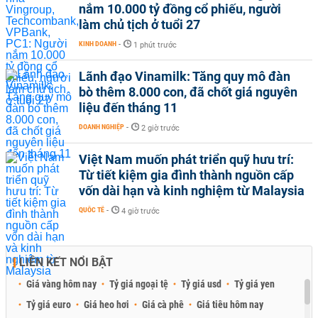
nắm 10.000 tỷ đồng cổ phiếu, người
làm chủ tịch ở tuổi 27
KINH DOANH
-
1 phút trước
Lãnh đạo Vinamilk: Tăng quy mô đàn
bò thêm 8.000 con, đã chốt giá nguyên
liệu đến tháng 11
DOANH NGHIỆP
-
2 giờ trước
Việt Nam muốn phát triển quỹ hưu trí:
Từ tiết kiệm gia đình thành nguồn cấp
vốn dài hạn và kinh nghiệm từ Malaysia
QUỐC TẾ
-
4 giờ trước
LIÊN KẾT NỔI BẬT
Giá vàng hôm nay
Tỷ giá ngoại tệ
Tỷ giá usd
Tỷ giá yen
Tỷ giá euro
Giá heo hơi
Giá cà phê
Giá tiêu hôm nay