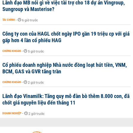
Lãnh đạo MB nói gì về việc tài trợ cho 18 dự án Vingroup,
Sungroup và Masterise?
TÀI CHÍNH
-
6 giờ trước
Công ty con của HAGL chốt ngày IPO gần 19 triệu cp với giá
gấp hơn 4 lần cổ phiếu HAG
CHỨNG KHOÁN
-
5 giờ trước
Cổ phiếu doanh nghiệp Nhà nước đồng loạt hút tiền, VNM,
BCM, GAS và GVR tăng trần
CHỨNG KHOÁN
-
2 giờ trước
Lãnh đạo Vinamilk: Tăng quy mô đàn bò thêm 8.000 con, đã
chốt giá nguyên liệu đến tháng 11
DOANH NGHIỆP
-
2 giờ trước