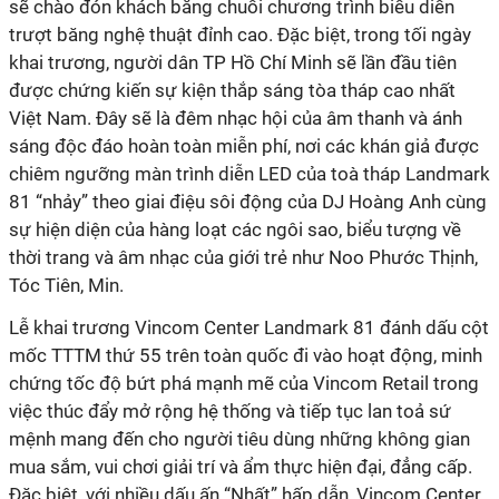
sẽ chào đón khách bằng chuỗi chương trình biểu diễn
trượt băng nghệ thuật đỉnh cao. Đặc biệt, trong tối ngày
khai trương, người dân TP Hồ Chí Minh sẽ lần đầu tiên
được chứng kiến sự kiện thắp sáng tòa tháp cao nhất
Việt Nam. Đây sẽ là đêm nhạc hội của âm thanh và ánh
sáng độc đáo hoàn toàn miễn phí, nơi các khán giả được
chiêm ngưỡng màn trình diễn LED của toà tháp Landmark
81 “nhảy” theo giai điệu sôi động của DJ Hoàng Anh cùng
sự hiện diện của hàng loạt các ngôi sao, biểu tượng về
thời trang và âm nhạc của giới trẻ như Noo Phước Thịnh,
Tóc Tiên, Min.
Lễ khai trương Vincom Center Landmark 81 đánh dấu cột
mốc TTTM thứ 55 trên toàn quốc đi vào hoạt động, minh
chứng tốc độ bứt phá mạnh mẽ của Vincom Retail trong
việc thúc đẩy mở rộng hệ thống và tiếp tục lan toả sứ
mệnh mang đến cho người tiêu dùng những không gian
mua sắm, vui chơi giải trí và ẩm thực hiện đại, đẳng cấp.
Đặc biệt, với nhiều dấu ấn “Nhất” hấp dẫn, Vincom Center