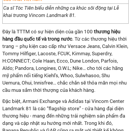
Ca sĩ Tóc Tiên biểu diễn những ca khúc sôi động tại Lễ
khai trương Vincom Landmark 81.
Đây là TTTM có sự hiện diện của gần 100
thương hiệu
hàng đầu quốc tế và trong nước
. Từ các thương hiệu thời
trang – phụ kiện cao cấp như Versace Jeans, Calvin Klein,
Tommy Hilfiger, Lacoste, FCUK, Kimmay, Superdry,
H:CONNECT; Cole Haan, Ecco, Dune London, Parfois,
Aldo; Pandora, Longines, O.W.L; Nike… cho tới các hãng
mỹ phẩm nổi tiếng Kiehl’s, Whoo, Sulwhasoo, Shu
Uemura, Ohui, Innisfree… chắc chắn sẽ thỏa mãn mọi nhu
cầu mua sắm thời thượng của khách hàng.
Đặc biệt, Armani Exchange và Adidas tại Vincom Center
Landmark 81 là các “flagship store” - cửa hàng đại diện
thương hiệu - mang đến những trải nghiệm sản phẩm đa
dạng và cập nhật xu hướng mới nhất. Trong khi đó,
Banana Republic và GAP cũng ra mắt với thiết kế không