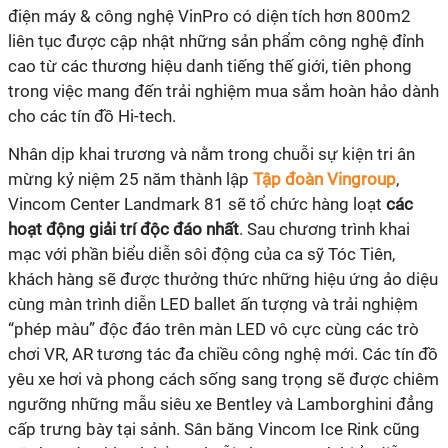
điện máy & công nghệ VinPro có diện tích hơn 800m2
liên tục được cập nhật những sản phẩm công nghệ đỉnh
cao từ các thương hiệu danh tiếng thế giới, tiên phong
trong việc mang đến trải nghiệm mua sắm hoàn hảo dành
cho các tín đồ Hi-tech.
Nhân dịp khai trương và nằm trong chuỗi sự kiện tri ân
mừng kỷ niệm 25 năm thành lập
Tập đoàn Vingroup
,
Vincom Center Landmark 81 sẽ tổ chức hàng loạt
các
hoạt động giải trí độc đáo nhất
. Sau chương trình khai
mạc với phần biểu diễn sôi động của ca sỹ Tóc Tiên,
khách hàng sẽ được thưởng thức những hiệu ứng ảo diệu
cùng màn trình diễn LED ballet ấn tượng và trải nghiệm
“phép màu” độc đáo trên màn LED vô cực cùng các trò
chơi VR, AR tương tác đa chiều công nghệ mới. Các tín đồ
yêu xe hơi và phong cách sống sang trọng sẽ được chiêm
ngưỡng những mẫu siêu xe Bentley và Lamborghini đẳng
cấp trưng bày tại sảnh. Sân băng Vincom Ice Rink cũng