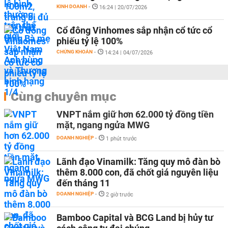
KINH DOANH
-
16:24 | 20/07/2026
Cổ đông Vinhomes sắp nhận cổ tức cổ
phiếu tỷ lệ 100%
CHỨNG KHOÁN
-
14:24 | 04/07/2026
Cùng chuyên mục
VNPT nắm giữ hơn 62.000 tỷ đồng tiền
mặt, ngang ngửa MWG
DOANH NGHIỆP
-
1 phút trước
Lãnh đạo Vinamilk: Tăng quy mô đàn bò
thêm 8.000 con, đã chốt giá nguyên liệu
đến tháng 11
DOANH NGHIỆP
-
2 giờ trước
Bamboo Capital và BCG Land bị hủy tư