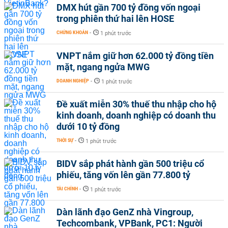
DMX hút gần 700 tỷ đồng vốn ngoại
trong phiên thứ hai lên HOSE
CHỨNG KHOÁN
-
1 phút trước
VNPT nắm giữ hơn 62.000 tỷ đồng tiền
mặt, ngang ngửa MWG
DOANH NGHIỆP
-
1 phút trước
Đề xuất miễn 30% thuế thu nhập cho hộ
kinh doanh, doanh nghiệp có doanh thu
dưới 10 tỷ đồng
THỜI SỰ
-
1 phút trước
BIDV sắp phát hành gần 500 triệu cổ
phiếu, tăng vốn lên gần 77.800 tỷ
TÀI CHÍNH
-
1 phút trước
Dàn lãnh đạo GenZ nhà Vingroup,
Techcombank, VPBank, PC1: Người