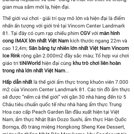
gian mua sắm mới lạ, hiện đại.
Thế giới vui chơi - giải trí quy mô lớn và hiện đại là điểm
nhấn ấn tượng với giới trẻ tại Vincom Center Landmark
81. Tại đây có cụm rạp chiếu phim
CGV
với
màn hình
cong IMAX lớn nhất Việt Nam
kích thước ngang 22m và
cao 12,4m;
Sân băng tự nhiên lớn nhất Việt Nam Vincom
Ice Rink
rộng gần 2.000m2 đầy sắc màu; Tổ hợp vui chơi
giáo trí
tiNiWorld
hiện đại cùng
khu trò chơi liên hoàn
trong nhà lớn nhất Việt Nam
...
Hấp dẫn nhất
là thế giới ẩm thực trong khuôn viên 7.000
m2 của Vincom Center Landmark 81. Các tín đồ ẩm thực
sẽ được “nếm cả thế giới” với gần 30 nhà hàng đến từ 5
Châu tiêu chuẩn quốc tế như nhà hàng ẩm thực Trung
Hoa cao cấp Peach Garden lần đầu xuất hiện tại Việt
Nam, ẩm thực Nhật Bản Dozo Sushi, ẩm thực Hàn Quốc
Bornga, đồ tráng miệng Hongkong Sheng Kee Dessert,