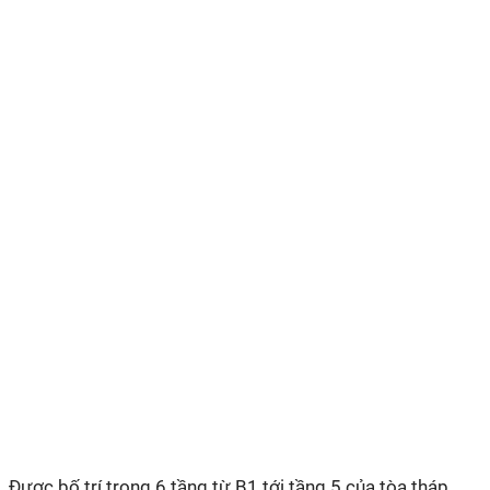
Được bố trí trong 6 tầng từ B1 tới tầng 5 của tòa tháp