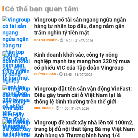
Có thể bạn quan tâm
Vingroup có tài sản ngang ngửa ngân
hàng tư nhân top đầu, đang nắm gần
trăm nghìn tỷ tiền mặt
DOANH NGHIỆP
-
19:24 | 31/07/2026
Kinh doanh khởi sắc, công ty nông
nghiệp mạnh tay mang hơn 220 tỷ mua
cổ phiếu VIC của Tập đoàn Vingroup
CHỨNG KHOÁN
-
12:48 | 31/07/2026
Vingroup đặt tên sân vận động VinFast:
Điều gây tranh cãi ở Việt Nam lại là
thông lệ bình thường trên thế giới
KINH DOANH
-
11:00 | 31/07/2026
Vingroup đề xuất xây nhà lên tới 100m2,
trang bị đủ nội thất tặng Bà mẹ Việt Nam
Anh hùng và Thương binh hạng 1/4