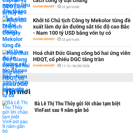
cách công ty đại chúng
DOANH NGHIỆP
-
22 giờ trước
Khởi tố Chủ tịch Công ty Mekolor từng đề
xuất làm dự án đường sắt tốc độ cao Bắc
- Nam 100 tỷ USD bằng vốn tự có
DOANH NGHIỆP
-
23 giờ trước
Hoá chất Đức Giang công bố hai ứng viên
HĐQT, cổ phiếu DGC tăng trần
DOANH NGHIỆP
-
11:15 | 06/08/2026
Tin mới
Bà Lê Thị Thu Thủy gửi lời chào tạm biệt
VinFast sau 9 năm gắn bó