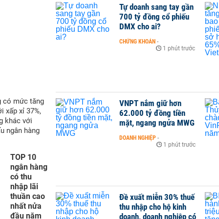
Tự doanh sang tay gần
700 tỷ đồng cổ phiếu
DMX cho ai?
CHỨNG KHOÁN
-
1 phút trước
g có mức tăng
VNPT nắm giữ hơn
i xấp xỉ 37%,
62.000 tỷ đồng tiền
g khác với
mặt, ngang ngửa MWG
ấu ngân hàng
DOANH NGHIỆP
-
1 phút trước
TOP 10
ngân hàng
có thu
nhập lãi
thuần cao
Đề xuất miễn 30% thuế
nhất nửa
thu nhập cho hộ kinh
đầu năm
doanh, doanh nghiệp có