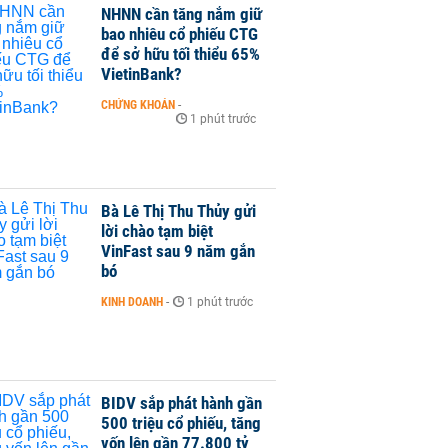
NHNN cần tăng nắm giữ
bao nhiêu cổ phiếu CTG
để sở hữu tối thiểu 65%
VietinBank?
CHỨNG KHOÁN
-
1 phút trước
Bà Lê Thị Thu Thủy gửi
lời chào tạm biệt
VinFast sau 9 năm gắn
bó
KINH DOANH
-
1 phút trước
BIDV sắp phát hành gần
500 triệu cổ phiếu, tăng
vốn lên gần 77.800 tỷ