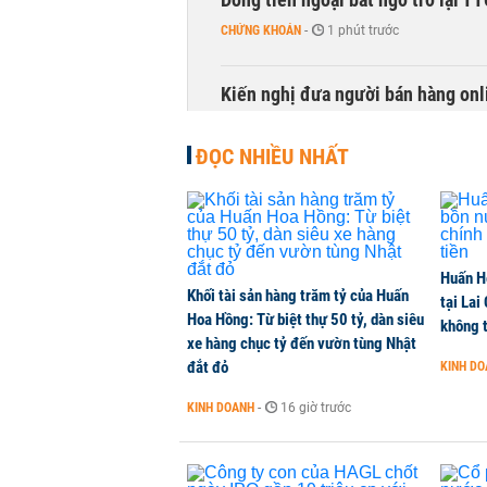
CHỨNG KHOÁN
-
1 phút trước
Kiến nghị đưa người bán hàng onl
THỜI SỰ
-
1 phút trước
ĐỌC NHIỀU NHẤT
TikToker Khánh Sky, Vua Quạt, Hồ
KINH DOANH
-
1 phút trước
Huấn H
Tổng Giám đốc Chứng khoán EVS 
Khối tài sản hàng trăm tỷ của Huấn
tại Lai
CHỨNG KHOÁN
-
1 phút trước
Hoa Hồng: Từ biệt thự 50 tỷ, dàn siêu
không t
xe hàng chục tỷ đến vườn tùng Nhật
đắt đỏ
KINH D
Căn hộ 2PN+ The Parkland: Lựa ch
KINH DOANH
-
16 giờ trước
NHÀ ĐẤT
-
1 phút trước