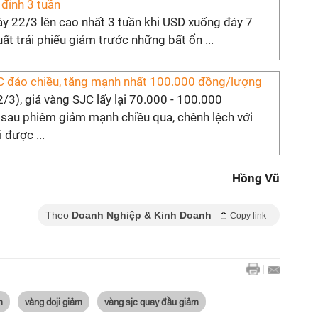
 đỉnh 3 tuần
y 22/3 lên cao nhất 3 tuần khi USD xuống đáy 7
suất trái phiếu giảm trước những bất ổn ...
C đảo chiều, tăng mạnh nhất 100.000 đồng/lượng
/3), giá vàng SJC lấy lại 70.000 - 100.000
sau phiêm giảm mạnh chiều qua, chênh lệch với
 được ...
Hồng Vũ
Theo
Doanh Nghiệp & Kinh Doanh
Copy link
m
vàng doji giảm
vàng sjc quay đầu giảm