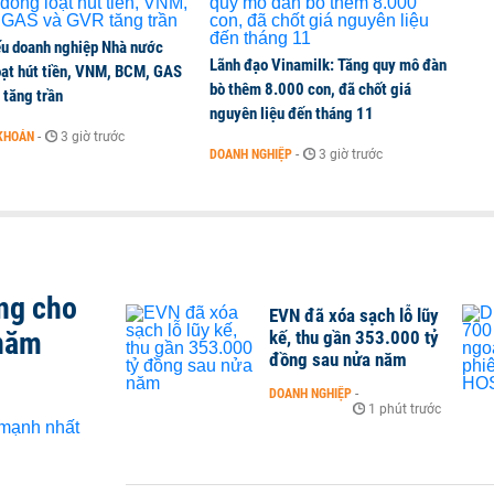
ếu doanh nghiệp Nhà nước
Lãnh đạo Vinamilk: Tăng quy mô đàn
oạt hút tiền, VNM, BCM, GAS
bò thêm 8.000 con, đã chốt giá
 tăng trần
nguyên liệu đến tháng 11
KHOÁN
-
3 giờ trước
DOANH NGHIỆP
-
3 giờ trước
ng cho
EVN đã xóa sạch lỗ lũy
 năm
kế, thu gần 353.000 tỷ
đồng sau nửa năm
DOANH NGHIỆP
-
1 phút trước