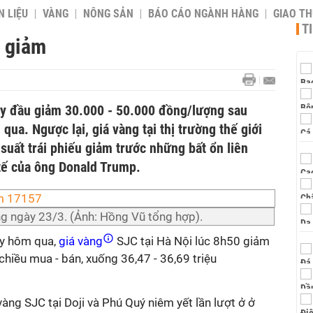
 LIỆU
VÀNG
NÔNG SẢN
BÁO CÁO NGÀNH HÀNG
GIAO T
T
u giảm
y đầu giảm 30.000 - 50.000 đồng/lượng sau
ua. Ngược lại, giá vàng tại thị trường thế giới
 suất trái phiếu giảm trước những bất ổn liên
tế của ông Donald Trump.
ng ngày 23/3. (Ảnh: Hồng Vũ tổng hợp).
ày hôm qua,
giá vàng
SJC tại Hà Nội lúc 8h50 giảm
hiều mua - bán, xuống 36,47 - 36,69 triệu
àng SJC tại Doji và Phú Quý niêm yết lần lượt ở ở