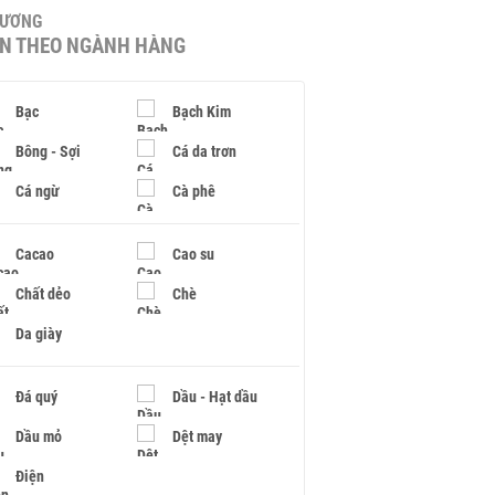
HƯƠNG
IN THEO NGÀNH HÀNG
Bạc
Bạch Kim
Bông - Sợi
Cá da trơn
Cá ngừ
Cà phê
Cacao
Cao su
Chất dẻo
Chè
Da giày
Đá quý
Dầu - Hạt dầu
Dầu mỏ
Dệt may
Điện