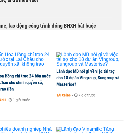
ine, lao động công trình đóng BHXH bắt buộc
 Văn Khoa bị khởi tố
Lãnh đạo MB nói gì về việc tài trợ
oa Hồng chỉ trao 24 bồn nước
xin từ nhiệm
cho 18 dự án Vingroup, Sungroup và
 Châu cho chính quyền xã,
Masterise?
rao tiền
TÀI CHÍNH
-
7 giờ trước
OANH
-
1 giờ trước
ọn linh hoạt cho hành trình an cư