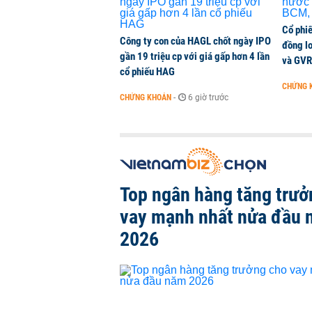
Cổ phi
Công ty con của HAGL chốt ngày IPO
đồng l
gần 19 triệu cp với giá gấp hơn 4 lần
và GVR
cổ phiếu HAG
CHỨNG 
CHỨNG KHOÁN
-
6 giờ trước
Top ngân hàng tăng trưở
vay mạnh nhất nửa đầu
2026