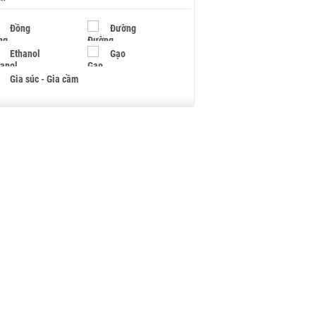
Đồng
Đường
Ethanol
Gạo
Gia súc - Gia cầm
Giấy
Gỗ
Hạt điều
Hồ tiêu - Hạt tiêu
Khí đốt
Kim loại khác
Mắc ca
Muối
Ngũ cốc
Nhựa - Hạt nhựa
Palladium
Phân bón