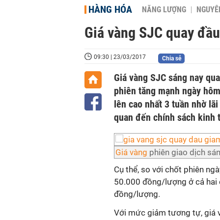
HÀNG HÓA
NĂNG LƯỢNG
NGUYÊN
Giá vàng SJC quay đầ
09:30 | 23/03/2017
Chia sẻ
Giá vàng SJC sáng nay qua
phiên tăng mạnh ngày hôm q
lên cao nhất 3 tuần nhờ lãi
quan đến chính sách kinh 
Giá vàng
phiên giao dịch sá
Cụ thể, so với chốt phiên ng
50.000 đồng/lượng ở cả hai c
đồng/lượng.
Với mức giảm tương tự, giá v