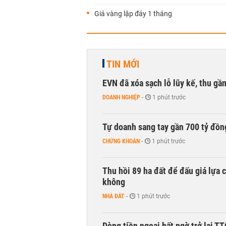
Giá vàng lập đáy 1 tháng
TIN MỚI
EVN đã xóa sạch lỗ lũy kế, thu g
DOANH NGHIỆP
-
1 phút trước
Tự doanh sang tay gần 700 tỷ đồn
CHỨNG KHOÁN
-
1 phút trước
Thu hồi 89 ha đất để đấu giá lựa 
không
NHÀ ĐẤT
-
1 phút trước
Dòng tiền ngoại bất ngờ trở lại T