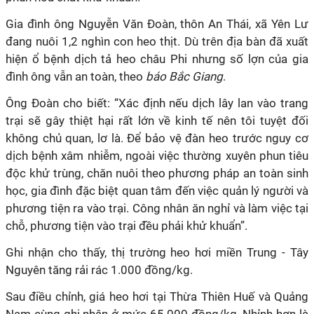
Gia đình ông Nguyễn Văn Đoàn, thôn An Thái, xã Yên Lư
đang nuôi 1,2 nghìn con heo thịt. Dù trên địa bàn đã xuất
hiện ổ bệnh dịch tả heo châu Phi nhưng số lợn của gia
đình ông vẫn an toàn, theo
báo Bắc Giang
.
Ông Đoàn cho biết: “Xác định nếu dịch lây lan vào trang
trại sẽ gây thiệt hại rất lớn về kinh tế nên tôi tuyệt đối
không chủ quan, lơ là. Để bảo vệ đàn heo trước nguy cơ
dịch bệnh xâm nhiễm, ngoài việc thường xuyên phun tiêu
độc khử trùng, chăn nuôi theo phương pháp an toàn sinh
học, gia đình đặc biệt quan tâm đến việc quản lý người và
phương tiện ra vào trại. Công nhân ăn nghỉ và làm việc tại
chỗ, phương tiện vào trại đều phải khử khuẩn”.
Ghi nhận cho thấy, thị trường heo hơi miền Trung - Tây
Nguyên tăng rải rác 1.000 đồng/kg.
Sau điều chỉnh, giá heo hơi tại Thừa Thiên Huế và Quảng