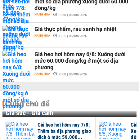
một số địa phương xuống dưới 60.000
đồng/kg
HÀNG HÓA
-
19:30 | 06/08/2026
Giá thực phẩm, rau xanh hạ nhiệt
HÀNG HÓA
-
06:55 | 06/08/2026
Giá heo hơi hôm nay 6/8: Xuống dưới
mức 60.000 đồng/kg ở một số địa
phương
HÀNG HÓA
-
06:08 | 06/08/2026
Cùng chủ đề
Gia súc - Gia cầm
Giá heo hơi hôm nay 7/8:
Giá
Thêm ba địa phương giao
Xuố
dịch ở mức 59.000...
đồn