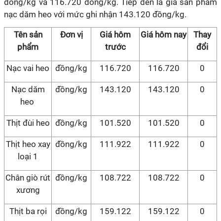
đồng/kg và 116.720 đồng/kg. Tiếp đến là giá sản phẩm
nạc dăm heo với mức ghi nhận 143.120 đồng/kg.
Tên sản
Đơn vị
Giá hôm
Giá hôm nay
Thay
phẩm
trước
đổi
Nạc vai heo
đồng/kg
116.720
116.720
0
Nạc dăm
đồng/kg
143.120
143.120
0
heo
Thịt đùi heo
đồng/kg
101.520
101.520
0
Thịt heo xay
đồng/kg
111.922
111.922
0
loại 1
Chân giò rút
đồng/kg
108.722
108.722
0
xương
Thịt ba rọi
đồng/kg
159.122
159.122
0