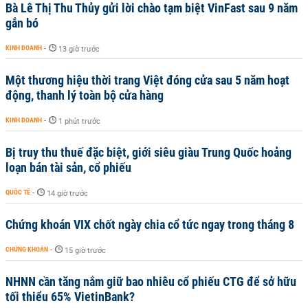
Bà Lê Thị Thu Thủy gửi lời chào tạm biệt VinFast sau 9 năm
gắn bó
KINH DOANH
-
13 giờ trước
Một thương hiệu thời trang Việt đóng cửa sau 5 năm hoạt
động, thanh lý toàn bộ cửa hàng
KINH DOANH
-
1 phút trước
Bị truy thu thuế đặc biệt, giới siêu giàu Trung Quốc hoảng
loạn bán tài sản, cổ phiếu
QUỐC TẾ
-
14 giờ trước
Chứng khoán VIX chốt ngày chia cổ tức ngay trong tháng 8
CHỨNG KHOÁN
-
15 giờ trước
NHNN cần tăng nắm giữ bao nhiêu cổ phiếu CTG để sở hữu
tối thiểu 65% VietinBank?