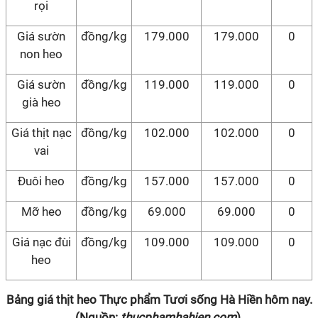
rọi
Giá sườn
đồng/kg
179.000
179.000
0
non heo
Giá sườn
đồng/kg
119.000
119.000
0
già heo
Giá thịt nạc
đồng/kg
102.000
102.000
0
vai
Đuôi heo
đồng/kg
157.000
157.000
0
Mỡ heo
đồng/kg
69.000
69.000
0
Giá nạc đùi
đồng/kg
109.000
109.000
0
heo
Bảng giá thịt heo Thực phẩm Tươi sống Hà Hiền hôm nay.
(Nguồn:
thucphamhahien.com
).