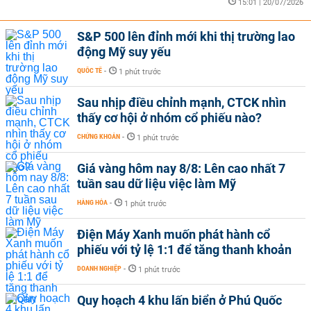
15:01 | 20/07/2026
S&P 500 lên đỉnh mới khi thị trường lao
động Mỹ suy yếu
QUỐC TẾ
-
1 phút trước
Sau nhịp điều chỉnh mạnh, CTCK nhìn
thấy cơ hội ở nhóm cổ phiếu nào?
CHỨNG KHOÁN
-
1 phút trước
Giá vàng hôm nay 8/8: Lên cao nhất 7
tuần sau dữ liệu việc làm Mỹ
HÀNG HÓA
-
1 phút trước
Điện Máy Xanh muốn phát hành cổ
phiếu với tỷ lệ 1:1 để tăng thanh khoản
DOANH NGHIỆP
-
1 phút trước
Quy hoạch 4 khu lấn biển ở Phú Quốc