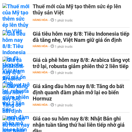
Thuế mới của Mỹ tạo thêm sức ép lên
thủy sản Việt
HÀNG HÓA
-
1 phút trước
Giá tiêu hôm nay 8/8: Tiêu Indonesia tiếp
đà tăng nhẹ, Việt Nam giữ giá ổn định
HÀNG HÓA
-
1 phút trước
Giá cà phê hôm nay 8/8: Arabica tăng vọt
trở lại, robusta giảm phiên thứ 2 liên tiếp
HÀNG HÓA
-
1 phút trước
Giá xăng dầu hôm nay 8/8: Tăng do bất
định quanh đàm phán mở lại eo biển
Hormuz
HÀNG HÓA
-
1 phút trước
Giá cao su hôm nay 8/8: Nhật Bản ghi
nhận tuần tăng thứ hai liên tiếp nhờ giá
dầu