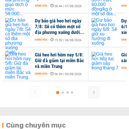
HÀNG HÓA
-
HÀNG
06:44 | 07/08/2026
Dự báo giá heo hơi ngày
Dự 
7/8: Sẽ có thêm một số
6/8
địa phương xuống dưới...
xuố
HÀNG HÓA
-
HÀNG
19:30 | 06/08/2026
Giá heo hơi hôm nay 5/8:
Giá 
Giữ đà giảm tại miền Bắc
sâu
và miền Trung
HÀNG
HÀNG HÓA
-
06:38 | 05/08/2026
Cùng chuyên mục