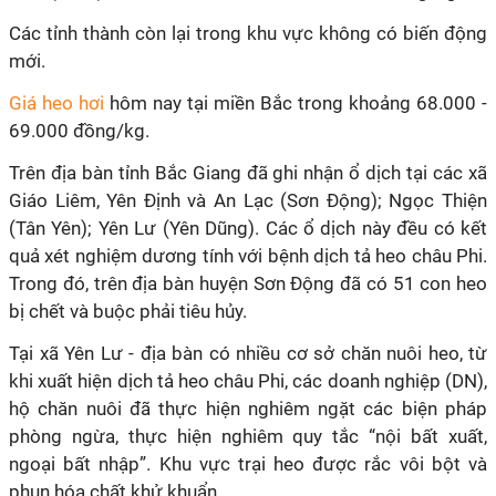
Các tỉnh thành còn lại trong khu vực không có biến động
mới.
Giá heo hơi
hôm nay tại miền Bắc trong khoảng 68.000 -
69.000 đồng/kg.
Trên địa bàn tỉnh Bắc Giang đã ghi nhận ổ dịch tại các xã
Giáo Liêm, Yên Định và An Lạc (Sơn Động); Ngọc Thiện
(Tân Yên); Yên Lư (Yên Dũng). Các ổ dịch này đều có kết
quả xét nghiệm dương tính với bệnh dịch tả heo châu Phi.
Trong đó, trên địa bàn huyện Sơn Động đã có 51 con heo
bị chết và buộc phải tiêu hủy.
Tại xã Yên Lư - địa bàn có nhiều cơ sở chăn nuôi heo, từ
khi xuất hiện dịch tả heo châu Phi, các doanh nghiệp (DN),
hộ chăn nuôi đã thực hiện nghiêm ngặt các biện pháp
phòng ngừa, thực hiện nghiêm quy tắc “nội bất xuất,
ngoại bất nhập”. Khu vực trại heo được rắc vôi bột và
phun hóa chất khử khuẩn.