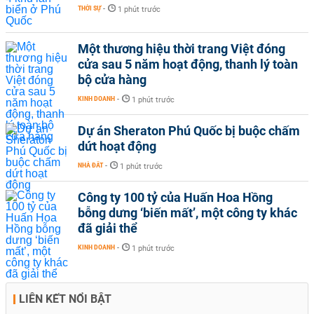
THỜI SỰ
-
1 phút trước
Một thương hiệu thời trang Việt đóng
cửa sau 5 năm hoạt động, thanh lý toàn
bộ cửa hàng
KINH DOANH
-
1 phút trước
Dự án Sheraton Phú Quốc bị buộc chấm
dứt hoạt động
NHÀ ĐẤT
-
1 phút trước
Công ty 100 tỷ của Huấn Hoa Hồng
bỗng dưng ‘biến mất’, một công ty khác
đã giải thể
KINH DOANH
-
1 phút trước
LIÊN KẾT NỔI BẬT