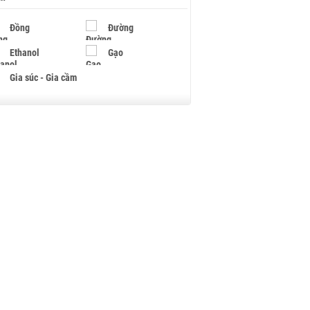
Đồng
Đường
Ethanol
Gạo
Gia súc - Gia cầm
Giấy
Gỗ
Hạt điều
Hồ tiêu - Hạt tiêu
Khí đốt
Kim loại khác
Mắc ca
Muối
Ngũ cốc
Nhựa - Hạt nhựa
Palladium
Phân bón