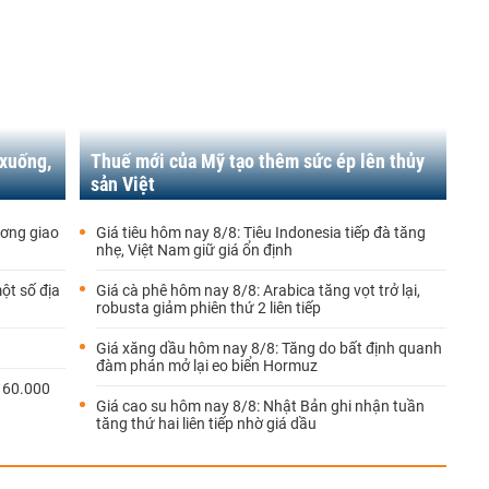
 xuống,
Thuế mới của Mỹ tạo thêm sức ép lên thủy
sản Việt
ương giao
Giá tiêu hôm nay 8/8: Tiêu Indonesia tiếp đà tăng
nhẹ, Việt Nam giữ giá ổn định
ột số địa
Giá cà phê hôm nay 8/8: Arabica tăng vọt trở lại,
robusta giảm phiên thứ 2 liên tiếp
Giá xăng dầu hôm nay 8/8: Tăng do bất định quanh
đàm phán mở lại eo biển Hormuz
 60.000
Giá cao su hôm nay 8/8: Nhật Bản ghi nhận tuần
tăng thứ hai liên tiếp nhờ giá dầu