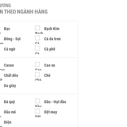
HƯƠNG
IN THEO NGÀNH HÀNG
Bạc
Bạch Kim
Bông - Sợi
Cá da trơn
Cá ngừ
Cà phê
Cacao
Cao su
Chất dẻo
Chè
Da giày
Đá quý
Dầu - Hạt dầu
Dầu mỏ
Dệt may
Điện