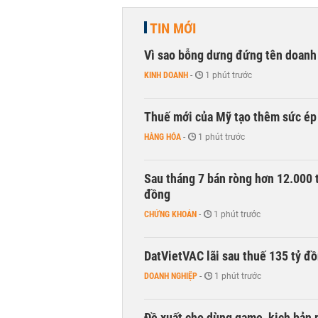
TIN MỚI
Vì sao bỗng dưng đứng tên doanh
KINH DOANH
-
1 phút trước
Thuế mới của Mỹ tạo thêm sức ép 
HÀNG HÓA
-
1 phút trước
Sau tháng 7 bán ròng hơn 12.000 
đồng
CHỨNG KHOÁN
-
1 phút trước
DatVietVAC lãi sau thuế 135 tỷ đ
DOANH NGHIỆP
-
1 phút trước
Đề xuất cho dùng game, kịch bản 