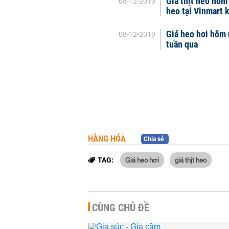
Giá thịt heo hôm
08-12-2019
heo tại Vinmart 
Giá heo hơi hôm 
08-12-2019
tuần qua
HÀNG HÓA
Chia sẻ
Giá heo hơi
giá thịt heo
TAG:
CÙNG CHỦ ĐỀ