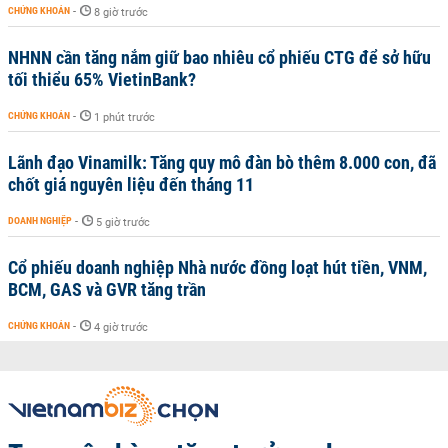
CHỨNG KHOÁN
-
8 giờ trước
NHNN cần tăng nắm giữ bao nhiêu cổ phiếu CTG để sở hữu
tối thiểu 65% VietinBank?
CHỨNG KHOÁN
-
1 phút trước
Lãnh đạo Vinamilk: Tăng quy mô đàn bò thêm 8.000 con, đã
chốt giá nguyên liệu đến tháng 11
DOANH NGHIỆP
-
5 giờ trước
Cổ phiếu doanh nghiệp Nhà nước đồng loạt hút tiền, VNM,
BCM, GAS và GVR tăng trần
CHỨNG KHOÁN
-
4 giờ trước