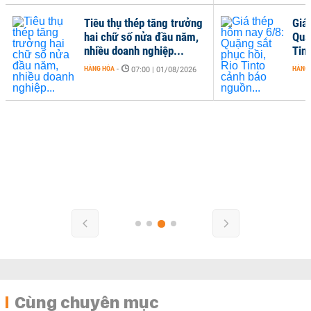
Tiêu thụ thép tăng trưởng
Giá
hai chữ số nửa đầu năm,
Quặ
nhiều doanh nghiệp...
Tin
HÀNG HÓA
-
HÀNG
07:00 | 01/08/2026
Cùng chuyên mục