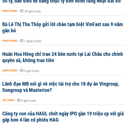
50 tỷ, dàn siêu xe hàng chục tỷ đến vườn tùng Nhật đắt đỏ
KINH DOANH
-
18 giờ trước
Bà Lê Thị Thu Thủy gửi lời chào tạm biệt VinFast sau 9 năm
gắn bó
KINH DOANH
-
1 phút trước
Huấn Hoa Hồng chỉ trao 24 bồn nước tại Lai Châu cho chính
quyền xã, không trao tiền
KINH DOANH
-
3 giờ trước
Lãnh đạo MB nói gì về việc tài trợ cho 18 dự án Vingroup,
Sungroup và Masterise?
TÀI CHÍNH
-
9 giờ trước
Công ty con của HAGL chốt ngày IPO gần 19 triệu cp với giá
gấp hơn 4 lần cổ phiếu HAG