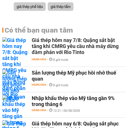
giá thép phế liệu
giá thép tấm
Có thể bạn quan tâm
Giá thép hôm nay 7/8: Quặng sắt bật
tăng khi CMRG yêu cầu nhà máy dừng
đàm phán với Rio Tinto
HÀNG HÓA
-
8 giờ trước
Sản lượng thép Mỹ phục hồi nhờ thuế
quan
HÀNG HÓA
-
8 giờ trước
Nhập khẩu thép vào Mỹ tăng gần 9%
trong tháng 6
HÀNG HÓA
-
12:21 | 06/08/2026
Giá thép hôm nay 6/8: Quặng sắt phục