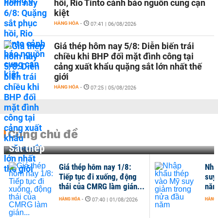
hồi, Rio Tinto cảnh báo nguồn cung cạn
kiệt
HÀNG HÓA
-
07:41 | 06/08/2026
Giá thép hôm nay 5/8: Diễn biến trái
chiều khi BHP đối mặt đình công tại
cảng xuất khẩu quặng sắt lớn nhất thế
giới
HÀNG HÓA
-
07:25 | 05/08/2026
Cùng chủ đề
Sắt thép
Giá thép hôm nay 1/8:
Nhậ
Tiếp tục đi xuống, động
suy
thái của CMRG làm gián...
nă
HÀNG HÓA
-
HÀNG
07:40 | 01/08/2026