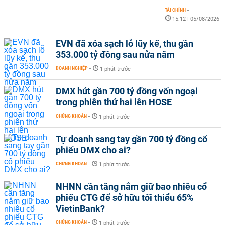
TÀI CHÍNH
-
15:12 | 05/08/2026
EVN đã xóa sạch lỗ lũy kế, thu gần
353.000 tỷ đồng sau nửa năm
DOANH NGHIỆP
-
1 phút trước
DMX hút gần 700 tỷ đồng vốn ngoại
trong phiên thứ hai lên HOSE
CHỨNG KHOÁN
-
1 phút trước
Tự doanh sang tay gần 700 tỷ đồng cổ
phiếu DMX cho ai?
CHỨNG KHOÁN
-
1 phút trước
NHNN cần tăng nắm giữ bao nhiêu cổ
phiếu CTG để sở hữu tối thiểu 65%
VietinBank?
CHỨNG KHOÁN
-
1 phút trước