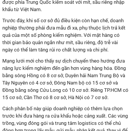
được phía Trung Quốc kiểm soát với mít, sầu riêng nhập
khẩu từ Việt Nam.
Trước đây, khi số cơ sở đủ điều kiện còn hạn chế, doanh
nghiệp thường phải đưa mẫu đi xa, phụ thuộc lịch trả kết
quả của một số phòng kiểm nghiệm. Với mặt hàng có
thời gian bảo quản ngắn như mít, sầu riêng, độ trễ vài
ngày có thể làm tăng rủi ro chất lượng và chi phí.
Mạng lưới mới cho thấy sự dịch chuyển theo hướng đưa
năng lực kiểm nghiệm đến gần hơn vùng hàng hóa. Đồng
bằng sông Hồng có 8 cơ sở, Duyên hải Nam Trung Bộ và
Tây Nguyên có 4 cơ sở, Đông Nam bộ có 15 cơ sở và
Đồng bằng sông Cửu Long có 10 cơ sở. Riêng TP.HCM có
15 cơ sở, Cần Thơ có 8 cơ sở, Hà Nội có 7 cơ sở.
Cách phân bố này giúp doanh nghiệp có thêm lựa chọn
trước khi đưa hàng ra cửa khẩu hoặc cảng xuất. Các vùng
trồng, vùng đóng gói và trung tâm logistics có thể chủ
động hơn trong lấy mẫu, gửi mẫu, nhận kết quả, thay vì để