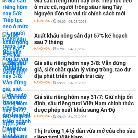
Giá sầu riêng hôm nay 5/8: Tiếp tục neo
ở mức cũ, người trồng sầu riêng Tây
Nguyên đón tin vui từ chính sách mới
HÀNG HÓA
-
09:00 | 05/08/2026
Xuất khẩu nông sản đạt 57% kế hoạch
sau 7 tháng
HÀNG HÓA
-
07:01 | 04/08/2026
Giá sầu riêng hôm nay 3/8: Vẫn đứng
giá, siết chặt quản lý vùng trồng, tạo dư
địa phát triển ngành trái cây
HÀNG HÓA
-
09:22 | 03/08/2026
Giá sầu riêng hôm nay 31/7: Giữ nhịp ổn
định, sầu riêng tươi Việt Nam chính thức
được phép xuất khẩu sang Ấn Độ
HÀNG HÓA
-
09:40 | 31/07/2026
Thị trường 1,4 tỷ dân vừa mở cửa cho sầu
riêng tươi Việt Nam