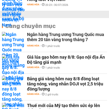
HÀNG HÓA
-
20:23 | 30/07/2026
Cùng chuyên mục
Ngân hàng Trung ương Trung Quốc mua
thêm 20 tấn vàng trong tháng 7
HÀNG HÓA
-
1 phút trước
Giá lúa gạo hôm nay 8/8: Gạo nội địa Ấn
Độ tăng giá mạnh
HÀNG HÓA
-
1 phút trước
Bảng giá vàng hôm nay 8/8 đồng loạt
tăng nóng, vàng nhẫn DOJI vọt 2,5 triệu
đồng/lượng
HÀNG HÓA
-
2 giờ trước
Thuế mới của Mỹ tạo thêm sức ép lên