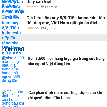
thủy sản Việt
HÀNG HÓA
-
4 giờ trước
Giá tiêu hôm nay 8/8: Tiêu Indonesia tiếp
đà tăng nhẹ, Việt Nam giữ giá ổn định
HÀNG HÓA
-
4 giờ trước
Tin mới
Hơn 3.600 món hàng hiệu giả trong cửa hàng
nhờ người Việt đứng tên
'Cần phân định rủi ro của hoạt động dầu khí
với quyết định đầu tư sai'