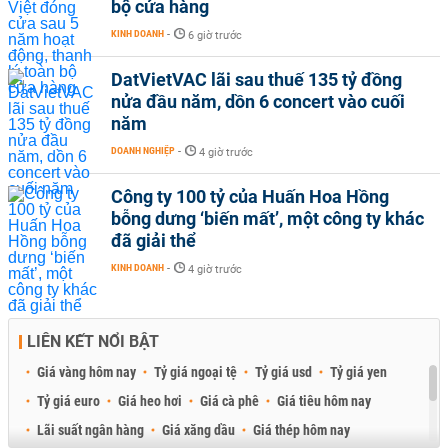
bộ cửa hàng
KINH DOANH
-
6 giờ trước
DatVietVAC lãi sau thuế 135 tỷ đồng
nửa đầu năm, dồn 6 concert vào cuối
năm
DOANH NGHIỆP
-
4 giờ trước
Công ty 100 tỷ của Huấn Hoa Hồng
bỗng dưng ‘biến mất’, một công ty khác
đã giải thể
KINH DOANH
-
4 giờ trước
LIÊN KẾT NỔI BẬT
Giá vàng hôm nay
Tỷ giá ngoại tệ
Tỷ giá usd
Tỷ giá yen
Tỷ giá euro
Giá heo hơi
Giá cà phê
Giá tiêu hôm nay
Lãi suất ngân hàng
Giá xăng dầu
Giá thép hôm nay