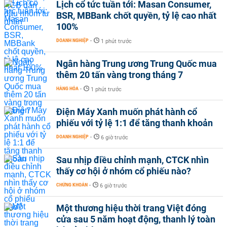
Lịch cổ tức tuần tới: Masan Consumer,
BSR, MBBank chốt quyền, tỷ lệ cao nhất
100%
DOANH NGHIỆP
-
1 phút trước
Ngân hàng Trung ương Trung Quốc mua
thêm 20 tấn vàng trong tháng 7
HÀNG HÓA
-
1 phút trước
Điện Máy Xanh muốn phát hành cổ
phiếu với tỷ lệ 1:1 để tăng thanh khoản
DOANH NGHIỆP
-
6 giờ trước
Sau nhịp điều chỉnh mạnh, CTCK nhìn
thấy cơ hội ở nhóm cổ phiếu nào?
CHỨNG KHOÁN
-
6 giờ trước
Một thương hiệu thời trang Việt đóng
cửa sau 5 năm hoạt động, thanh lý toàn