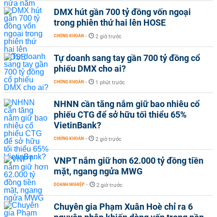
DMX hút gần 700 tỷ đồng vốn ngoại
trong phiên thứ hai lên HOSE
CHỨNG KHOÁN
-
2 giờ trước
Tự doanh sang tay gần 700 tỷ đồng cổ
phiếu DMX cho ai?
CHỨNG KHOÁN
-
1 phút trước
NHNN cần tăng nắm giữ bao nhiêu cổ
phiếu CTG để sở hữu tối thiểu 65%
VietinBank?
CHỨNG KHOÁN
-
2 giờ trước
VNPT nắm giữ hơn 62.000 tỷ đồng tiền
mặt, ngang ngửa MWG
DOANH NGHIỆP
-
2 giờ trước
Chuyên gia Phạm Xuân Hoè chỉ ra 6