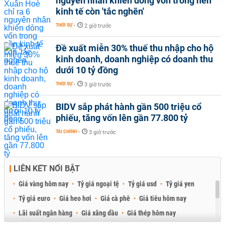
nguyên nhân khiến dòng vốn trong nền
kinh tế còn 'tắc nghẽn'
THỜI SỰ
-
2 giờ trước
Đề xuất miễn 30% thuế thu nhập cho hộ
kinh doanh, doanh nghiệp có doanh thu
dưới 10 tỷ đồng
THỜI SỰ
-
3 giờ trước
BIDV sắp phát hành gần 500 triệu cổ
phiếu, tăng vốn lên gần 77.800 tỷ
TÀI CHÍNH
-
3 giờ trước
LIÊN KẾT NỔI BẬT
Giá vàng hôm nay
Tỷ giá ngoại tệ
Tỷ giá usd
Tỷ giá yen
Tỷ giá euro
Giá heo hơi
Giá cà phê
Giá tiêu hôm nay
Lãi suất ngân hàng
Giá xăng dầu
Giá thép hôm nay