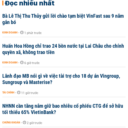
Đọc nhiều nhất
Bà Lê Thị Thu Thủy gửi lời chào tạm biệt VinFast sau 9 năm
gắn bó
KINH DOANH
-
1 phút trước
Huấn Hoa Hồng chỉ trao 24 bồn nước tại Lai Châu cho chính
quyền xã, không trao tiền
KINH DOANH
-
6 giờ trước
Lãnh đạo MB nói gì về việc tài trợ cho 18 dự án Vingroup,
Sungroup và Masterise?
TÀI CHÍNH
-
11 giờ trước
NHNN cần tăng nắm giữ bao nhiêu cổ phiếu CTG để sở hữu
tối thiểu 65% VietinBank?
CHỨNG KHOÁN
-
2 giờ trước