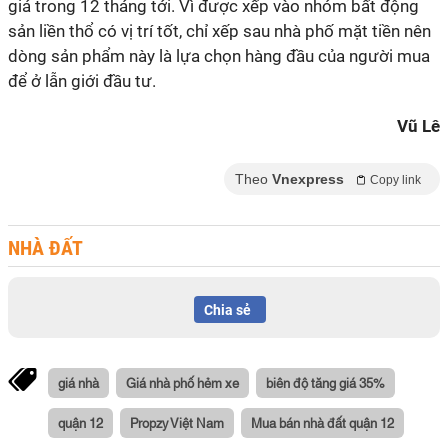
giá trong 12 tháng tới. Vì được xếp vào nhóm bất động
sản liền thổ có vị trí tốt, chỉ xếp sau nhà phố mặt tiền nên
dòng sản phẩm này là lựa chọn hàng đầu của người mua
để ở lẫn giới đầu tư.
Vũ Lê
Theo
Vnexpress
Copy link
NHÀ ĐẤT
Chia sẻ
giá nhà
Giá nhà phố hẻm xe
biên độ tăng giá 35%
quận 12
Propzy Việt Nam
Mua bán nhà đất quận 12