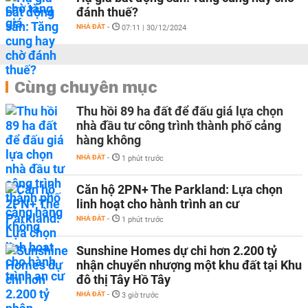
đánh thuế?
NHÀ ĐẤT
-
07:11 | 30/12/2024
Cùng chuyên mục
Thu hồi 89 ha đất để đấu giá lựa chọn
nhà đầu tư công trình thành phố cảng
hàng không
NHÀ ĐẤT
-
1 phút trước
Căn hộ 2PN+ The Parkland: Lựa chọn
linh hoạt cho hành trình an cư
NHÀ ĐẤT
-
1 phút trước
Sunshine Homes dự chi hơn 2.200 tỷ
nhận chuyển nhượng một khu đất tại Khu
đô thị Tây Hồ Tây
NHÀ ĐẤT
-
3 giờ trước