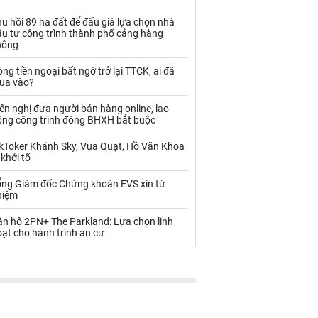
Palladium
Phân bón
u hồi 89 ha đất để đấu giá lựa chọn nhà
Rau - Củ -Quả
Sắt thép
ầu tư công trình thành phố cảng hàng
hông
Sữa
ng tiền ngoại bất ngờ trở lại TTCK, ai đã
ua vào?
Than
Thức ăn chăn nuôi
ến nghị đưa người bán hàng online, lao
ộng công trình đóng BHXH bắt buộc
Thủy hải sản khác
Tôm
ikToker Khánh Sky, Vua Quạt, Hồ Văn Khoa
Vàng
 khởi tố
ổng Giám đốc Chứng khoán EVS xin từ
VLXD khác
Xăng dầu
hiệm
Xi măng - Clynker
ăn hộ 2PN+ The Parkland: Lựa chọn linh
ạt cho hành trình an cư