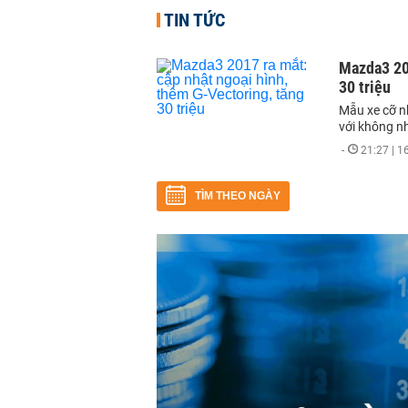
TIN TỨC
Mazda3 201
30 triệu
Mẫu xe cỡ n
với không nh
-
21:27 | 
TÌM THEO NGÀY