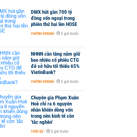
DMX hút gần 700 tỷ
đồng vốn ngoại trong
phiên thứ hai lên HOSE
CHỨNG KHOÁN
-
5 giờ trước
NHNN cần tăng nắm giữ
bao nhiêu cổ phiếu CTG
để sở hữu tối thiểu 65%
VietinBank?
CHỨNG KHOÁN
-
5 giờ trước
Chuyên gia Phạm Xuân
Hoè chỉ ra 6 nguyên
nhân khiến dòng vốn
trong nền kinh tế còn
'tắc nghẽn'
THỜI SỰ
-
5 giờ trước