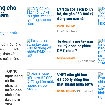
ng cho
EVN đã xóa sạch lỗ lũy
 năm
kế, thu gần 353.000 tỷ
đồng sau nửa năm
DOANH NGHIỆP
-
20 phút trước
Tự doanh sang tay gần
g có mức tăng
700 tỷ đồng cổ phiếu
i xấp xỉ 37%,
DMX cho ai?
g khác với
CHỨNG KHOÁN
-
ấu ngân hàng
32 phút trước
TOP 10
VNPT nắm giữ hơn
ngân hàng
62.000 tỷ đồng tiền
có thu
mặt, ngang ngửa MWG
nhập lãi
thuần cao
DOANH NGHIỆP
-
5 giờ trước
nhất nửa
đầu năm
2026: