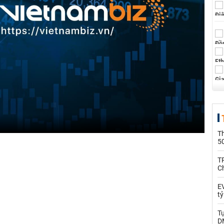
T
5
T
C
EV
t
T
D