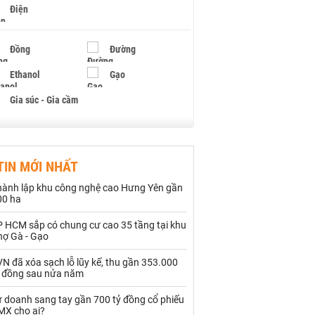
Điện
Đồng
Đường
Ethanol
Gạo
Gia súc - Gia cầm
Giấy
Gỗ
TIN MỚI NHẤT
Hạt điều
Hồ tiêu - Hạt tiêu
hành lập khu công nghệ cao Hưng Yên gần
Khí đốt
00 ha
P HCM sắp có chung cư cao 35 tầng tại khu
Kim loại khác
Mắc ca
hợ Gà - Gạo
Muối
Ngũ cốc
N đã xóa sạch lỗ lũy kế, thu gần 353.000
ỷ đồng sau nửa năm
Nhựa - Hạt nhựa
ự doanh sang tay gần 700 tỷ đồng cổ phiếu
MX cho ai?