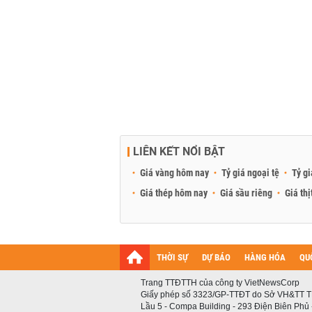
LIÊN KẾT NỔI BẬT
Giá vàng hôm nay
Tỷ giá ngoại tệ
Tỷ gi
Giá thép hôm nay
Giá sầu riêng
Giá thị
THỜI SỰ
DỰ BÁO
HÀNG HÓA
QU
Trang TTĐTTH của công ty VietNewsCorp
Giấy phép số 3323/GP-TTĐT do Sở VH&TT T
Lầu 5 - Compa Building - 293 Điện Biên Phủ