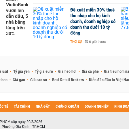
VietinBank
Đề xuất miễn 30% thuế
vươn lên
thu nhập cho hộ kinh
dẫn đầu, 5
doanh, doanh nghiệp có
nhà băng
doanh thu dưới 10 tỷ
tăng trên
đồng
30%
THỜI SỰ
-
6 giờ trước
á usd
Tỷ giá yen
Tỷ giá euro
Giá heo hơi
Giá cà phê
Giá tiêu hôm n
t heo
Giá gạo
Giá cao su
Best Retail Brokers
Diễn đàn đầu tư Việt N
ỐC TẾ
TÀI CHÍNH
NHÀ ĐẤT
CHỨNG KHOÁN
DOANH NGHIỆP
KINH DO
P.HCM cấp ngày 20/3/2026
 - Phường Gia Định - TP.HCM