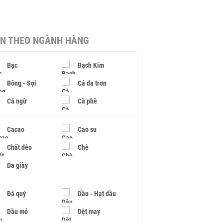
IN THEO NGÀNH HÀNG
Bạc
Bạch Kim
Bông - Sợi
Cá da trơn
Cá ngừ
Cà phê
Cacao
Cao su
Chất dẻo
Chè
Da giày
Đá quý
Dầu - Hạt dầu
Dầu mỏ
Dệt may