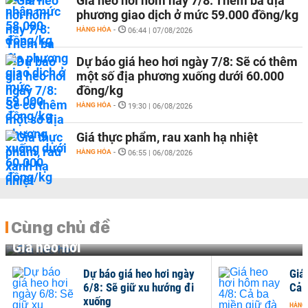
Giá heo hơi hôm nay 7/8: Thêm ba địa
phương giao dịch ở mức 59.000 đồng/kg
HÀNG HÓA
-
06:44 | 07/08/2026
Dự báo giá heo hơi ngày 7/8: Sẽ có thêm
một số địa phương xuống dưới 60.000
đồng/kg
HÀNG HÓA
-
19:30 | 06/08/2026
Giá thực phẩm, rau xanh hạ nhiệt
HÀNG HÓA
-
06:55 | 06/08/2026
Cùng chủ đề
Giá heo hơi
Dự báo giá heo hơi ngày
Giá
6/8: Sẽ giữ xu hướng đi
Cả 
xuống
HÀNG