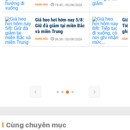
HÀNG HÓA
-
19:45 | 05/08/2026
Giá heo hơi hôm nay 5/8:
Giá
Giữ đà giảm tại miền Bắc
Tiếp
và miền Trung
ghi
HÀNG HÓA
-
HÀNG
06:38 | 05/08/2026
Cùng chuyên mục