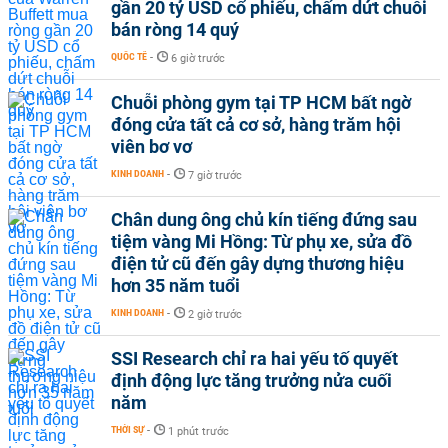
gần 20 tỷ USD cổ phiếu, chấm dứt chuỗi
bán ròng 14 quý
QUỐC TẾ
-
6 giờ trước
Chuỗi phòng gym tại TP HCM bất ngờ
đóng cửa tất cả cơ sở, hàng trăm hội
viên bơ vơ
KINH DOANH
-
7 giờ trước
Chân dung ông chủ kín tiếng đứng sau
tiệm vàng Mi Hồng: Từ phụ xe, sửa đồ
điện tử cũ đến gây dựng thương hiệu
hơn 35 năm tuổi
KINH DOANH
-
2 giờ trước
SSI Research chỉ ra hai yếu tố quyết
định động lực tăng trưởng nửa cuối
năm
THỜI SỰ
-
1 phút trước