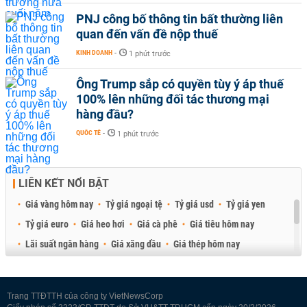
PNJ công bố thông tin bất thường liên
quan đến vấn đề nộp thuế
KINH DOANH
-
1 phút trước
Ông Trump sắp có quyền tùy ý áp thuế
100% lên những đối tác thương mại
hàng đầu?
QUỐC TẾ
-
1 phút trước
LIÊN KẾT NỔI BẬT
Giá vàng hôm nay
Tỷ giá ngoại tệ
Tỷ giá usd
Tỷ giá yen
Tỷ giá euro
Giá heo hơi
Giá cà phê
Giá tiêu hôm nay
Lãi suất ngân hàng
Giá xăng dầu
Giá thép hôm nay
Giá sầu riêng
Giá thịt heo
Giá gạo
Giá cao su
Best Retail Brokers
Diễn đàn đầu tư Việt Nam 2026
Trang TTĐTTH của công ty VietNewsCorp