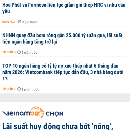
Hoà Phát và Formosa liên tục giảm giá thép HRC vì nhu cầu
yếu
HÀNG HÓA
-
3 giờ trước
NHNN quay đầu bơm ròng gần 25.000 tỷ tuần qua, lãi suất
liên ngân hàng tăng trở lại
TÀI CHÍNH
-
5 giờ trước
TOP 10 ngân hàng có tỷ lệ nợ xấu thấp nhất 6 tháng đầu
năm 2026: Vietcombank tiếp tục dẫn đầu, 3 nhà băng dưới
1%
TÀI CHÍNH
-
1 phút trước
Lãi suất huy động chưa bớt 'nóng',