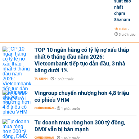
suất cao
nhất
chạm
8%/năm
TÀI CHÍNH
-
3 giờ trước
TOP 10 ngân hàng có tỷ lệ nợ xấu thấp
nhất 6 tháng đầu năm 2026:
Vietcombank tiếp tục dẫn đầu, 3 nhà
băng dưới 1%
TÀI CHÍNH
-
1 phút trước
Vingroup chuyển nhượng hơn 4,8 triệu
cổ phiếu VHM
CHỨNG KHOÁN
-
1 phút trước
Tự doanh mua ròng hơn 300 tỷ đồng,
DMX vẫn bị bán mạnh
CHỨNG KHOÁN
-
1 phút trước