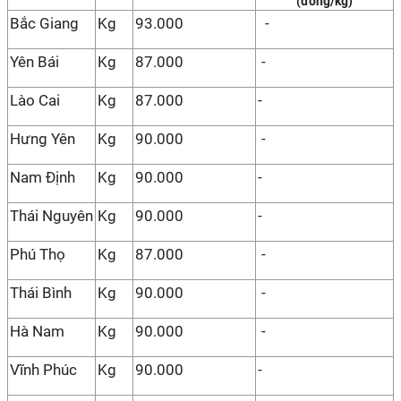
(đồng/kg)
Bắc Giang
Kg
93.000
-
Yên Bái
Kg
87.000
-
Lào Cai
Kg
87.000
-
Hưng Yên
Kg
90.000
-
Nam Định
Kg
90.000
-
Thái Nguyên
Kg
90.000
-
Phú Thọ
Kg
87.000
-
Thái Bình
Kg
90.000
-
Hà Nam
Kg
90.000
-
Vĩnh Phúc
Kg
90.000
-