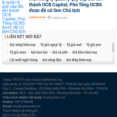
thành OCB Capital, Phó Tổng OCBS
được đề cử làm Chủ tịch
CHỨNG KHOÁN
-
1 phút trước
LIÊN KẾT NỔI BẬT
Giá vàng hôm nay
Tỷ giá ngoại tệ
Tỷ giá usd
Tỷ giá yen
Tỷ giá euro
Giá heo hơi
Giá cà phê
Giá tiêu hôm nay
Lãi suất ngân hàng
Giá xăng dầu
Giá thép hôm nay
Giá sầu riêng
Giá thịt heo
Giá gạo
Giá cao su
Best Retail Brokers
Diễn đàn đầu tư Việt Nam 2026
Trang TTĐTTH của công ty VietNewsCorp
Giấy phép số 3323/GP-TTĐT do Sở VH&TT TP.HCM cấp ngày 20/3/2026
Lầu 5 - Compa Building - 293 Điện Biên Phủ - Phường Gia Định - TP.HCM
Chi nhánh:
Số 5 - Khu 38A Trần Phú - Phường Ba Đình - TP. Hà Nội
Chịu trách nhiệm nội dung:
Hoàng Hữu Lợi
Hotline:
0975798489
Email:
info@vietnambiz.vn
Trách nhiệm về thông tin
DỊCH VỤ QUẢNG CÁO