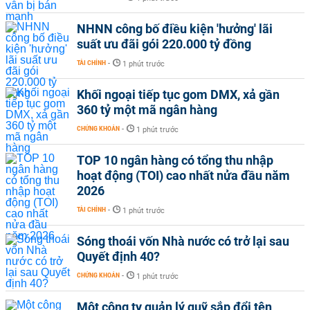
NHNN công bố điều kiện 'hưởng' lãi
suất ưu đãi gói 220.000 tỷ đồng
TÀI CHÍNH
-
1 phút trước
Khối ngoại tiếp tục gom DMX, xả gần
360 tỷ một mã ngân hàng
CHỨNG KHOÁN
-
1 phút trước
TOP 10 ngân hàng có tổng thu nhập
hoạt động (TOI) cao nhất nửa đầu năm
2026
TÀI CHÍNH
-
1 phút trước
Sóng thoái vốn Nhà nước có trở lại sau
Quyết định 40?
CHỨNG KHOÁN
-
1 phút trước
Một công ty quản lý quỹ sắp đổi tên