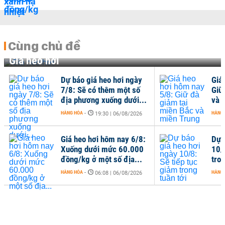
Cùng chủ đề
Giá heo hơi
Dự báo giá heo hơi ngày
Giá
7/8: Sẽ có thêm một số
Giữ
địa phương xuống dưới...
và 
HÀNG HÓA
-
HÀNG
19:30 | 06/08/2026
Giá heo hơi hôm nay 6/8:
Dự 
Xuống dưới mức 60.000
10/
đồng/kg ở một số địa...
tron
HÀNG HÓA
-
HÀNG
06:08 | 06/08/2026