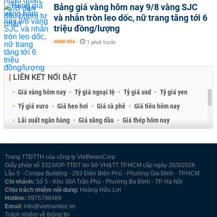
Bảng giá vàng hôm nay 9/8 vàng SJC
và nhẫn tròn leo dốc, nữ trang tăng tới 6
triệu đồng/lượng
HÀNG HÓA
-
1 phút trước
LIÊN KẾT NỔI BẬT
Giá vàng hôm nay
Tỷ giá ngoại tệ
Tỷ giá usd
Tỷ giá yen
Tỷ giá euro
Giá heo hơi
Giá cà phê
Giá tiêu hôm nay
Lãi suất ngân hàng
Giá xăng dầu
Giá thép hôm nay
Giá sầu riêng
Giá thịt heo
Giá gạo
Giá cao su
Best Retail Brokers
Diễn đàn đầu tư Việt Nam 2026
Trang TTĐTTH của công ty VietNewsCorp
Giấy phép số 3323/GP-TTĐT do Sở VH&TT TP.HCM cấp ngày 20/3/2026
Lầu 5 - Compa Building - 293 Điện Biên Phủ - Phường Gia Định - TP.HCM
Chi nhánh:
Số 5 - Khu 38A Trần Phú - Phường Ba Đình - TP. Hà Nội
Chịu trách nhiệm nội dung:
Hoàng Hữu Lợi
Hotline:
0975798489
Email:
info@vietnambiz.vn
Trách nhiệm về thông tin