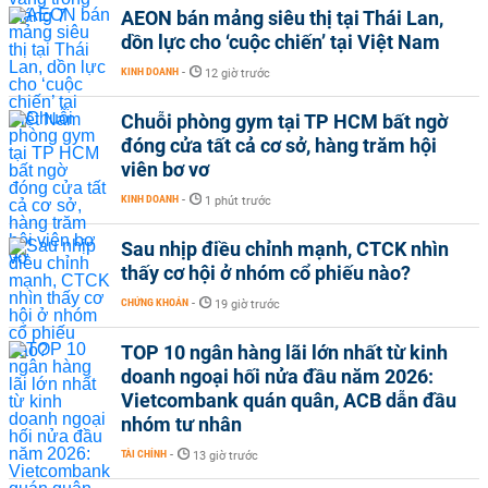
AEON bán mảng siêu thị tại Thái Lan,
dồn lực cho ‘cuộc chiến’ tại Việt Nam
KINH DOANH
-
12 giờ trước
Chuỗi phòng gym tại TP HCM bất ngờ
đóng cửa tất cả cơ sở, hàng trăm hội
viên bơ vơ
KINH DOANH
-
1 phút trước
Sau nhịp điều chỉnh mạnh, CTCK nhìn
thấy cơ hội ở nhóm cổ phiếu nào?
CHỨNG KHOÁN
-
19 giờ trước
TOP 10 ngân hàng lãi lớn nhất từ kinh
doanh ngoại hối nửa đầu năm 2026:
Vietcombank quán quân, ACB dẫn đầu
nhóm tư nhân
TÀI CHÍNH
-
13 giờ trước