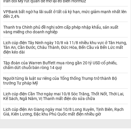
Iran đòi Mỹ rút quân để mở lại eo biển Hormuz
VPBank bất ngờ hạ lãi suất ở tất cả kỳ hạn, mức giảm mạnh nhất lên
đến 2,4%
Thanh tra Chính phủ đề nghị sớm cấp phép nhập khẩu, sản xuất
vàng miếng cho doanh nghiệp
Lịch cúp điện Tây Ninh ngày 10/8 và 11/8 nhiều khu vực ở Tân Hưng,
Tân An, Cần Đước, Châu Thành, Đức Hòa, Bến Cầu và Bến Lức mất
điện kéo dài
Tập đoàn của Warren Buffett mua ròng gần 20 tỷ USD cổ phiếu,
chấm dứt chuỗi bán ròng 14 quý
Người từng là luật sư riêng của Tổng thống Trump trở thành Bộ
trưởng Tư pháp Mỹ
Lịch cúp điện Cần Thơ ngày mai 10/8 Sóc Trăng, Thốt Nốt, Thới Lai,
Kế Sách, Ngã Năm, Vị Thanh mất điện do sửa chữa
Lịch cúp điện An Giang ngày mai 10/8 Long Xuyên, Tịnh Biên, Rạch
Giá, Kiên Lương, Đặc khu Phú Quốc mất điện nhiều giờ