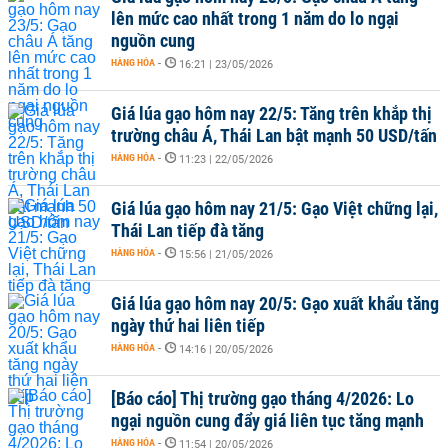
lên mức cao nhất trong 1 năm do lo ngại
nguồn cung
HÀNG HÓA
-
16:21 | 23/05/2026
Giá lúa gạo hôm nay 22/5: Tăng trên khắp thị
trường châu Á, Thái Lan bật mạnh 50 USD/tấn
HÀNG HÓA
-
11:23 | 22/05/2026
Giá lúa gạo hôm nay 21/5: Gạo Việt chững lại,
Thái Lan tiếp đà tăng
HÀNG HÓA
-
15:56 | 21/05/2026
Giá lúa gạo hôm nay 20/5: Gạo xuất khẩu tăng
ngày thứ hai liên tiếp
HÀNG HÓA
-
14:16 | 20/05/2026
[Báo cáo] Thị trường gạo tháng 4/2026: Lo
ngại nguồn cung đẩy giá liên tục tăng mạnh
HÀNG HÓA
-
11:54 | 20/05/2026