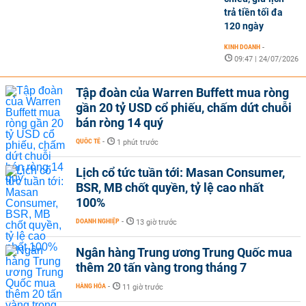
trả tiền tối đa
120 ngày
KINH DOANH
-
09:47 | 24/07/2026
Tập đoàn của Warren Buffett mua ròng
gần 20 tỷ USD cổ phiếu, chấm dứt chuỗi
bán ròng 14 quý
QUỐC TẾ
-
1 phút trước
Lịch cổ tức tuần tới: Masan Consumer,
BSR, MB chốt quyền, tỷ lệ cao nhất
100%
DOANH NGHIỆP
-
13 giờ trước
Ngân hàng Trung ương Trung Quốc mua
thêm 20 tấn vàng trong tháng 7
HÀNG HÓA
-
11 giờ trước