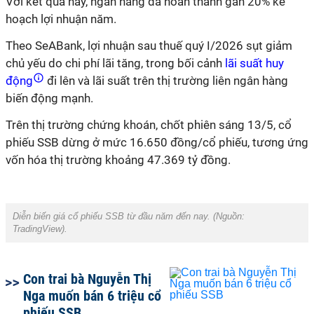
Với kết quả này, ngân hàng đã hoàn thành gần 20% kế
hoạch lợi nhuận năm.
Theo SeABank, lợi nhuận sau thuế quý I/2026 sụt giảm
chủ yếu do chi phí lãi tăng, trong bối cảnh
lãi suất huy
động
đi lên và lãi suất trên thị trường liên ngân hàng
biến động mạnh.
Trên thị trường chứng khoán, chốt phiên sáng 13/5, cổ
phiếu SSB dừng ở mức 16.650 đồng/cổ phiếu, tương ứng
vốn hóa thị trường khoảng 47.369 tỷ đồng.
Diễn biến giá cổ phiếu SSB từ đầu năm đến nay. (Nguồn:
TradingView).
Con trai bà Nguyễn Thị
Nga muốn bán 6 triệu cổ
phiếu SSB