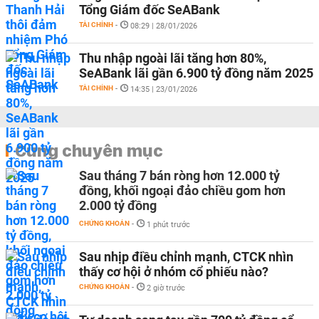
Tổng Giám đốc SeABank
TÀI CHÍNH
-
08:29 | 28/01/2026
Thu nhập ngoài lãi tăng hơn 80%,
SeABank lãi gần 6.900 tỷ đồng năm 2025
TÀI CHÍNH
-
14:35 | 23/01/2026
Cùng chuyên mục
Sau tháng 7 bán ròng hơn 12.000 tỷ
đồng, khối ngoại đảo chiều gom hơn
2.000 tỷ đồng
CHỨNG KHOÁN
-
1 phút trước
Sau nhịp điều chỉnh mạnh, CTCK nhìn
thấy cơ hội ở nhóm cổ phiếu nào?
CHỨNG KHOÁN
-
2 giờ trước