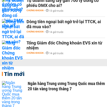
Tự doanh sang tay gần 700 tỷ đồng cổ
phiếu DMX cho ai?
CHỨNG KHOÁN
-
13 giờ trước
Dòng tiền ngoại bất ngờ trở lại TTCK, ai
đã mua vào?
CHỨNG KHOÁN
-
14 giờ trước
Tổng Giám đốc Chứng khoán EVS xin từ
nhiệm
CHỨNG KHOÁN
-
14 giờ trước
Tin mới
Ngân hàng Trung ương Trung Quốc mua thêm
20 tấn vàng trong tháng 7