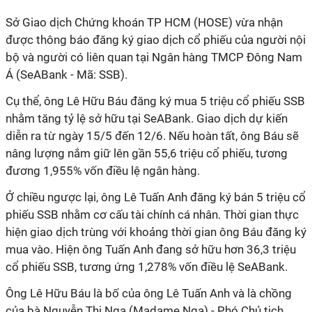
Sở Giao dịch Chứng khoán TP HCM (HOSE) vừa nhận
được thông báo đăng ký giao dịch cổ phiếu của người nội
bộ và người có liên quan tại Ngân hàng TMCP Đông Nam
Á (SeABank - Mã: SSB).
Cụ thể, ông Lê Hữu Báu đăng ký mua 5 triệu cổ phiếu SSB
nhằm tăng tỷ lệ sở hữu tại SeABank. Giao dịch dự kiến
diễn ra từ ngày 15/5 đến 12/6. Nếu hoàn tất, ông Báu sẽ
nâng lượng nắm giữ lên gần 55,6 triệu cổ phiếu, tương
đương 1,955% vốn điều lệ ngân hàng.
Ở chiều ngược lại, ông Lê Tuấn Anh đăng ký bán 5 triệu cổ
phiếu SSB nhằm cơ cấu tài chính cá nhân. Thời gian thực
hiện giao dịch trùng với khoảng thời gian ông Báu đăng ký
mua vào. Hiện ông Tuấn Anh đang sở hữu hơn 36,3 triệu
cổ phiếu SSB, tương ứng 1,278% vốn điều lệ SeABank.
Ông Lê Hữu Báu là bố của ông Lê Tuấn Anh và là chồng
của bà Nguyễn Thị Nga (Madame Nga) - Phó Chủ tịch