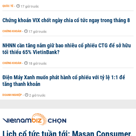
QUỐC TẾ
-
17 giờ trước
Chứng khoán VIX chốt ngày chia cổ tức ngay trong tháng 8
CHỨNG KHOÁN
-
17 giờ trước
NHNN cần tăng nắm giữ bao nhiêu cổ phiếu CTG để sở hữu
tối thiểu 65% VietinBank?
CHỨNG KHOÁN
-
18 giờ trước
Điện Máy Xanh muốn phát hành cổ phiếu với tỷ lệ 1:1 để
tăng thanh khoản
DOANH NGHIỆP
-
2 giờ trước
Lịch cổ tức tuần tới: Masan Consumer,