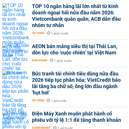
TOP 10 ngân hàng lãi lớn nhất từ kinh
doanh ngoại hối nửa đầu năm 2026:
Vietcombank quán quân, ACB dẫn đầu
nhóm tư nhân
TÀI CHÍNH
-
1 phút trước
AEON bán mảng siêu thị tại Thái Lan,
dồn lực cho ‘cuộc chiến’ tại Việt Nam
KINH DOANH
-
1 phút trước
Bức tranh tài chính tiêu dùng nửa đầu
2026 tiếp tục phân hóa: VietCredit báo
lãi tăng ba chữ số, ông lớn đầu ngành
'hụt hơi'
TÀI CHÍNH
-
1 giờ trước
Điện Máy Xanh muốn phát hành cổ
phiếu với tỷ lệ 1:1 để tăng thanh khoản
DOANH NGHIỆP
-
2 giờ trước