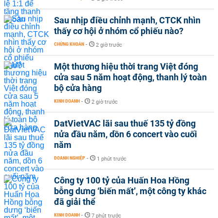
Sau nhịp điều chỉnh mạnh, CTCK nhìn
thấy cơ hội ở nhóm cổ phiếu nào?
CHỨNG KHOÁN
-
2 giờ trước
Một thương hiệu thời trang Việt đóng
cửa sau 5 năm hoạt động, thanh lý toàn
bộ cửa hàng
KINH DOANH
-
2 giờ trước
DatVietVAC lãi sau thuế 135 tỷ đồng
nửa đầu năm, dồn 6 concert vào cuối
năm
DOANH NGHIỆP
-
1 phút trước
Công ty 100 tỷ của Huấn Hoa Hồng
bỗng dưng ‘biến mất’, một công ty khác
đã giải thể
KINH DOANH
-
7 phút trước