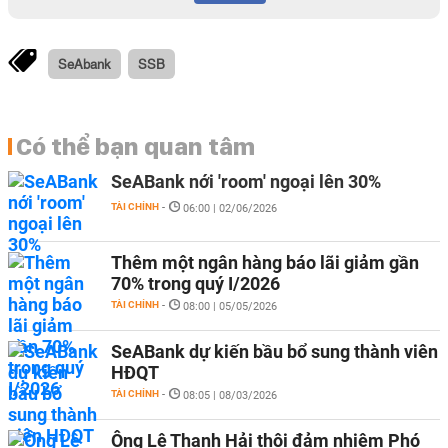
SeAbank
SSB
Có thể bạn quan tâm
SeABank nới 'room' ngoại lên 30%
TÀI CHÍNH
-
06:00 | 02/06/2026
Thêm một ngân hàng báo lãi giảm gần
70% trong quý I/2026
TÀI CHÍNH
-
08:00 | 05/05/2026
SeABank dự kiến bầu bổ sung thành viên
HĐQT
TÀI CHÍNH
-
08:05 | 08/03/2026
Ông Lê Thanh Hải thôi đảm nhiệm Phó