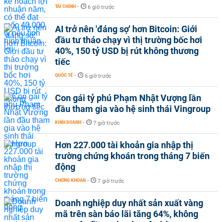
TÀI CHÍNH
-
6 giờ trước
AI trở nên 'đáng sợ' hơn Bitcoin: Giới
đầu tư tháo chạy vì thị trường bốc hơi
40%, 150 tỷ USD bị rút không thương
tiếc
QUỐC TẾ
-
6 giờ trước
Con gái tỷ phú Phạm Nhật Vượng lần
đầu tham gia vào hệ sinh thái Vingroup
KINH DOANH
-
7 giờ trước
Hơn 227.000 tài khoản gia nhập thị
trường chứng khoán trong tháng 7 biến
động
CHỨNG KHOÁN
-
7 giờ trước
Doanh nghiệp duy nhất sản xuất vàng
mã trên sàn báo lãi tăng 64%, không