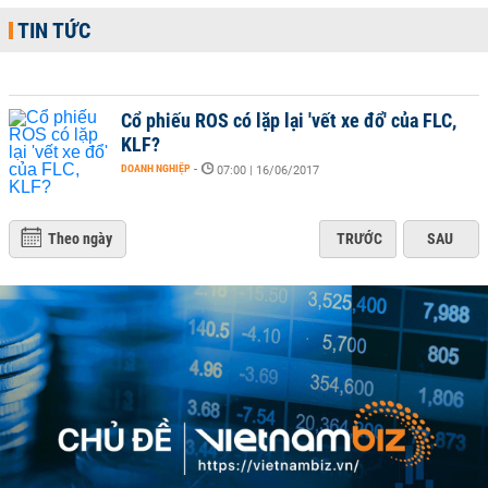
TIN TỨC
Cổ phiếu ROS có lặp lại 'vết xe đổ' của FLC,
KLF?
DOANH NGHIỆP
-
07:00 | 16/06/2017
Theo ngày
TRƯỚC
SAU