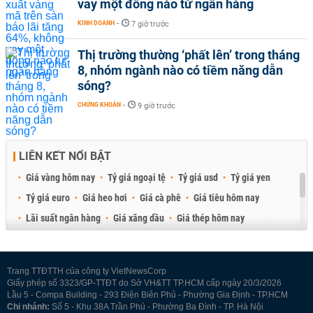
vay một đồng nào từ ngân hàng
KINH DOANH
-
7 giờ trước
Thị trường thường ‘phất lên’ trong tháng
8, nhóm ngành nào có tiềm năng dẫn
sóng?
CHỨNG KHOÁN
-
9 giờ trước
LIÊN KẾT NỔI BẬT
Giá vàng hôm nay
Tỷ giá ngoại tệ
Tỷ giá usd
Tỷ giá yen
Tỷ giá euro
Giá heo hơi
Giá cà phê
Giá tiêu hôm nay
Lãi suất ngân hàng
Giá xăng dầu
Giá thép hôm nay
Giá sầu riêng
Giá thịt heo
Giá gạo
Giá cao su
Best Retail Brokers
Diễn đàn đầu tư Việt Nam 2026
Trang TTĐTTH của công ty VietNewsCorp
Giấy phép số 3323/GP-TTĐT do Sở VH&TT TP.HCM cấp ngày 20/3/2026
Lầu 5 - Compa Building - 293 Điện Biên Phủ - Phường Gia Định - TP.HCM
Chi nhánh:
Số 5 - Khu 38A Trần Phú - Phường Ba Đình - TP. Hà Nội