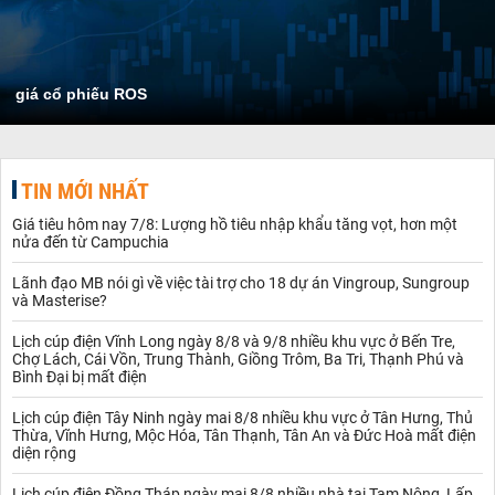
giá cổ phiếu ROS
TIN MỚI NHẤT
Giá tiêu hôm nay 7/8: Lượng hồ tiêu nhập khẩu tăng vọt, hơn một
nửa đến từ Campuchia
Lãnh đạo MB nói gì về việc tài trợ cho 18 dự án Vingroup, Sungroup
và Masterise?
Lịch cúp điện Vĩnh Long ngày 8/8 và 9/8 nhiều khu vực ở Bến Tre,
Chợ Lách, Cái Vồn, Trung Thành, Giồng Trôm, Ba Tri, Thạnh Phú và
Bình Đại bị mất điện
Lịch cúp điện Tây Ninh ngày mai 8/8 nhiều khu vực ở Tân Hưng, Thủ
Thừa, Vĩnh Hưng, Mộc Hóa, Tân Thạnh, Tân An và Đức Hoà mất điện
diện rộng
Lịch cúp điện Đồng Tháp ngày mai 8/8 nhiều nhà tại Tam Nông, Lấp