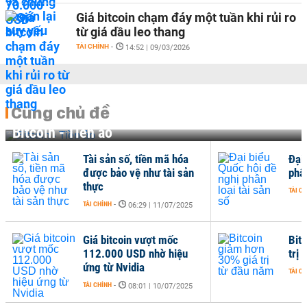
Giá bitcoin chạm đáy một tuần khi rủi ro
từ giá dầu leo thang
TÀI CHÍNH
-
14:52 | 09/03/2026
Cùng chủ đề
Bitcoin - Tiền ảo
Tài sản số, tiền mã hóa
Đại
được bảo vệ như tài sản
phân
thực
TÀI C
TÀI CHÍNH
-
06:29 | 11/07/2025
Giá bitcoin vượt mốc
Bit
112.000 USD nhờ hiệu
trị
ứng từ Nvidia
TÀI C
TÀI CHÍNH
-
08:01 | 10/07/2025