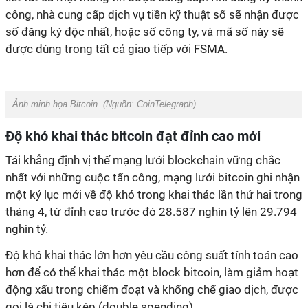
công, nhà cung cấp dịch vụ tiền kỹ thuật số sẽ nhận được
số đăng ký độc nhất, hoặc số công ty, và mã số này sẽ
được dùng trong tất cả giao tiếp với FSMA.
Ảnh minh họa Bitcoin. (Nguồn:
CoinTelegraph
).
Độ khó khai thác bitcoin đạt đỉnh cao mới
Tái khẳng định vị thế mạng lưới blockchain vững chắc
nhất với những cuộc tấn công, mạng lưới bitcoin ghi nhận
một kỷ lục mới về độ khó trong khai thác lần thứ hai trong
tháng 4, từ đỉnh cao trước đó 28.587 nghìn tỷ lên 29.794
nghìn tỷ.
Độ khó khai thác lớn hơn yêu cầu công suất tính toán cao
hơn để có thể khai thác một block bitcoin, làm giảm hoạt
động xấu trong chiếm đoạt và khống chế giao dịch, được
gọi là chi tiêu kép (double spending).