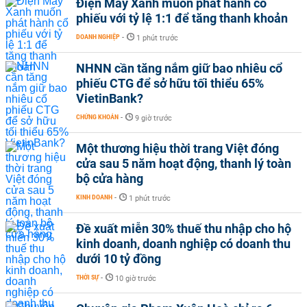
Điện Máy Xanh muốn phát hành cổ
phiếu với tỷ lệ 1:1 để tăng thanh khoản
DOANH NGHIỆP
-
1 phút trước
NHNN cần tăng nắm giữ bao nhiêu cổ
phiếu CTG để sở hữu tối thiểu 65%
VietinBank?
CHỨNG KHOÁN
-
9 giờ trước
Một thương hiệu thời trang Việt đóng
cửa sau 5 năm hoạt động, thanh lý toàn
bộ cửa hàng
KINH DOANH
-
1 phút trước
Đề xuất miễn 30% thuế thu nhập cho hộ
kinh doanh, doanh nghiệp có doanh thu
dưới 10 tỷ đồng
THỜI SỰ
-
10 giờ trước