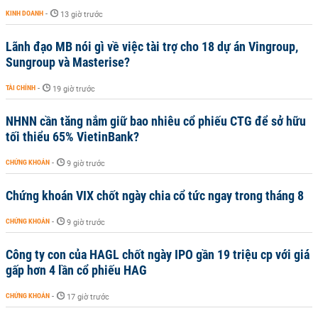
KINH DOANH
-
13 giờ trước
Lãnh đạo MB nói gì về việc tài trợ cho 18 dự án Vingroup,
Sungroup và Masterise?
TÀI CHÍNH
-
19 giờ trước
NHNN cần tăng nắm giữ bao nhiêu cổ phiếu CTG để sở hữu
tối thiểu 65% VietinBank?
CHỨNG KHOÁN
-
9 giờ trước
Chứng khoán VIX chốt ngày chia cổ tức ngay trong tháng 8
CHỨNG KHOÁN
-
9 giờ trước
Công ty con của HAGL chốt ngày IPO gần 19 triệu cp với giá
gấp hơn 4 lần cổ phiếu HAG
CHỨNG KHOÁN
-
17 giờ trước