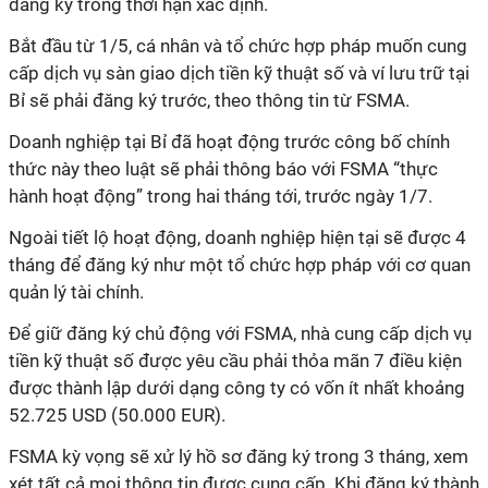
đăng ký trong thời hạn xác định.
Bắt đầu từ 1/5, cá nhân và tổ chức hợp pháp muốn cung
cấp dịch vụ sàn giao dịch tiền kỹ thuật số và ví lưu trữ tại
Bỉ sẽ phải đăng ký trước, theo thông tin từ FSMA.
Doanh nghiệp tại Bỉ đã hoạt động trước công bố chính
thức này theo luật sẽ phải thông báo với FSMA “thực
hành hoạt động” trong hai tháng tới, trước ngày 1/7.
Ngoài tiết lộ hoạt động, doanh nghiệp hiện tại sẽ được 4
tháng để đăng ký như một tổ chức hợp pháp với cơ quan
quản lý tài chính.
Để giữ đăng ký chủ động với FSMA, nhà cung cấp dịch vụ
tiền kỹ thuật số được yêu cầu phải thỏa mãn 7 điều kiện
được thành lập dưới dạng công ty có vốn ít nhất khoảng
52.725 USD (50.000 EUR).
FSMA kỳ vọng sẽ xử lý hồ sơ đăng ký trong 3 tháng, xem
xét tất cả mọi thông tin được cung cấp. Khi đăng ký thành