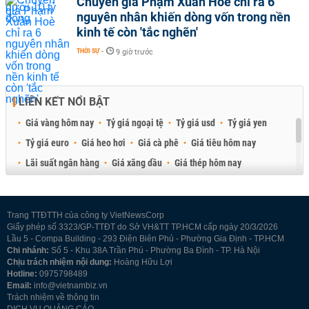
Chuyên gia Phạm Xuân Hoè chỉ ra 6
nguyên nhân khiến dòng vốn trong nền
kinh tế còn 'tắc nghẽn'
THỜI SỰ
-
9 giờ trước
LIÊN KẾT NỔI BẬT
Giá vàng hôm nay
Tỷ giá ngoại tệ
Tỷ giá usd
Tỷ giá yen
Tỷ giá euro
Giá heo hơi
Giá cà phê
Giá tiêu hôm nay
Lãi suất ngân hàng
Giá xăng dầu
Giá thép hôm nay
Giá sầu riêng
Giá thịt heo
Giá gạo
Giá cao su
Best Retail Brokers
Diễn đàn đầu tư Việt Nam 2026
Trang TTĐTTH của công ty VietNewsCorp
Giấy phép số 3323/GP-TTĐT do Sở VH&TT TP.HCM cấp ngày 20/3/2026
Lầu 5 - Compa Building - 293 Điện Biên Phủ - Phường Gia Định - TP.HCM
Chi nhánh:
Số 5 - Khu 38A Trần Phú - Phường Ba Đình - TP. Hà Nội
Chịu trách nhiệm nội dung:
Hoàng Hữu Lợi
Hotline:
0975798489
Email:
info@vietnambiz.vn
Trách nhiệm về thông tin
DỊCH VỤ QUẢNG CÁO