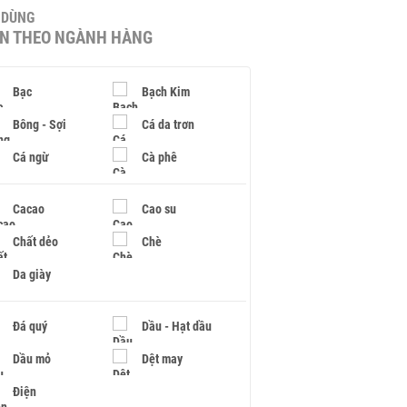
U DÙNG
IN THEO NGÀNH HÀNG
Bạc
Bạch Kim
Bông - Sợi
Cá da trơn
Cá ngừ
Cà phê
Cacao
Cao su
Chất dẻo
Chè
Da giày
Đá quý
Dầu - Hạt dầu
Dầu mỏ
Dệt may
Điện