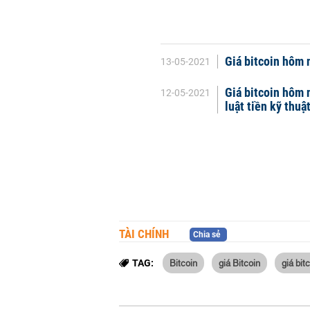
Giá bitcoin hôm n
13-05-2021
Giá bitcoin hôm 
12-05-2021
luật tiền kỹ thuậ
TÀI CHÍNH
Chia sẻ
Bitcoin
giá Bitcoin
giá bit
TAG: