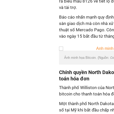
ra biểu mẫu 8126 về tiết lộ dữ
và tài trợ.
Báo cáo nhấn mạnh quy định v
sàn giao dịch mà còn nhà xử
thuật số Mercado Pago. Công 
vào ngày 15 bắt đầu từ thán
Ảnh minh họa Bitcoin. (Nguồn:
Co
Chính quyền North Dakot
toán hóa đơn
Thành phố Williston của Nort
bitcoin cho thanh toán hóa đ
Một thành phố North Dakota 
số tại Mỹ khi bắt đầu chấp nh