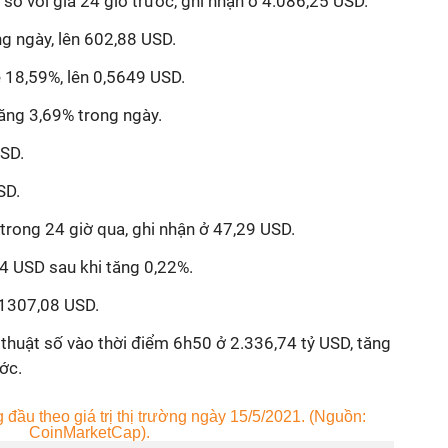
o với giá 24 giờ trước, ghi nhận ở 4.086,25 USD.
g ngày, lên 602,88 USD.
 18,59%, lên 0,5649 USD.
ăng 3,69% trong ngày.
USD.
SD.
rong 24 giờ qua, ghi nhận ở 47,29 USD.
4 USD sau khi tăng 0,22%.
 1307,08 USD.
kĩ thuật số vào thời điểm 6h50 ở 2.336,74 tỷ USD, tăng
ớc.