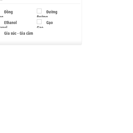
Đồng
Đường
Ethanol
Gạo
Gia súc - Gia cầm
Giấy
Gỗ
Hạt điều
Hồ tiêu - Hạt tiêu
Khí đốt
Kim loại khác
Mắc ca
Muối
Ngũ cốc
Nhựa - Hạt nhựa
Palladium
Phân bón