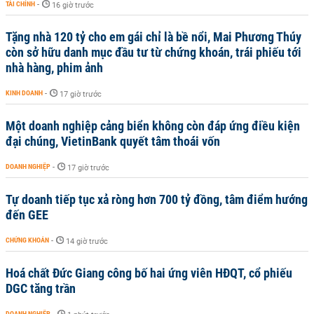
TÀI CHÍNH
-
16 giờ trước
Tặng nhà 120 tỷ cho em gái chỉ là bề nổi, Mai Phương Thúy
còn sở hữu danh mục đầu tư từ chứng khoán, trái phiếu tới
nhà hàng, phim ảnh
KINH DOANH
-
17 giờ trước
Một doanh nghiệp cảng biển không còn đáp ứng điều kiện
đại chúng, VietinBank quyết tâm thoái vốn
DOANH NGHIỆP
-
17 giờ trước
Tự doanh tiếp tục xả ròng hơn 700 tỷ đồng, tâm điểm hướng
đến GEE
CHỨNG KHOÁN
-
14 giờ trước
Hoá chất Đức Giang công bố hai ứng viên HĐQT, cổ phiếu
DGC tăng trần
DOANH NGHIỆP