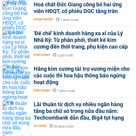
Hoá chất Đức Giang công bố hai ứng
viên HĐQT, cổ phiếu DGC tăng trần
DOANH NGHIỆP
-
1 phút trước
'Đế chế’ kinh doanh hàng xa xỉ của Lý
Nhã Kỳ: Từ phân phối, thiết kế kim
cương đến thời trang, phụ kiện cao cấp
KINH DOANH
-
2 giờ trước
Hãng kim cương tài trợ vương miện cho
các cuộc thi hoa hậu thông báo ngừng
hoạt động
KINH DOANH
-
1 phút trước
Lãi thuần từ dịch vụ nhiều ngân hàng
tăng ba chữ số trong nửa đầu năm:
Techcombank dẫn đầu, Big4 tụt hạng
TÀI CHÍNH
-
20 phút trước