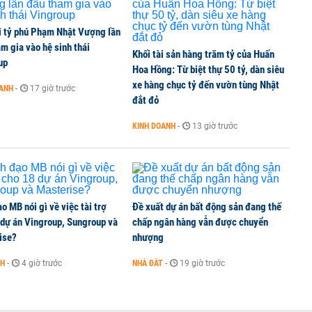
i tỷ phú Phạm Nhật Vượng lần
m gia vào hệ sinh thái
Khối tài sản hàng trăm tỷ của Huấn
up
Hoa Hồng: Từ biệt thự 50 tỷ, dàn siêu
xe hàng chục tỷ đến vườn tùng Nhật
OANH
-
17 giờ trước
đắt đỏ
KINH DOANH
-
13 giờ trước
o MB nói gì về việc tài trợ
Đề xuất dự án bất động sản đang thế
 dự án Vingroup, Sungroup và
chấp ngân hàng vẫn được chuyển
ise?
nhượng
NH
-
4 giờ trước
NHÀ ĐẤT
-
19 giờ trước