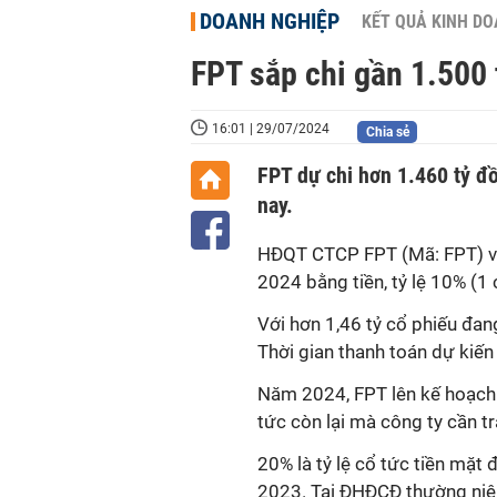
DOANH NGHIỆP
KẾT QUẢ KINH D
FPT sắp chi gần 1.500 
16:01 | 29/07/2024
Chia sẻ
FPT dự chi hơn 1.460 tỷ đ
nay.
HĐQT CTCP FPT (Mã: FPT) v
2024 bằng tiền, tỷ lệ 10% (1
Với hơn 1,46 tỷ cổ phiếu đan
Thời gian thanh toán dự kiến
N
ăm 2024,
FPT lên kế hoạch t
tức còn lại mà công ty cần tr
20% là tỷ lệ cổ tức tiền mặt 
2023. Tại ĐHĐCĐ thường niên