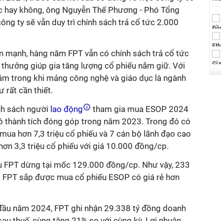
ức hay không
, ông
Nguyễn Thế Phương - Phó Tổng
công ty
sẽ vẫn duy trì chính sách trả cổ tức 2.000
ấn mạnh,
hàng năm FPT vẫn có chính sách trả cổ tức
 thưởng giúp gia tăng lượng cổ phiếu nắm giữ. Với
ăm trong khi mảng công nghệ và giáo dục là ngành
 rất cần thiết.
h sách người
lao động
tham gia mua ESOP 2024
ó thành tích đóng góp trong năm 2023. Trong đó có
ý mua
hơn 7,3 triệu
cổ phiếu và 7 cán bộ lãnh đạo cao
hơn 3,3 triệu
cổ phiếu với giá 10.000 đồng/cp
.
ếu FPT
dừng tại mốc
12
9
.000 đồng/
cp
. Như vậy, 233
ạo FPT sắp được mua
cổ phiếu ESOP
có giá
rẻ hơn
đầu năm 2024, FPT ghi nhận 29.338 tỷ đồng doanh
sau thuế
,
cùng tăng 21% so với cùng kỳ. Lợi nhuận