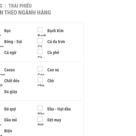
G
TRÁI PHIẾU
IN THEO NGÀNH HÀNG
Bạc
Bạch Kim
Bông - Sợi
Cá da trơn
Cá ngừ
Cà phê
Cacao
Cao su
Chất dẻo
Chè
Da giày
Đá quý
Dầu - Hạt dầu
Dầu mỏ
Dệt may
Điện