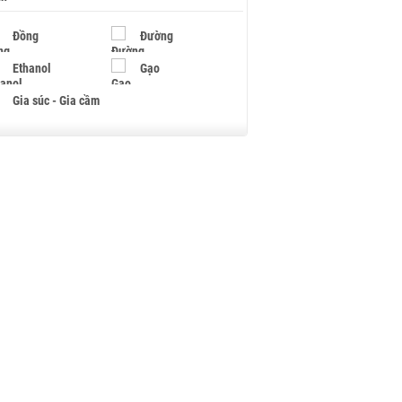
Đồng
Đường
Ethanol
Gạo
Gia súc - Gia cầm
Giấy
Gỗ
Hạt điều
Hồ tiêu - Hạt tiêu
Khí đốt
Kim loại khác
Mắc ca
Muối
Ngũ cốc
Nhựa - Hạt nhựa
Palladium
Phân bón