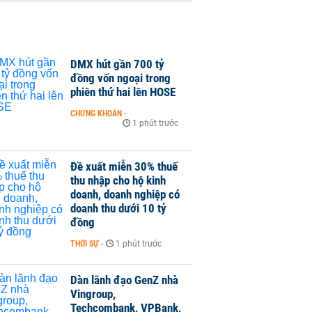
DMX hút gần 700 tỷ
đồng vốn ngoại trong
phiên thứ hai lên HOSE
CHỨNG KHOÁN
-
1 phút trước
Đề xuất miễn 30% thuế
thu nhập cho hộ kinh
doanh, doanh nghiệp có
doanh thu dưới 10 tỷ
đồng
THỜI SỰ
-
1 phút trước
Dàn lãnh đạo GenZ nhà
Vingroup,
Techcombank, VPBank,