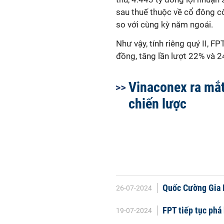
sau thuế thuộc về cổ đông cô
so với cùng kỳ năm ngoái.
Như vậy, t
ính riêng quý II, F
đồn
g,
tăng lần lượt 22% và 2
Vinaconex ra mắ
chiến lược
Quốc Cường Gia L
26-07-2024
FPT tiếp tục phá 
19-07-2024