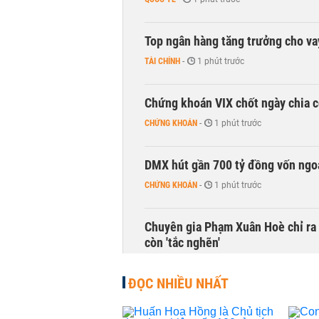
Top ngân hàng tăng trưởng cho v
TÀI CHÍNH
-
1 phút trước
Chứng khoán VIX chốt ngày chia c
CHỨNG KHOÁN
-
1 phút trước
DMX hút gần 700 tỷ đồng vốn ngoạ
CHỨNG KHOÁN
-
1 phút trước
Chuyên gia Phạm Xuân Hoè chỉ ra 
còn 'tắc nghẽn'
THỜI SỰ
-
1 phút trước
ĐỌC NHIỀU NHẤT