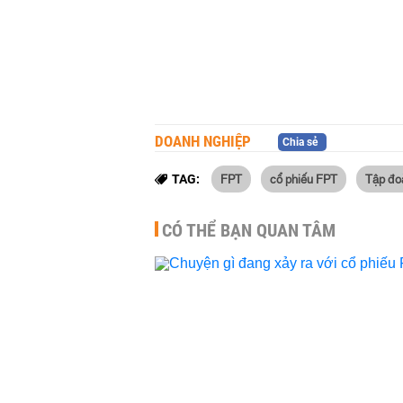
DOANH NGHIỆP
Chia sẻ
FPT
cổ phiếu FPT
Tập đo
TAG:
CÓ THỂ BẠN QUAN TÂM