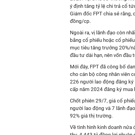
ý định
tăng tỷ lệ chi trả cổ t
Giám đốc
FPT chia sẻ rằng, 
đồng/cp.
Ngoài ra,
vị lãnh đạo còn nh
bằng cổ phiếu hoặc cổ phiếu
mục tiêu tăng trưởng 20%/n
đầu tư dài hạn, nên vốn đầu tư
Mới đây,
FPT
đã
công bố dan
cho cán bộ công nhân viên c
226 người lao động đăng k
cấp năm 2024 đăng ký mua
Chốt phiên 2
9
/7, giá cổ phi
người lao động và 7 lãnh đ
92% giá thị trường.
Về tình hình kinh doanh
nửa 
thu, 4.443 tỷ đồng lợi nhuận 