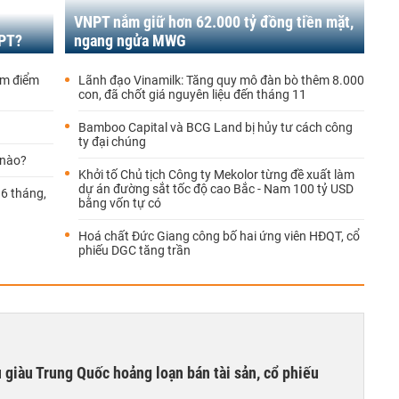
VNPT nắm giữ hơn 62.000 tỷ đồng tiền mặt,
FPT?
ngang ngửa MWG
âm điểm
Lãnh đạo Vinamilk: Tăng quy mô đàn bò thêm 8.000
con, đã chốt giá nguyên liệu đến tháng 11
Bamboo Capital và BCG Land bị hủy tư cách công
ty đại chúng
 nào?
Khởi tố Chủ tịch Công ty Mekolor từng đề xuất làm
dự án đường sắt tốc độ cao Bắc - Nam 100 tỷ USD
 6 tháng,
bằng vốn tự có
Hoá chất Đức Giang công bố hai ứng viên HĐQT, cổ
phiếu DGC tăng trần
êu giàu Trung Quốc hoảng loạn bán tài sản, cổ phiếu