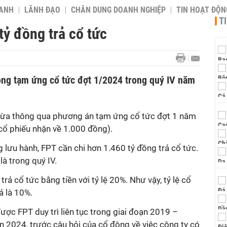
OANH
LÃNH ĐẠO
CHÂN DUNG DOANH NGHIỆP
TIN HOẠT ĐỘN
T
tỷ đồng trả cổ tức
ồng tạm ứng cổ tức đợt 1/2024 trong quý IV năm
ừa thông qua phương án tạm ứng cổ tức đợt 1 năm
 cổ phiếu nhận về 1.000 đồng).
g lưu hành, FPT
cần chi hơn
1.460 tỷ đồng trả cổ tức
.
 là
trong quý IV.
rả cổ tức bằng tiền với tỷ lệ 20%. Như vậy, tỷ lệ cổ
ả là 10%.
được FPT duy trì liên tục trong giai đoạn 2019 –
 2024, trước câu hỏi của cổ đông về việc công ty có