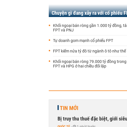
Chuyện gì đang xảy ra với cổ phiếu 
Khối ngoại bán ròng gần 1.000 tỷ đồng, t
FPT và PNJ
Tự doanh gom mạnh cổ phiếu FPT
FPT kiếm nửa tỷ đô từ ngành ô tô như thế
Khối ngoại bán ròng 79.000 tỷ đồng trong
FPT và HPG ở hai chiều đối lập
TIN MỚI
Bị truy thu thuế đặc biệt, giới si
QUỐC TẾ
-
1 phút trước