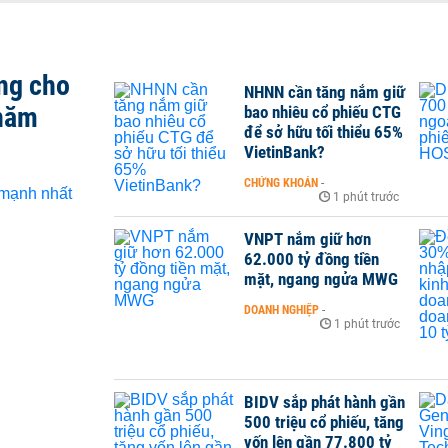
ng cho
NHNN cần tăng nắm giữ
 năm
bao nhiêu cổ phiếu CTG
để sở hữu tối thiểu 65%
VietinBank?
CHỨNG KHOÁN
-
1 phút trước
VNPT nắm giữ hơn
62.000 tỷ đồng tiền
mặt, ngang ngửa MWG
DOANH NGHIỆP
-
1 phút trước
BIDV sắp phát hành gần
500 triệu cổ phiếu, tăng
vốn lên gần 77.800 tỷ