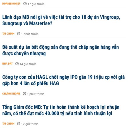
DOANH NGHIỆP
-
17 giờ trước
Lãnh đạo MB nói gì về việc tài trợ cho 18 dự án Vingroup,
Sungroup và Masterise?
TÀI CHÍNH
-
1 phút trước
Đề xuất dự án bất động sản đang thế chấp ngân hàng vẫn
được chuyển nhượng
NHÀ ĐẤT
-
14 giờ trước
Công ty con của HAGL chốt ngày IPO gần 19 triệu cp với giá
gấp hơn 4 lần cổ phiếu HAG
CHỨNG KHOÁN
-
1 phút trước
Tổng Giám đốc MB: Tự tin hoàn thành kế hoạch lợi nhuận
năm, có thể đạt mốc 40.000 tỷ nếu tình hình thuận lợi
TÀI CHÍNH
-
12 giờ trước