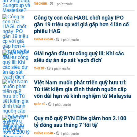
TÀI CHÍNH
-
1 phút trước
Công ty con của HAGL chốt ngày IPO
gần 19 triệu cp với giá gấp hơn 4 lần cổ
phiếu HAG
CHỨNG KHOÁN
-
1 phút trước
Giải ngân đầu tư công quý III: Khi các
siêu dự án áp sát 'vạch đích'
THỜI SỰ
-
1 phút trước
Việt Nam muốn phát triển quỹ hưu trí:
Từ tiết kiệm gia đình thành nguồn cấp
vốn dài hạn và kinh nghiệm từ Malaysia
QUỐC TẾ
-
1 phút trước
Quy mô quỹ PYN Elite giảm hơn 2.100
tỷ đồng sau tháng 7 ‘tồi tệ’
CHỨNG KHOÁN
-
1 phút trước