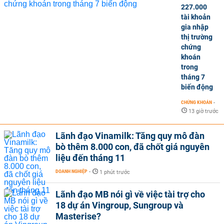
227.000
tài khoản
gia nhập
thị trường
chứng
khoán
trong
tháng 7
biến động
CHỨNG KHOÁN
-
13 giờ trước
Lãnh đạo Vinamilk: Tăng quy mô đàn
bò thêm 8.000 con, đã chốt giá nguyên
liệu đến tháng 11
DOANH NGHIỆP
-
1 phút trước
Lãnh đạo MB nói gì về việc tài trợ cho
18 dự án Vingroup, Sungroup và
Masterise?