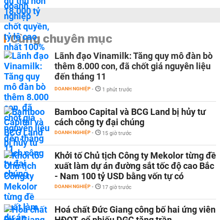
Cùng chuyên mục
Lãnh đạo Vinamilk: Tăng quy mô đàn bò
thêm 8.000 con, đã chốt giá nguyên liệu
đến tháng 11
DOANH NGHIỆP
-
1 phút trước
Bamboo Capital và BCG Land bị hủy tư
cách công ty đại chúng
DOANH NGHIỆP
-
15 giờ trước
Khởi tố Chủ tịch Công ty Mekolor từng đề
xuất làm dự án đường sắt tốc độ cao Bắc
- Nam 100 tỷ USD bằng vốn tự có
DOANH NGHIỆP
-
17 giờ trước
Hoá chất Đức Giang công bố hai ứng viên
HĐQT, cổ phiếu DGC tăng trần