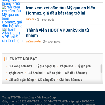
Iran xem xét cấm tàu Mỹ qua eo biển
Hormuz, giá dầu bật tăng trở lại
QUỐC TẾ
-
1 phút trước
Thành viên HĐQT VPBankS xin từ
nhiệm
CHỨNG KHOÁN
-
1 phút trước
LIÊN KẾT NỔI BẬT
Giá vàng hôm nay
Tỷ giá ngoại tệ
Tỷ giá usd
Tỷ giá yen
Tỷ giá euro
Giá heo hơi
Giá cà phê
Giá tiêu hôm nay
Lãi suất ngân hàng
Giá xăng dầu
Giá thép hôm nay
Giá sầu riêng
Giá thịt heo
Giá gạo
Giá cao su
Best Retail Brokers
Diễn đàn đầu tư Việt Nam 2026
Trang TTĐTTH của công ty VietNewsCorp
Giấy phép số 3323/GP-TTĐT do Sở VH&TT TP.HCM cấp ngày 20/3/2026