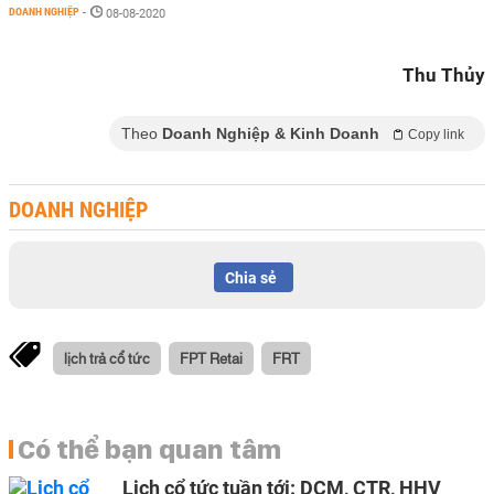
DOANH NGHIỆP
-
08-08-2020
Thu Thủy
Theo
Doanh Nghiệp & Kinh Doanh
Copy link
DOANH NGHIỆP
Chia sẻ
lịch trả cổ tức
FPT Retai
FRT
Có thể bạn quan tâm
Lịch cổ tức tuần tới: DCM, CTR, HHV