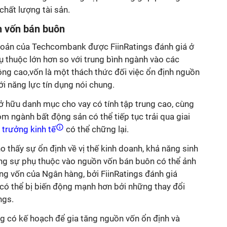
chất lượng tài sản.
n vốn bán buôn
hoản của Techcombank được FiinRatings đánh giá ở
ụ thuộc lớn hơn so với trung bình ngành vào các
g cao,vốn là một thách thức đối việc ổn định nguồn
ới năng lực tín dụng nói chung.
ở hữu danh mục cho vay có tính tập trung cao, cùng
óm ngành bất động sản có thể tiếp tục trải qua giai
 trưởng kinh tế
có thể chững lại.
thấy sự ổn định về vị thế kinh doanh, khả năng sinh
ia tăng sự phụ thuộc vào nguồn vốn bán buôn có thể ảnh
ng vốn của Ngân hàng, bởi FiinRatings đánh giá
ó thể bị biến động mạnh hơn bởi những thay đổi
ngs.
 có kế hoạch để gia tăng nguồn vốn ổn định và