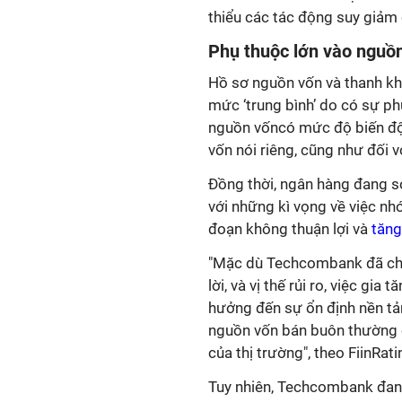
thiểu các tác động suy giảm 
Phụ thuộc lớn vào nguồ
Hồ sơ nguồn vốn và thanh k
mức ‘trung bình’ do có sự ph
nguồn vốncó mức độ biến độn
vốn nói riêng, cũng như đối v
Đồng thời, ngân hàng đang s
với những kì vọng về việc nh
đoạn không thuận lợi và
tăng
"Mặc dù Techcombank đã cho 
lời, và vị thế rủi ro, việc g
hưởng đến sự ổn định nền tả
nguồn vốn bán buôn thường c
của thị trường", theo FiinRati
Tuy nhiên, Techcombank đang