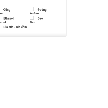
Đồng
Đường
Ethanol
Gạo
Gia súc - Gia cầm
Giấy
Gỗ
Hạt điều
Hồ tiêu - Hạt tiêu
Khí đốt
Kim loại khác
Mắc ca
Muối
Ngũ cốc
Nhựa - Hạt nhựa
Palladium
Phân bón