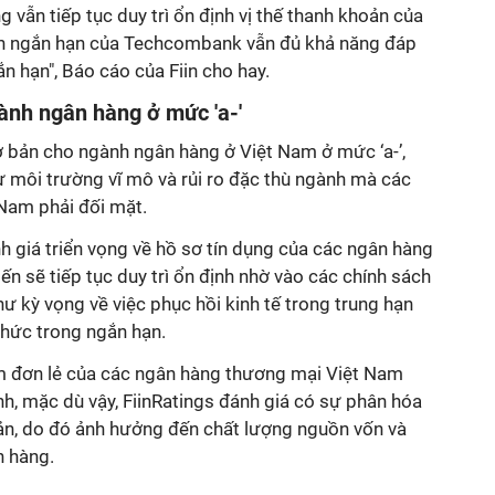
 vẫn tiếp tục duy trì ổn định vị thế thanh khoản của
n ngắn hạn của Techcombank vẫn đủ khả năng đáp
 hạn", Báo cáo của Fiin cho hay.
ành ngân hàng ở mức 'a-'
ơ bản cho ngành ngân hàng ở Việt Nam ở mức ‘a-’,
từ môi trường vĩ mô và rủi ro đặc thù ngành mà các
 Nam phải đối mặt.
 giá triển vọng về hồ sơ tín dụng của các ngân hàng
n sẽ tiếp tục duy trì ổn định nhờ vào các chính sách
hư kỳ vọng về việc phục hồi kinh tế trong trung hạn
thức trong ngắn hạn.
m đơn lẻ của các ngân hàng thương mại Việt Nam
ịnh, mặc dù vậy, FiinRatings đánh giá có sự phân hóa
sản, do đó ảnh hưởng đến chất lượng nguồn vốn và
n hàng.