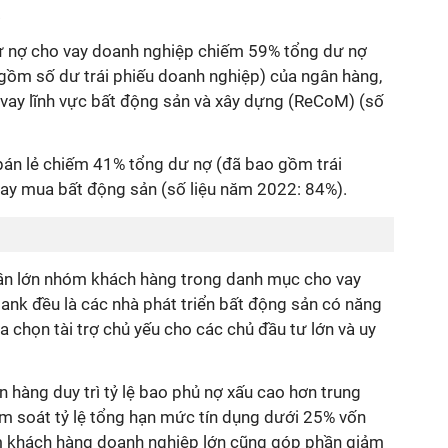
.
ư nợ cho vay doanh nghiệp chiếm 59% tổng dư nợ
gồm số dư trái phiếu doanh nghiệp) của ngân hàng,
vay lĩnh vực bất động sản và xây dựng (ReCoM) (số
 bán lẻ chiếm 41% tổng dư nợ (đã bao gồm trái
vay mua bất động sản (số liệu năm 2022: 84%).
hần lớn nhóm khách hàng trong danh mục cho vay
k đều là các nhà phát triển bất động sản có năng
a chọn tài trợ chủ yếu cho các chủ đầu tư lớn và uy
n hàng duy trì tỷ lệ bao phủ nợ xấu cao hơn trung
iểm soát tỷ lệ tổng hạn mức tín dụng dưới 25% vốn
m khách hàng doanh nghiệp lớn cũng góp phần giảm