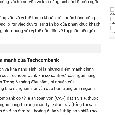
cùng với hồ sơ vốn và khả năng sinh lời tốt của ngân
ộng vốn và vị thế thanh khoản của ngân hàng cũng
ng lợi từ việc duy trì sự gắn bó của phân khúc khách
 bình, cùng với vị thế dẫn đầu về thị phần tiền gửi
iểm mạnh của Techcombank
ốn và khả năng sinh lời là những điểm mạnh chính
m của Techcombank khi so sánh với các ngân hàng
m.Trong 6 tháng đầu năm, lợi nhuận của
khả năng sinh lời vẫn cao hơn trung bình ngành.
ombank có tỷ lệ an toàn vốn (CAR) đạt 15,1%, thuộc
ngân hàng thương mại. Tỷ lệ đòn bẩy (tổng tài sản
n ổn định ở mức khoảng 6 lần và thấp hơn nhiều so