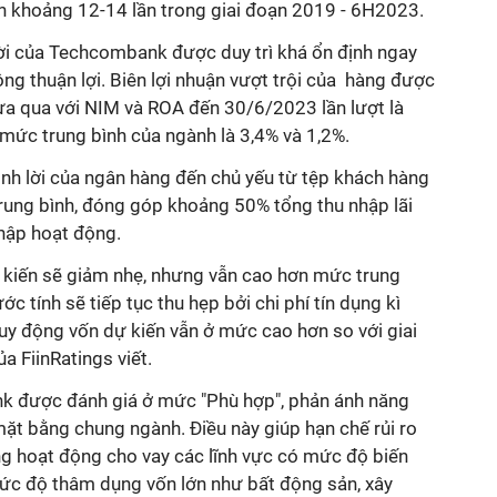
h khoảng 12-14 lần trong giai đoạn 2019 - 6H2023.
lời của Techcombank được duy trì khá ổn định ngay
ông thuận lợi. Biên lợi nhuận vượt trội của hàng được
vừa qua với NIM và ROA đến 30/6/2023 lần lượt là
 mức trung bình của ngành là 3,4% và 1,2%.
inh lời của ngân hàng đến chủ yếu từ tệp khách hàng
trung bình, đóng góp khoảng 50% tổng thu nhập lãi
nhập hoạt động.
 kiến sẽ giảm nhẹ, nhưng vẫn cao hơn mức trung
ớc tính sẽ tiếp tục thu hẹp bởi chi phí tín dụng kì
 huy động vốn dự kiến vẫn ở mức cao hơn so với giai
 FiinRatings viết.
nk được đánh giá ở mức "Phù hợp", phản ánh năng
i mặt bằng chung ngành. Điều này giúp hạn chế rủi ro
ng hoạt động cho vay các lĩnh vực có mức độ biến
ức độ thâm dụng vốn lớn như bất động sản, xây