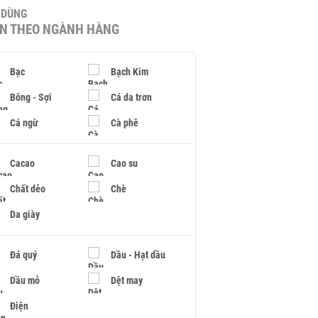
U DÙNG
IN THEO NGÀNH HÀNG
Bạc
Bạch Kim
Bông - Sợi
Cá da trơn
Cá ngừ
Cà phê
Cacao
Cao su
Chất dẻo
Chè
Da giày
Đá quý
Dầu - Hạt dầu
Dầu mỏ
Dệt may
Điện