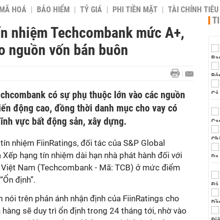
 MÃ HOÁ
BẢO HIỂM
TỶ GIÁ
PHI TIỀN MẶT
TÀI CHÍNH TIÊ
T
tín nhiệm Techcombank mức A+,
ào nguồn vốn bán buôn
echcombank có sự phụ thuộc lớn vào các nguồn
ến động cao, đồng thời danh mục cho vay có
 lĩnh vực bất động sản, xây dựng.
ín nhiệm FiinRatings, đối tác của S&P Global
 Xếp hạng tín nhiệm dài hạn nhà phát hành đối với
Việt Nam (Techcombank - Mã: TCB) ở mức điểm
“Ổn định”.
 nói trên phản ánh nhận định của FiinRatings cho
 hàng sẽ duy trì ổn định trong 24 tháng tới, nhờ vào