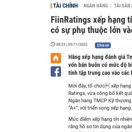
TÀI CHÍNH
NGÂN HÀNG
TÀI SẢN
FiinRatings xếp hạng 
có sự phụ thuộc lớn v
08:23 | 03/11/2023
Chia sẻ
Hãng xếp hạng đánh giá T
vốn bán buôn có mức độ bi
tính tập trung cao vào các
Mới đây, tổ chức xếp hạng t
Ratings, vừa công bố kết quả
Ngân hàng TMCP Kỹ thương 
“A+”, với triển vọng xếp hạng 
Mức điểm xếp hạng tín nhiệm
rằng hồ sơ tín dụng của ngân