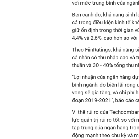
với mức trung bình của ngàn
Bên cạnh đó, khả năng sinh 
cả trong điều kiện kinh tế kh
giữ ổn định trong thời gian 
4,4% và 2,6%, cao hơn so với
Theo FiinRatings, khả năng s
cá nhân có thu nhập cao và 
thuần và 30 - 40% tổng thu 
"Lợi nhuận của ngân hàng dự
bình ngành, do biên lãi ròng ư
vọng sẽ gia tăng, và chi phí
đoạn 2019-2021", báo cáo của
Vị thế rủi ro của Techcomba
lực quản trị rủi ro tốt so vớ
tập trung của ngân hàng tro
động mạnh theo chu kỳ và m